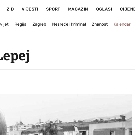
ZID
VIJESTI
SPORT
MAGAZIN
OGLASI
CIJEN
vijet
Regija
Zagreb
Nesreće i kriminal
Znanost
Kalendar
Lepej