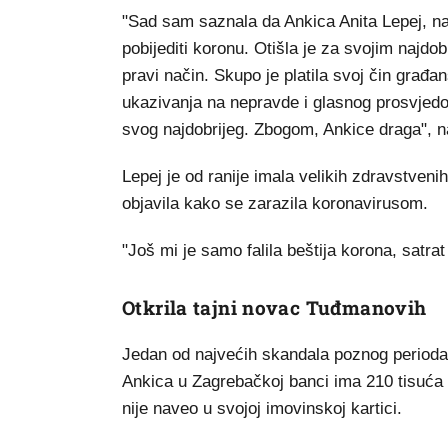
"Sad sam saznala da Ankica Anita Lepej, na
pobijediti koronu. Otišla je za svojim najdo
pravi način. Skupo je platila svoj čin građans
ukazivanja na nepravde i glasnog prosvjedo
svog najdobrijeg. Zbogom, Ankice draga", n
Lepej je od ranije imala velikih zdravstve
objavila kako se zarazila koronavirusom.
"Još mi je samo falila beštija korona, satrat 
Otkrila tajni novac Tuđmanovih
Jedan od najvećih skandala poznog perioda
Ankica u Zagrebačkoj banci ima 210 tisuća 
nije naveo u svojoj imovinskoj kartici.