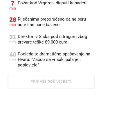
7
Požar kod Vrgorca, dignuti kanaderi
min
28
Riječanima preporučeno da ne peru
min
aute i ne pune bazene
31
Direktor iz Siska pod istragom zbog
min
prevare teške 89.000 eura
40
Pogledajte dramatično spašavanje na
min
Hvaru. "Začuo se vrisak, pala je i
poplavjela"
PRIKAŽI JOŠ VIJESTI