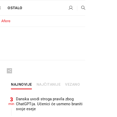
E
OSTALO
Afere
NAJNOVIJE
NAJČITANIJE
VEZANO
3
Danska uvodi stroga pravila zbog
min
ChatGPT-ja. Učenici će usmeno braniti
svoje eseje