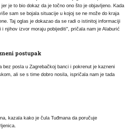
er je to bio dokaz da je točno ono što je objavljeno. Kada
više sam se bojala situacije u kojoj se ne može do kraja
ne. Taj oglas je dokazao da se radi o istinitoj informaciji
i i njihov izvor moraju pobijediti", pričala nam je Alaburić
azneni postupak
la bez posla u Zagrebačkoj banci i pokrenut je kazneni
iskom, ali se s time dobro nosila, ispričala nam je tada
dina, kazala kako je čula Tuđmana da poručuje
ljenica.