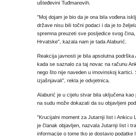
ušteđevini Tuđmanovih.
"Moj dojam je bio da je ona bila vođena iskl
države nisu bili točni podaci i da je to želje
spremna preuzeti sve posljedice svog čina, 
Hrvatske", kazala nam je tada Alaburić.
Reakcija javnosti je bila apsolutna podrška A
kada se saznalo za taj novac na računu Ank
nego što nije naveden u imovinskoj kartici. 
izjašnjavali", rekla je odvjetnica.
Alaburić je u cijelu stvar bila uključena kao
na sudu može dokazati da su objavljeni poda
"Krucijalni moment za Jutarnji list i Ankicu
je članak objavljen, nazvala Jutarnji list i 
informacije o tome tko je dostavio podatke l