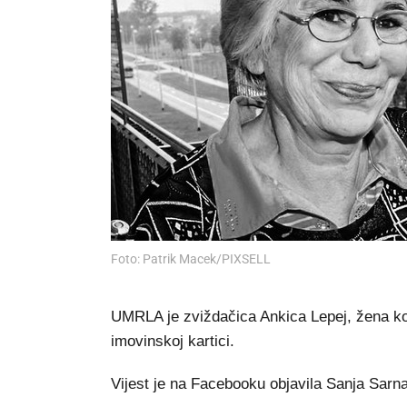
Foto: Patrik Macek/PIXSELL
UMRLA je zviždačica Ankica Lepej, žena koja
imovinskoj kartici.
Vijest je na Facebooku objavila Sanja Sarn