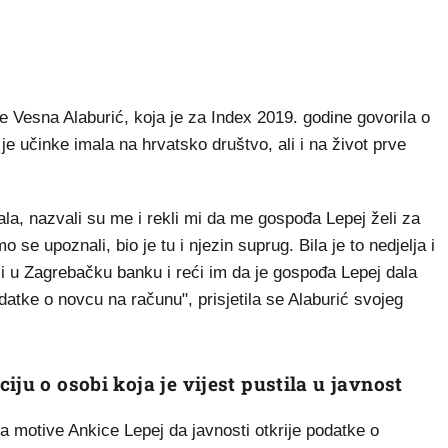
je Vesna Alaburić, koja je za Index 2019. godine govorila o
 je učinke imala na hrvatsko društvo, ali i na život prve
pala, nazvali su me i rekli mi da me gospođa Lepej želi za
 se upoznali, bio je tu i njezin suprug. Bila je to nedjelja i
ći u Zagrebačku banku i reći im da je gospođa Lepej dala
datke o novcu na računu", prisjetila se Alaburić svojeg
iju o osobi koja je vijest pustila u javnost
la motive Ankice Lepej da javnosti otkrije podatke o