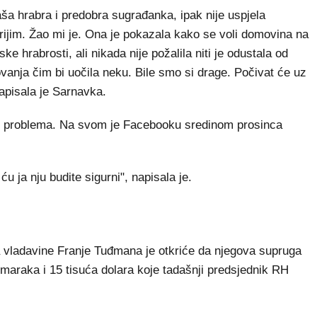
ša hrabra i predobra sugrađanka, ipak nije uspjela
brijim. Žao mi je. Ona je pokazala kako se voli domovina na
ke hrabrosti, ali nikada nije požalila niti je odustala od
vanja čim bi uočila neku. Bile smo si drage. Počivat će uz
apisala je Sarnavka.
nih problema. Na svom je Facebooku sredinom prosinca
ću ja nju budite sigurni", napisala je.
 vladavine Franje Tuđmana je otkriće da njegova supruga
maraka i 15 tisuća dolara koje tadašnji predsjednik RH