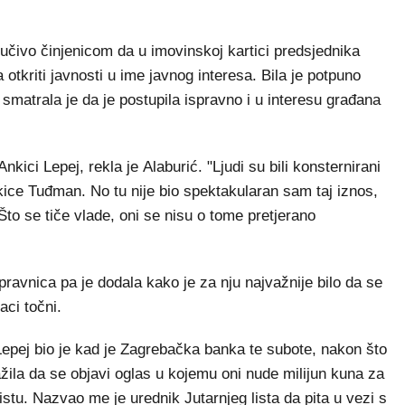
jučivo činjenicom da u imovinskoj kartici predsjednika
la otkriti javnosti u ime javnog interesa. Bila je potpuno
smatrala je da je postupila ispravno i u interesu građana
nkici Lepej, rekla je Alaburić. "Ljudi su bili konsternirani
ice Tuđman. No tu nije bio spektakularan sam taj iznos,
Što se tiče vlade, oni se nisu o tome pretjerano
 pravnica pa je dodala kako je za nju najvažnije bilo da se
ci točni.
 Lepej bio je kad je Zagrebačka banka te subote, nakon što
tražila da se objavi oglas u kojemu oni nude milijun kuna za
istu. Nazvao me je urednik Jutarnjeg lista da pita u vezi s