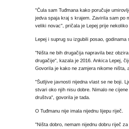
"Čula sam Tuđmana kako poručuje umirovlje
jedva spaja kraj s krajem. Zavirila sam po 
veliki novac", pričala je Lepej prije nekoliko
Lepej i suprug su izgubili posao, godinama 
"Ništa ne bih drugačija napravila bez obzi
drugačije", kazala je 2016. Ankica Lepej, č
Govorila je kako ne zamjera nikome ništa, ali
"Šutljive javnosti nijedna vlast se ne boji. 
stvari oko njih nisu dobre. Nimalo ne cijen
društva", govorila je tada.
O Tuđmanu nije imala nijednu lijepu riječ.
"Ništa dobro, nemam nijednu dobru riječ za n