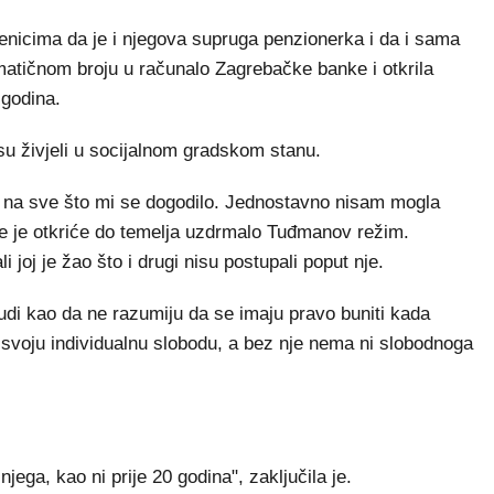
nicima da je i njegova supruga penzionerka i da i sama
matičnom broju u računalo Zagrebačke banke i otkrila
 godina.
su živjeli u socijalnom gradskom stanu.
ra na sve što mi se dogodilo. Jednostavno nisam mogla
ije je otkriće do temelja uzdrmalo Tuđmanov režim.
 joj je žao što i drugi nisu postupali poput nje.
Ljudi kao da ne razumiju da se imaju pravo buniti kada
e svoju individualnu slobodu, a bez nje nema ni slobodnoga
jega, kao ni prije 20 godina", zaključila je.