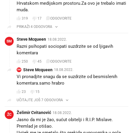
Hrvatskom medijskom prostoru.Za ovo je trebalo imati
muda.
319
17
ODGOVORITE
PRIKAŽI 4 ODGOVORA
Steve Mcqueen
18.08.2022.
SM
Razni psihopati sociopati suzdrzite se od ljigavih
komentara
250
45
ODGOVORITE
Steve Mcqueen
18.08.2022.
SM
Vi pronadjite snagu da se suzdrzite od besmislenih
komentara.samo hrabro
23
15
UČITAJTE JOŠ 7 ODGOVORA
Želimir Cvitanović
18.08.2022.
ŽC
Jasno da mi je žao, sućut obitelji i R.I.P. Mislave.
Premlad je otišao.
Uvijek me je smetalo što prekida sugovornika u pola