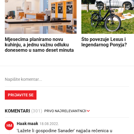
Mjesecima planiramo novu
Što povezuje Lexus i
kuhinju, a jednu važnu odluku
legendarnog Ponyja?
donesemo u samo deset minuta
PRIJAVITE SE
KOMENTARI
(301)
Haak maak
18.08.2022.
HM
'Lažete li gospodine Sanader' najjača rečenica u