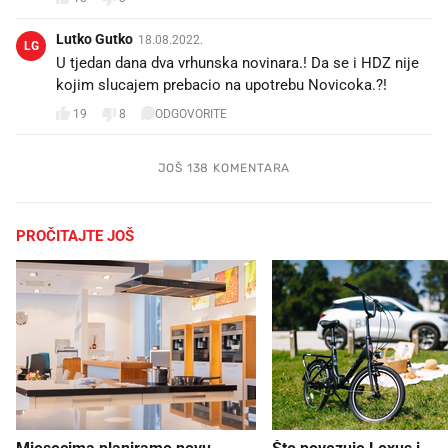
Lutko Gutko
18.08.2022.
LG
U tjedan dana dva vrhunska novinara.! Da se i HDZ nije
kojim slucajem prebacio na upotrebu Novicoka.?!
19
8
ODGOVORITE
JOŠ 138 KOMENTARA
PROČITAJTE JOŠ