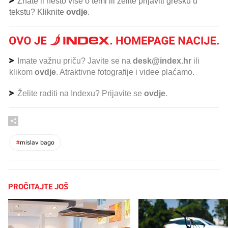
Znate li nešto više o temi ili želite prijaviti grešku u
tekstu? Kliknite
ovdje
.
Imate važnu priču? Javite se na
desk@index.hr
ili
klikom
ovdje
. Atraktivne fotografije i videe plaćamo.
Želite raditi na Indexu? Prijavite se
ovdje
.
#
mislav bago
PROČITAJTE JOŠ