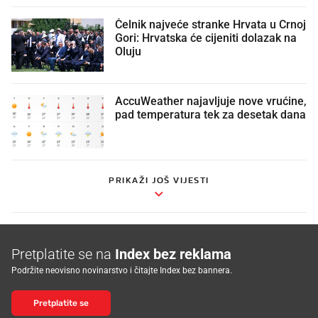
Čelnik najveće stranke Hrvata u Crnoj
Gori: Hrvatska će cijeniti dolazak na
Oluju
AccuWeather najavljuje nove vrućine,
pad temperatura tek za desetak dana
PRIKAŽI JOŠ VIJESTI
Pretplatite se na
Index bez reklama
Podržite neovisno novinarstvo i čitajte Index bez bannera.
Pretplatite se