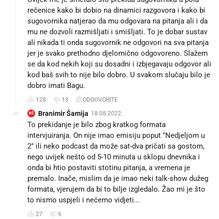
rečenice kako bi dobio na dinamici razgovora i kako bi
sugovornika natjerao da mu odgovara na pitanja ali i da
mu ne dozvoli razmišljati i smišljati. To je dobar sustav
ali nikada ti onda sugovornik ne odgovori na sva pitanja
jer je svako prethodno djelomično odgovoreno. Slažem
se da kod nekih koji su dosadni i izbjegavaju odgovor ali
kod baš svih to nije bilo dobro. U svakom slučaju bilo je
dobro imati Bagu.
128
13
ODGOVORITE
Branimir Šamija
18.08.2022.
BŠ
To prekidanje je bilo zbog kratkog formata
intervjuiranja. On nije imao emisiju poput "Nedjeljom u
2" ili neko podcast da može sat-dva pričati sa gostom,
nego uvijek nešto od 5-10 minuta u sklopu dnevnika i
onda bi htio postaviti stotinu pitanja, a vremena je
premalo. Inače, mislim da je imao neki talk-show dužeg
formata, vjerujem da bi to bilje izgledalo. Žao mi je što
to nismo uspjeli i nećemo vidjeti...
27
6