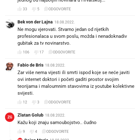
33
5
ODGOVORITE
Bek von der Lajna
18.08.2022.
Ne mogu vjerovati. Stvarno jedan od rijetkih
profesionalaca u svom poslu, možda i nenadoknadiv
gubitak za tv novinarstvo.
106
17
ODGOVORITE
Fabio de Bris
18.08.2022.
Zar više nema vijesti ili smrti ispod koje se neće javiti
ovi internet doktori i početi gaditi prostor svojim
teorijama i maloumnim stavovima iz youtube kolektivne
svijesti.
12
3
ODGOVORITE
Zlatan Golub
18.08.2022.
ZG
Kažu koji znaju samoubojstvo.. čudno
9
4
ODGOVORITE