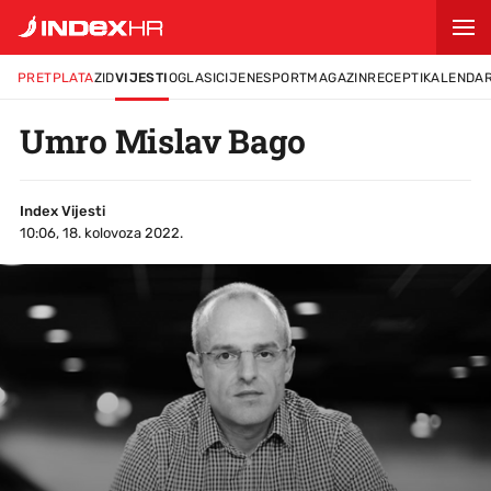
PRETPLATA
ZID
VIJESTI
OGLASI
CIJENE
SPORT
MAGAZIN
RECEPTI
KALENDA
Umro Mislav Bago
Index Vijesti
10:06, 18. kolovoza 2022.