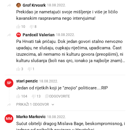
Grof Krvosrk
18.08.2022.
Prekidao je nametajući svoje mišljenje i više je ličilo
kavanskim raspravama nego intervjuima!
10
8
Pardoxil Valerian
18.08.2022.
PV
Pa Hrvati tak pričaju. Dok jedan govori stalno nervozno
upadaju, ne slušaju, cupkaju riječima, upadicama. Čast
izuzecima, ali nemamo ni kulturu govora (preopširni), ni
kulturu slušanja (boli nas qrc, ionako ja najbolje znam)…
3
1
stari penzic
18.08.2022.
SP
Jedan od rijetkih koji je "znojio" politicare....RIP
104
13
ODGOVORITE
PRIKAŽI 1 ODGOVOR
Marko Markovic
18.08.2022.
MM
Sućut obitelji dragog Mislava Bage, beskompromisnog, i
jednog od najboljih novinara u Hrvatskoj...