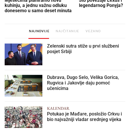
Mjesecima planiramo novu
Što povezuje Lexus i
kuhinju, a jednu važnu odluku
legendarnog Ponyja?
donesemo u samo deset minuta
NAJNOVIJE
NAJČITANIJE
VEZANO
Zelenski sutra stiže u prvi službeni
posjet Srbiji
Dubrava, Dugo Selo, Velika Gorica,
Rugvica i Jakovlje daju pomoć
učenicima
KALENDAR
Potukao je Mađare, posložio Crkvu i
bio najvažniji vladar srednjeg vijeka