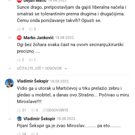
Dejan Maric
18.08.2022.
DM
Sunce drago, pretpostavljam da gajiš liberalna načela i
smatraš se tolerantinim prema drugima i drugačijima.
Čemu onda ponižavanje takvih? Opusti se.
9
3
Marko Janković
18.08.2022.
MJ
Ogi bez žohara svaka čast na ovom seciranju,kirurški
precizno.....
2
1
UČITAJTE JOŠ 1 ODGOVOR
Vladimir Šekspir
18.08.2022.
Vidio ga u utorak u Martićevoj u trku prelazio zebru i
gledao u mobitel, a danas ovo.Strašno... Počivao u miru
Miroslave!!!!
51
9
ODGOVORITE
Vladimir Šekspir
18.08.2022.
18
3