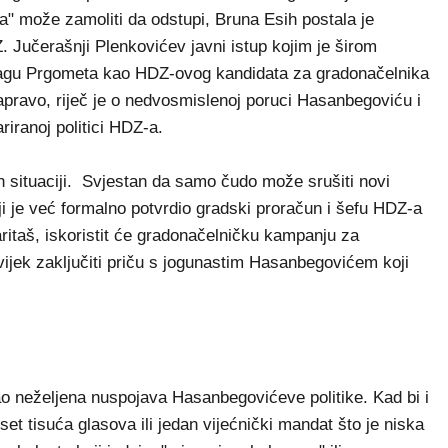
a" može zamoliti da odstupi, Bruna Esih postala je
 Jučerašnji Plenkovićev javni istup kojim je širom
Dragu Prgometa kao HDZ-ovog kandidata za gradonačelnika
Zapravo, riječ je o nedvosmislenoj poruci Hasanbegoviću i
ariranoj politici HDZ-a.
n situaciji. Svjestan da samo čudo može srušiti novi
i je već formalno potvrdio gradski proračun i šefu HDZ-a
Taritaš, iskoristit će gradonačelničku kampanju za
uvijek zaključiti priču s jogunastim Hasanbegovićem koji
kao neželjena nuspojava Hasanbegovićeve politike. Kad bi i
set tisuća glasova ili jedan vijećnički mandat što je niska