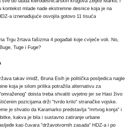
 sve do lauda klerodesničarskih krugova Željke Markić i
 su kontekst mlade nade ekstremne desnice koja je na
HDZ-a iznenađujuće osvojila gotovo 11 tisuća
na Trgu žrtava fašizma 4 pogađali koje cvijeće voli. No,
Buge, Tuge i Fuge?
a
ržava takav imidž, Bruna Esih je politička posljedica nagle
e koja je silom prilika potražila alternativu za
mraženog” doista treba shvatiti uvjetno jer se Hasi živo
tićenim pozicijama drži "tvrdo krilo" stranačke vojske.
jeme je shvatio da Karamarko predstavlja "mrtvog konja" i
bitke, kakva je bila i sustavno zatiranje urbane
 nasljeđe kao čuvara "državotvornih zasada" HDZ-a i po