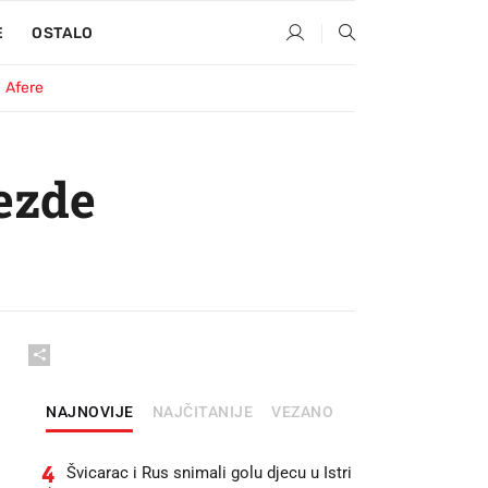
E
OSTALO
Afere
ezde
NAJNOVIJE
NAJČITANIJE
VEZANO
4
Švicarac i Rus snimali golu djecu u Istri