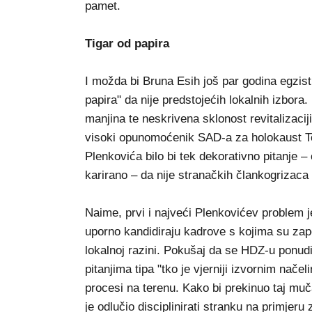
pamet.
Tigar od papira
I možda bi Bruna Esih još par godina egzis
papira" da nije predstojećih lokalnih izbora
manjina te neskrivena sklonost revitalizaciji
visoki opunomoćenik SAD-a za holokaust T
Plenkovića bilo bi tek dekorativno pitanje 
karirano – da nije stranačkih člankogrizac
Naime, prvi i najveći Plenkovićev problem j
uporno kandidiraju kadrove s kojima su započ
lokalnoj razini. Pokušaj da se HDZ-u ponudi 
pitanjima tipa "tko je vjerniji izvornim načel
procesi na terenu. Kako bi prekinuo taj muč
je odlučio disciplinirati stranku na primje