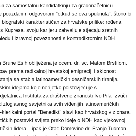
li za samostalnu kandidatkinju za gradonačelnicu
že pouzdanim odgovorom "otkud se ova spuknula", štono bi
e biografski karakterističan za hrvatske prilike; rođena
 s Kupresa, svoju karijeru zahvaljuje stjecaju sretnih
zaleđu i izravnoj povezanosti s kontradiktornim NDH
era Brune Esih obilježena je ocem, dr. sc. Matom Brstilom,
jubav prema radikalnoj hrvatskoj emigraciji i sklonost
anja sa stabla latinoameričkih desničarskih tiranija.
kim idejama koje nerijetko poistovjećuje s
elatnica Instituta za društvene znanosti Ivo Pilar zvuči
 zloglasnog savjetnika svih viđenijih latinoameričkih
klerikalni portal "Benedikt" slavi kao hrvatskog vizionara.
stičkih postavki svijeta preko ideje o NDH kao vjekovnoj
ističkih lidera – ipak je Otac Domovine dr. Franjo Tuđman