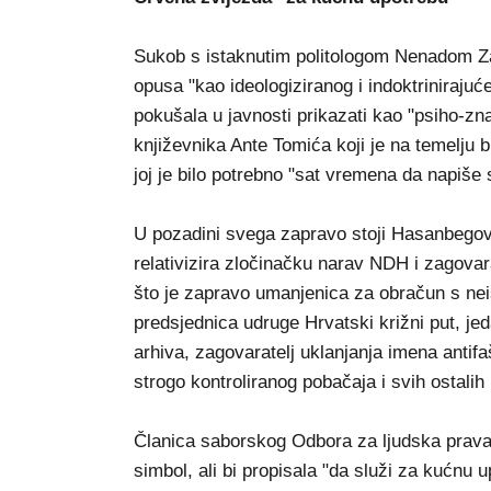
Sukob s istaknutim politologom Nenadom Za
opusa "kao ideologiziranog i indoktrinirajuć
pokušala u javnosti prikazati kao "psiho-zn
književnika Ante Tomića koji je na temelju
joj je bilo potrebno "sat vremena da napiše
U pozadini svega zapravo stoji Hasanbegović
relativizira zločinačku narav NDH i zagovara
što je zapravo umanjenica za obračun s neis
predsjednica udruge Hrvatski križni put, jed
arhiva, zagovaratelj uklanjanja imena antifa
strogo kontroliranog pobačaja i svih ostalih
Članica saborskog Odbora za ljudska prava 
simbol, ali bi propisala "da služi za kućnu up