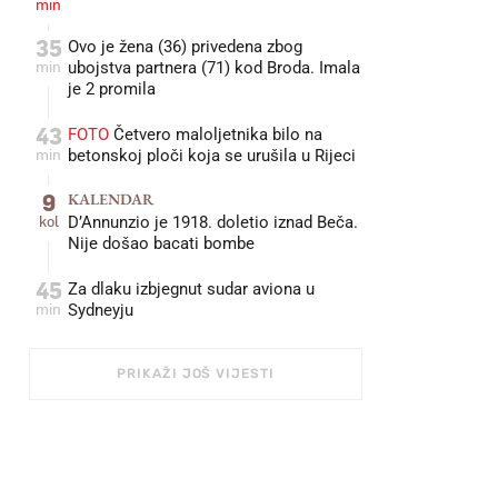
min
35
Ovo je žena (36) privedena zbog
min
ubojstva partnera (71) kod Broda. Imala
je 2 promila
43
FOTO
Četvero maloljetnika bilo na
min
betonskoj ploči koja se urušila u Rijeci
9
KALENDAR
kol
D’Annunzio je 1918. doletio iznad Beča.
Nije došao bacati bombe
45
Za dlaku izbjegnut sudar aviona u
min
Sydneyju
PRIKAŽI JOŠ VIJESTI