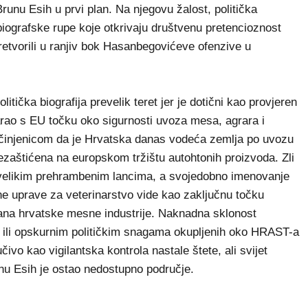
o Brunu Esih u prvi plan. Na njegovu žalost, politička
biografske rupe koje otkrivaju društvenu pretencioznost
pretvorili u ranjiv bok Hasanbegovićeve ofenzive u
itička biografija prevelik teret jer je dotični kao provjeren
rao s EU točku oko sigurnosti uvoza mesa, agrara i
e činjenicom da je Hrvatska danas vodeća zemlja po uvozu
ezaštićena na europskom tržištu autohtonih proizvoda. Zli
o velikim prehrambenim lancima, a svojedobno imenovanje
e uprave za veterinarstvo vide kao zaključnu točku
rana hrvatske mesne industrije. Naknadna sklonost
 ili opskurnim političkim snagama okupljenih oko HRAST-a
ljučivo kao vigilantska kontrola nastale štete, ali svijet
unu Esih je ostao nedostupno područje.