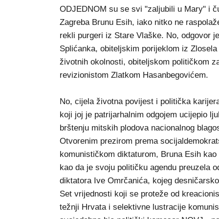
ODJEDNOM su se svi "zaljubili u Mary" i ču
Zagreba Brunu Esih, iako nitko ne raspola
rekli purgeri iz Stare Vlaške. No, odgovor j
Splićanka, obiteljskim porijeklom iz Zlosela
životnih okolnosti, obiteljskom političkom 
revizionistom Zlatkom Hasanbegovićem.
No, cijela životna povijest i politička karij
koji joj je patrijarhalnim odgojem ucijepio l
brštenju mitskih plodova nacionalnog blagost
Otvorenim prezirom prema socijaldemokrats
komunističkom diktaturom, Bruna Esih kao dj
kao da je svoju političku agendu preuzela od
diktatora Ive Omrčanića, kojeg desničarsko-
Set vrijednosti koji se proteže od kreacioni
težnji Hrvata i selektivne lustracije komun