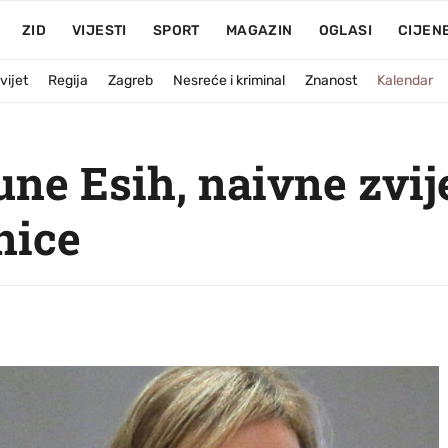
ZID
VIJESTI
SPORT
MAGAZIN
OGLASI
CIJEN
vijet
Regija
Zagreb
Nesreće i kriminal
Znanost
Kalendar
une Esih, naivne zvij
nice