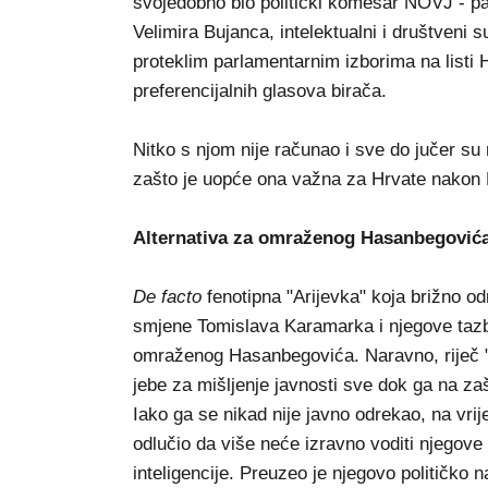
svojedobno bio politički komesar NOVJ - pa
Velimira Bujanca, intelektualni i društveni
proteklim parlamentarnim izborima na listi 
preferencijalnih glasova birača.
Nitko s njom nije računao i sve do jučer su 
zašto je uopće ona važna za Hrvate nakon 
Alternativa za omraženog Hasanbegović
De facto
fenotipna "Arijevka" koja brižno od
smjene Tomislava Karamarka i njegove tazbin
omraženog Hasanbegovića. Naravno, riječ "o
jebe za mišljenje javnosti sve dok ga na zaš
Iako ga se nikad nije javno odrekao, na vri
odlučio da više neće izravno voditi njegove 
inteligencije. Preuzeo je njegovo političko