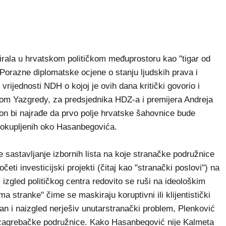
tirala u hrvatskom političkom međuprostoru kao "tigar od
. Porazne diplomatske ocjene o stanju ljudskih prava i
 vrijednosti NDH o kojoj je ovih dana kritički govorio i
om Yazgredy, za predsjednika HDZ-a i premijera Andreja
– on bi najrađe da prvo polje hrvatske šahovnice bude
a okupljenih oko Hasanbegovića.
e sastavljanje izbornih lista na koje stranačke podružnice
eti investicijski projekti (čitaj kao "stranački poslovi") na
izgled političkog centra redovito se ruši na ideološkim
ima stranke" čime se maskiraju koruptivni ili klijentistički
an i naizgled nerješiv unutarstranački problem, Plenković
ru zagrebačke podružnice. Kako Hasanbegović nije Kalmeta