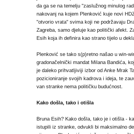
da ga se na temelju "zaslužnog minulog rad
nakovanj na kojem Plenković kuje novi HDZ.
"otvorio vrata" svima koji ne podržavaju 
Zagreba, samo djeluje kao politički afekt. 
Esih koja ih definira kao strano tijelo u dekl
Plenković se tako s(p)retno našao u win-wi
gradonačelnički mandat Milana Bandića, koj
je daleko prihvatljiviji izbor od Anke Mrak 
pozicioniranje svojih kadrova i ideja, te za
van stranke nema političku budućnost.
Kako došla, tako i otišla
Bruna Esih? Kako došla, tako je i otišla - 
istupili iz stranke, odvukli bi maksimalno de