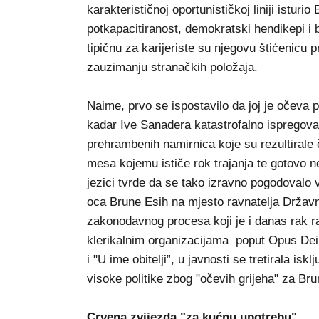
karakterističnoj oportunističkoj liniji isturi
potkapacitiranost, demokratski hendikepi i 
tipičnu za karijeriste su njegovu štićenicu 
zauzimanju stranačkih položaja.
Naime, prvo se ispostavilo da joj je očeva pol
kadar Ive Sanadera katastrofalno ispregova
prehrambenih namirnica koje su rezultiral
mesa kojemu ističe rok trajanja te gotovo n
jezici tvrde da se tako izravno pogodoval
oca Brune Esih na mjesto ravnatelja Državn
zakonodavnog procesa koji je i danas rak 
klerikalnim organizacijama poput Opus Dei
i "U ime obitelji”, u javnosti se tretirala isk
visoke politike zbog "očevih grijeha" za Br
Crvena zvijezda "za kućnu upotrebu"