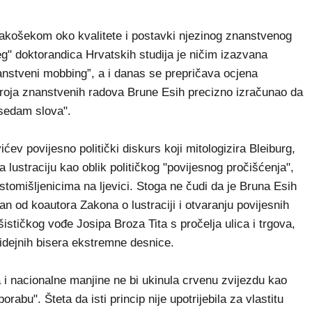
košekom oko kvalitete i postavki njezinog znanstvenog
eg" doktorandica Hrvatskih studija je ničim izazvana
anstveni mobbing”, a i danas se prepričava ocjena
 broja znanstvenih radova Brune Esih precizno izračunao da
 sedam slova".
ev povijesno politički diskurs koji mitologizira Bleiburg,
 lustraciju kao oblik političkog "povijesnog pročišćenja",
tomišljenicima na ljevici. Stoga ne čudi da je Bruna Esih
an od koautora Zakona o lustraciji i otvaranju povijesnih
šističkog vođe Josipa Broza Tita s pročelja ulica i trgova,
 idejnih bisera ekstremne desnice.
i nacionalne manjine ne bi ukinula crvenu zvijezdu kao
orabu". Šteta da isti princip nije upotrijebila za vlastitu