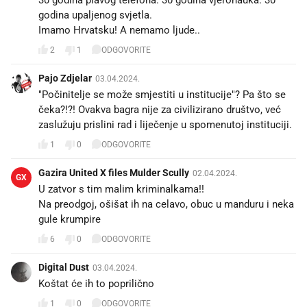
godina upaljenog svjetla.
Imamo Hrvatsku! A nemamo ljude..
2
1
ODGOVORITE
Pajo Zdjelar
03.04.2024.
"Počinitelje se može smjestiti u institucije"? Pa što se
čeka?!?! Ovakva bagra nije za civilizirano društvo, već
zaslužuju prislini rad i liječenje u spomenutoj instituciji.
1
0
ODGOVORITE
Gazira United X files Mulder Scully
02.04.2024.
GX
U zatvor s tim malim kriminalkama!!
Na preodgoj, ošišat ih na celavo, obuc u manduru i neka
gule krumpire
6
0
ODGOVORITE
Digital Dust
03.04.2024.
Koštat će ih to poprilično
1
0
ODGOVORITE