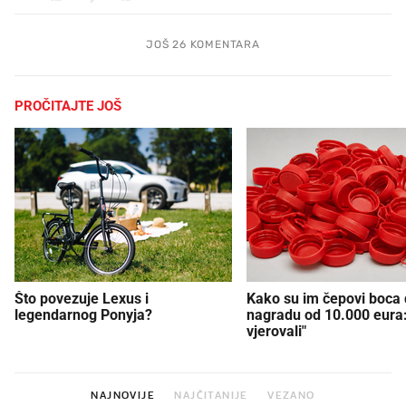
JOŠ 26 KOMENTARA
PROČITAJTE JOŠ
Što povezuje Lexus i
Kako su im čepovi boca d
legendarnog Ponyja?
nagradu od 10.000 eura
vjerovali"
NAJNOVIJE
NAJČITANIJE
VEZANO