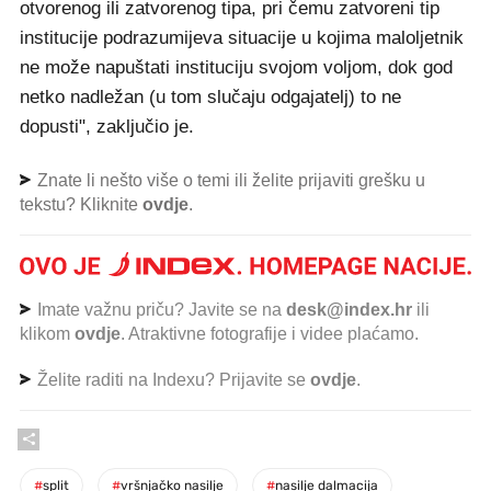
otvorenog ili zatvorenog tipa, pri čemu zatvoreni tip
institucije podrazumijeva situacije u kojima maloljetnik
ne može napuštati instituciju svojom voljom, dok god
netko nadležan (u tom slučaju odgajatelj) to ne
dopusti", zaključio je.
Znate li nešto više o temi ili želite prijaviti grešku u
tekstu? Kliknite
ovdje
.
Imate važnu priču? Javite se na
desk@index.hr
ili
klikom
ovdje
. Atraktivne fotografije i videe plaćamo.
Želite raditi na Indexu? Prijavite se
ovdje
.
#
split
#
vršnjačko nasilje
#
nasilje dalmacija