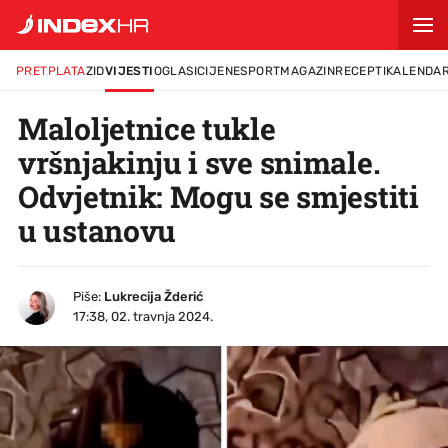
PRETPLATA
ZID
VIJESTI
OGLASI
CIJENE
SPORT
MAGAZIN
RECEPTI
KALENDA
Maloljetnice tukle
vršnjakinju i sve snimale.
Odvjetnik: Mogu se smjestiti
u ustanovu
Piše:
Lukrecija Žderić
17:38, 02. travnja 2024.