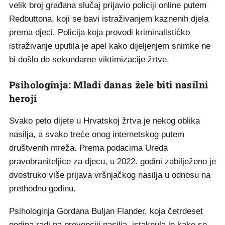
velik broj građana slučaj prijavio policiji online putem
Redbuttona, koji se bavi istraživanjem kaznenih djela
prema djeci. Policija koja provodi kriminalističko
istraživanje uputila je apel kako dijeljenjem snimke ne
bi došlo do sekundarne viktimizacije žrtve.
Psihologinja: Mladi danas žele biti nasilni
heroji
Svako peto dijete u Hrvatskoj žrtva je nekog oblika
nasilja, a svako treće onog internetskog putem
društvenih mreža. Prema podacima Ureda
pravobraniteljice za djecu, u 2022. godini zabilježeno je
dvostruko više prijava vršnjačkog nasilja u odnosu na
prethodnu godinu.
Psihologinja Gordana Buljan Flander, koja četrdeset
godina radi na prevenciji nasilja, istaknula je kako se