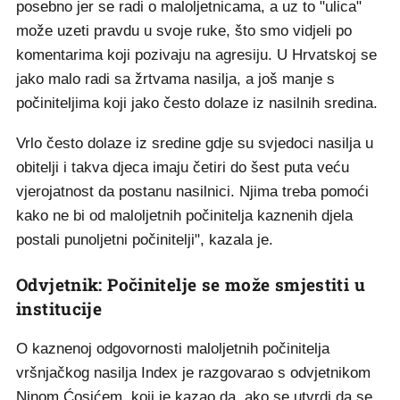
posebno jer se radi o maloljetnicama, a uz to "ulica"
može uzeti pravdu u svoje ruke, što smo vidjeli po
komentarima koji pozivaju na agresiju. U Hrvatskoj se
jako malo radi sa žrtvama nasilja, a još manje s
počiniteljima koji jako često dolaze iz nasilnih sredina.
Vrlo često dolaze iz sredine gdje su svjedoci nasilja u
obitelji i takva djeca imaju četiri do šest puta veću
vjerojatnost da postanu nasilnici. Njima treba pomoći
kako ne bi od maloljetnih počinitelja kaznenih djela
postali punoljetni počinitelji", kazala je.
Odvjetnik: Počinitelje se može smjestiti u
institucije
O kaznenoj odgovornosti maloljetnih počinitelja
vršnjačkog nasilja Index je razgovarao s odvjetnikom
Ninom Ćosićem, koji je kazao da, ako se utvrdi da se