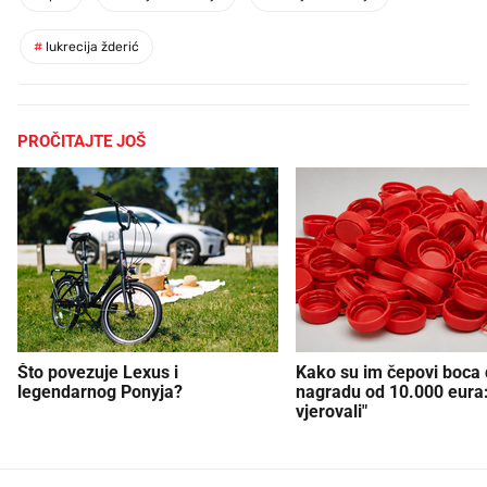
#
lukrecija žderić
PROČITAJTE JOŠ
Što povezuje Lexus i
Kako su im čepovi boca d
legendarnog Ponyja?
nagradu od 10.000 eura
vjerovali"