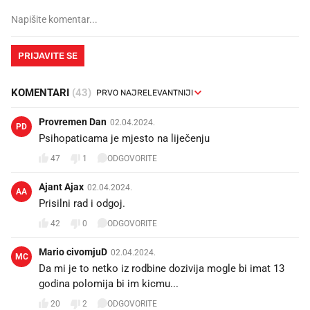
PRIJAVITE SE
KOMENTARI
(43)
Provremen Dan
02.04.2024.
PD
Psihopaticama je mjesto na liječenju
47
1
ODGOVORITE
Ajant Ajax
02.04.2024.
AA
Prisilni rad i odgoj.
42
0
ODGOVORITE
Mario civomjuD
02.04.2024.
MC
Da mi je to netko iz rodbine dozivija mogle bi imat 13
godina polomija bi im kicmu...
20
2
ODGOVORITE