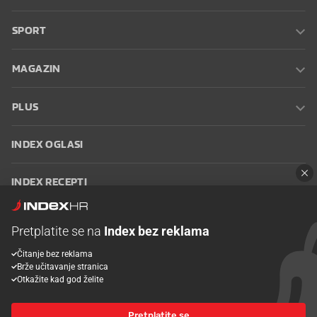
SPORT
MAGAZIN
PLUS
INDEX OGLASI
INDEX RECEPTI
INFO
Pretplatite se na
Index bez reklama
Čitanje bez reklama
Oglašavanje
Zaposli se na Indexu
Kontakt
Impressum
Uvjeti
Brže učitavanje stranica
korištenja
Postavke kolačića
Otkažite kad god želite
Pretplatite se