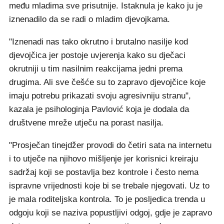
među mladima sve prisutnije. Istaknula je kako ju je
iznenadilo da se radi o mladim djevojkama.
"Iznenadi nas tako okrutno i brutalno nasilje kod
djevojčica jer postoje uvjerenja kako su dječaci
okrutniji u tim nasilnim reakcijama jedni prema
drugima. Ali sve češće su to zapravo djevojčice koje
imaju potrebu prikazati svoju agresivniju stranu",
kazala je psihologinja Pavlović koja je dodala da
društvene mreže utječu na porast nasilja.
"Prosječan tinejdžer provodi do četiri sata na internetu
i to utječe na njihovo mišljenje jer korisnici kreiraju
sadržaj koji se postavlja bez kontrole i često nema
ispravne vrijednosti koje bi se trebale njegovati. Uz to
je mala roditeljska kontrola. To je posljedica trenda u
odgoju koji se naziva popustljivi odgoj, gdje je zapravo