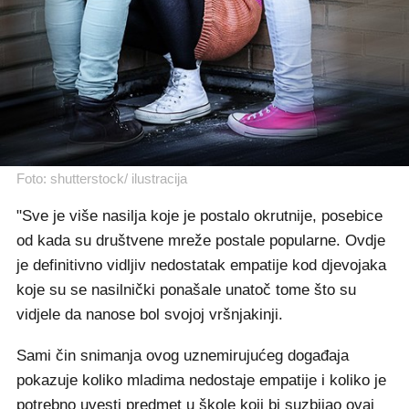
Foto: shutterstock/ ilustracija
"Sve je više nasilja koje je postalo okrutnije, posebice
od kada su društvene mreže postale popularne. Ovdje
je definitivno vidljiv nedostatak empatije kod djevojaka
koje su se nasilnički ponašale unatoč tome što su
vidjele da nanose bol svojoj vršnjakinji.
Sami čin snimanja ovog uznemirujućeg događaja
pokazuje koliko mladima nedostaje empatije i koliko je
potrebno uvesti predmet u škole koji bi suzbijao ovaj