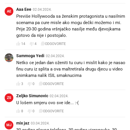
Aaa Eee
02.04.2024.
AE
Previše Hollywooda sa ženskim protagonista u nasilnim
scenama pa cure misle ako mogu dečki možemo i mi.
Prije 20-30 godina vršnjačko nasilje među djevojkama
gotovo da nije i postojalo.
14
4
ODGOVORITE
Sammoga Yedi
02.04.2024.
Netko ce jedan dan oženiti tu curu i mislit kako je nasao
finu curu iz splita a ova maltretirala drugu djecu u video
snimkama nalik ISIL smaknucima
3
0
ODGOVORITE
Zeljko Simunovic
02.04.2024.
ZS
U lošem smjeru ovo sve ide... :-(
8
0
ODGOVORITE
mix jaz
03.04.2024.
MJ
30 godina plavog telefona. 30 godina vjeronauka. 30