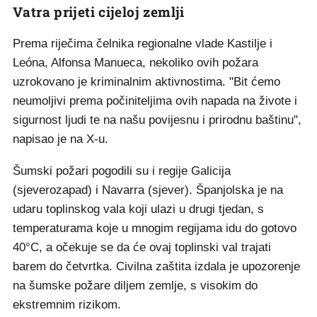
Vatra prijeti cijeloj zemlji
Prema riječima čelnika regionalne vlade Kastilje i
Leóna, Alfonsa Manueca, nekoliko ovih požara
uzrokovano je kriminalnim aktivnostima. "Bit ćemo
neumoljivi prema počiniteljima ovih napada na živote i
sigurnost ljudi te na našu povijesnu i prirodnu baštinu",
napisao je na X-u.
Šumski požari pogodili su i regije Galicija
(sjeverozapad) i Navarra (sjever). Španjolska je na
udaru toplinskog vala koji ulazi u drugi tjedan, s
temperaturama koje u mnogim regijama idu do gotovo
40°C, a očekuje se da će ovaj toplinski val trajati
barem do četvrtka. Civilna zaštita izdala je upozorenje
na šumske požare diljem zemlje, s visokim do
ekstremnim rizikom.