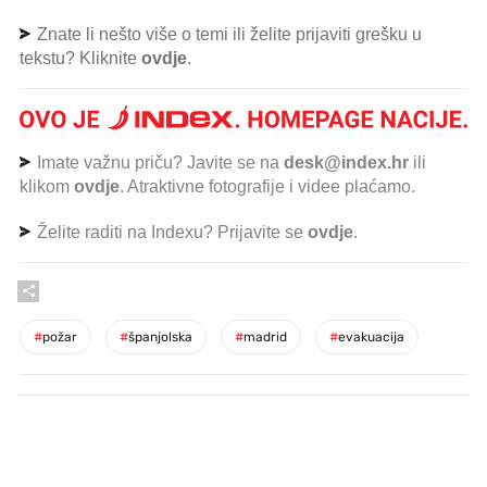
Znate li nešto više o temi ili želite prijaviti grešku u
tekstu? Kliknite
ovdje
.
Imate važnu priču? Javite se na
desk@index.hr
ili
klikom
ovdje
. Atraktivne fotografije i videe plaćamo.
Želite raditi na Indexu? Prijavite se
ovdje
.
#
požar
#
španjolska
#
madrid
#
evakuacija
PROČITAJTE JOŠ