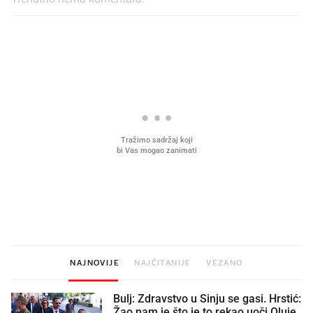
PROČITAJTE JOŠ
Mjesecima planiramo novu
Što povezuje Lexus i
kuhinju, a jednu važnu odluku
legendarnog Ponyja?
donesemo u samo deset minuta
NAJNOVIJE
NAJČITANIJE
VEZANO
Bulj: Zdravstvo u Sinju se gasi. Hrstić:
Žao nam je što je to rekao uoči Oluje