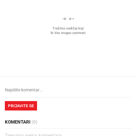
Mjesecima planiramo novu
Što povezuje Lexus i
kuhinju, a jednu važnu odluku
legendarnog Ponyja?
donesemo u samo deset minuta
PRIJAVITE SE
KOMENTARI
(0)
Trenutno nema komentara.