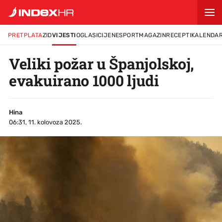
PRETPLATA
ZID
VIJESTI
OGLASI
CIJENE
SPORT
MAGAZIN
RECEPTI
KALENDA
Veliki požar u Španjolskoj,
evakuirano 1000 ljudi
Hina
06:31, 11. kolovoza 2025.