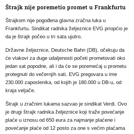
Štrajk nije poremetio promet u Frankfurtu
Štrajkom nije pogođena glavna zračna luka u
Frankfurtu. Sindikat radnika željeznice EVG priopćio je
da je štrajk počeo u tri sata ujutro.
Državne željeznice, Deutsche Bahn (DB), očekuju da
će vlakovi za duge udaljenosti početi prometovati oko
jedan sat popodne, ali i da će se poremećaj u prometu
protegnuti do večernjih sati. EVG pregovara u ime
230.000 zaposlenika, od kojih je 180.000 u DB-u, od
kraja veljače.
Štrajk u zračnim lukama sazvao je sindikat Verdi. Ovo
je drugi štrajk radnika željeznice koji traže povećanje
plaće u iznosu od 650 eura za najmanje plaćene i
povećanje plaće od 12 posto za one s većim plaćama