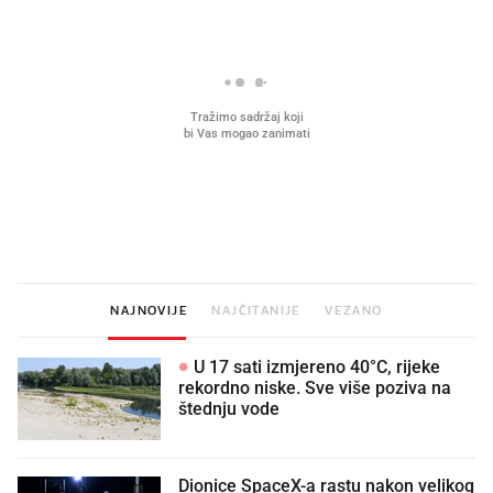
Mjesecima planiramo novu
Što povezuje Lexus i
kuhinju, a jednu važnu odluku
legendarnog Ponyja?
donesemo u samo deset minuta
NAJNOVIJE
NAJČITANIJE
VEZANO
U 17 sati izmjereno 40°C, rijeke
rekordno niske. Sve više poziva na
štednju vode
Dionice SpaceX-a rastu nakon velikog