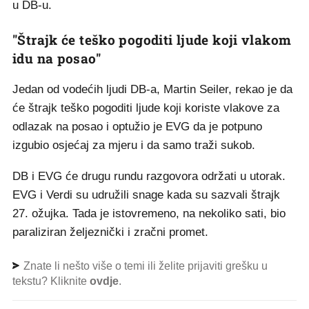
u DB-u.
"Štrajk će teško pogoditi ljude koji vlakom
idu na posao"
Jedan od vodećih ljudi DB-a, Martin Seiler, rekao je da
će štrajk teško pogoditi ljude koji koriste vlakove za
odlazak na posao i optužio je EVG da je potpuno
izgubio osjećaj za mjeru i da samo traži sukob.
DB i EVG će drugu rundu razgovora održati u utorak.
EVG i Verdi su udružili snage kada su sazvali štrajk
27. ožujka. Tada je istovremeno, na nekoliko sati, bio
paraliziran željeznički i zračni promet.
Znate li nešto više o temi ili želite prijaviti grešku u
tekstu? Kliknite
ovdje
.