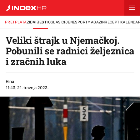
PRETPLATA
ZID
VIJESTI
OGLASI
CIJENE
SPORT
MAGAZIN
RECEPTI
KALENDA
Veliki štrajk u Njemačkoj.
Pobunili se radnici željeznica
i zračnih luka
Hina
11:43, 21. travnja 2023.