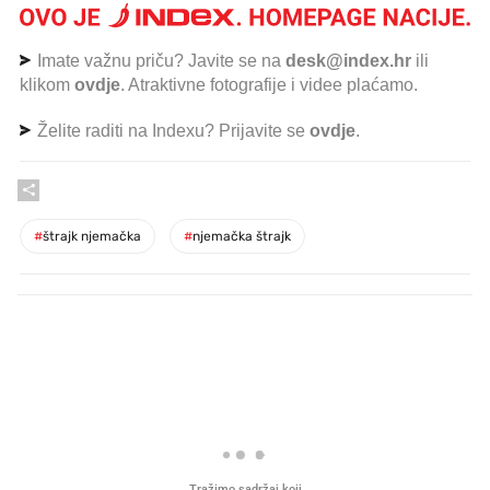
Imate važnu priču? Javite se na
desk@index.hr
ili
klikom
ovdje
. Atraktivne fotografije i videe plaćamo.
Želite raditi na Indexu? Prijavite se
ovdje
.
#
štrajk njemačka
#
njemačka štrajk
PROČITAJTE JOŠ