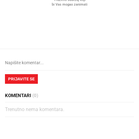
Mjesecima planiramo novu
Što povezuje Lexus i
kuhinju, a jednu važnu odluku
legendarnog Ponyja?
donesemo u samo deset minuta
PRIJAVITE SE
KOMENTARI
(0)
Trenutno nema komentara.
PROČITAJTE JOŠ