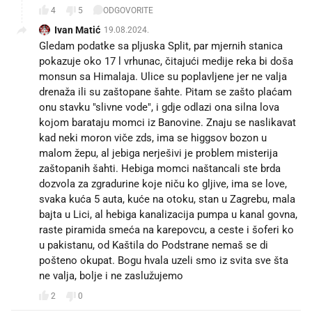
4
5
ODGOVORITE
Ivan Matić
19.08.2024.
Gledam podatke sa pljuska Split, par mjernih stanica
pokazuje oko 17 l vrhunac, čitajući medije reka bi doša
monsun sa Himalaja. Ulice su poplavljene jer ne valja
drenaža ili su zaštopane šahte. Pitam se zašto plaćam
onu stavku "slivne vode", i gdje odlazi ona silna lova
kojom barataju momci iz Banovine. Znaju se naslikavat
kad neki moron viče zds, ima se higgsov bozon u
malom žepu, al jebiga nerješivi je problem misterija
zaštopanih šahti. Hebiga momci naštancali ste brda
dozvola za zgradurine koje niču ko gljive, ima se love,
svaka kuća 5 auta, kuće na otoku, stan u Zagrebu, mala
bajta u Lici, al hebiga kanalizacija pumpa u kanal govna,
raste piramida smeća na karepovcu, a ceste i šoferi ko
u pakistanu, od Kaštila do Podstrane nemaš se di
pošteno okupat. Bogu hvala uzeli smo iz svita sve šta
ne valja, bolje i ne zaslužujemo
2
0