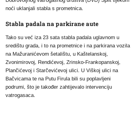
Dobrovoljnog vatrogasnog društva (DVD) Split tijekom
noći uklanjali stabla s prometnica.
Stabla padala na parkirane aute
Tako su već iza 23 sata stabla padala uglavnom u
središtu grada, i to na prometnice i na parkirana vozila
na Mažuranićevom šetalištu, u Kaštelanskoj,
Zvonimirovoj, Rendićevoj, Zrinsko-Frankopanskoj,
Plančićevoj i Starčevićevoj ulici. U Viškoj ulici na
Bačvicama te na Putu Firula bili su poplavljeni
podrumi, što je također zahtijevalo intervenciju
vatrogasaca.