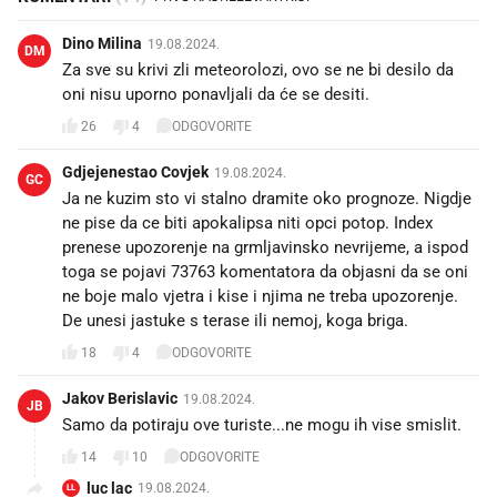
Dino Milina
19.08.2024.
DM
Za sve su krivi zli meteorolozi, ovo se ne bi desilo da
oni nisu uporno ponavljali da će se desiti.
26
4
ODGOVORITE
Gdjejenestao Covjek
19.08.2024.
GC
Ja ne kuzim sto vi stalno dramite oko prognoze. Nigdje
ne pise da ce biti apokalipsa niti opci potop. Index
prenese upozorenje na grmljavinsko nevrijeme, a ispod
toga se pojavi 73763 komentatora da objasni da se oni
ne boje malo vjetra i kise i njima ne treba upozorenje.
De unesi jastuke s terase ili nemoj, koga briga.
18
4
ODGOVORITE
Jakov Berislavic
19.08.2024.
JB
Samo da potiraju ove turiste...ne mogu ih vise smislit.
14
10
ODGOVORITE
luc lac
19.08.2024.
LL