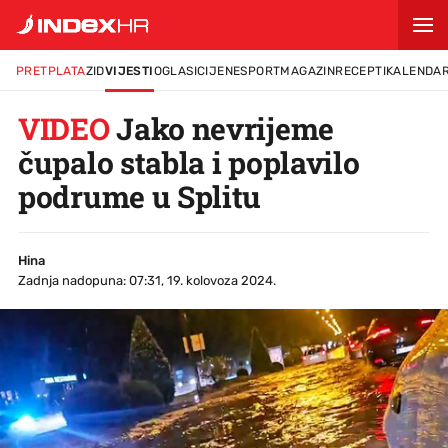
PRETPLATA
ZID
VIJESTI
OGLASI
CIJENE
SPORT
MAGAZIN
RECEPTI
KALENDA
VIDEO
Jako nevrijeme
čupalo stabla i poplavilo
podrume u Splitu
Hina
Zadnja nadopuna: 07:31, 19. kolovoza 2024.