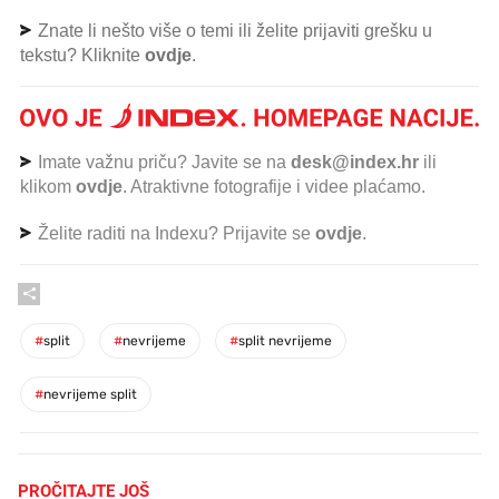
Znate li nešto više o temi ili želite prijaviti grešku u
tekstu? Kliknite
ovdje
.
Imate važnu priču? Javite se na
desk@index.hr
ili
klikom
ovdje
. Atraktivne fotografije i videe plaćamo.
Želite raditi na Indexu? Prijavite se
ovdje
.
#
split
#
nevrijeme
#
split nevrijeme
#
nevrijeme split
PROČITAJTE JOŠ