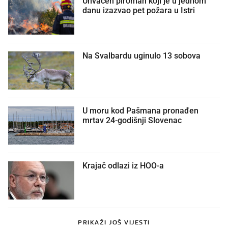
Uhvaćen piroman koji je u jednom
danu izazvao pet požara u Istri
Na Svalbardu uginulo 13 sobova
U moru kod Pašmana pronađen
mrtav 24-godišnji Slovenac
Krajač odlazi iz HOO-a
PRIKAŽI JOŠ VIJESTI