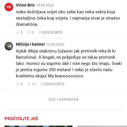
Victor Brix
19.08.2024.
VB
index doživljava svijet oko sebe kao neka sekta koja
nestrpljivo čeka kraj svijeta. I najmanja stvar je strašno
dramatična.
2
2
ODGOVORITE
Milicija I batine!
19.08.2024.
Ajduk dibija utakmicu (užasno jak protivnik reka bi ki
Barcelona). A bogati, ne pobjeđuje se takav protivnik
lako. momci su sigorno dali i više nego što imaju. Svaki
je pretča sigurno 350 metara! I nebo je slavilo našu
kvalitetnu ekipu! Ma bravoooooooo
5
11
ODGOVORITE
JOŠ 1 KOMENTAR
PROČITAJTE JOŠ