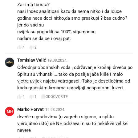
Zar ima turista?
nasi Index analiticari kazu da nema nitko i da iduce
godine nece doci nitko,da smo preskupi ? bas cudno?
jer do sad su
uvijek su pogodili sa 100% sigurnoscu
nadam se da ce i ovaj put.
4
2
Tomislav Velić
19.08.2024.
Odvodnja oborinskih voda , održavanje krošnji drveća po
Splitu su vrhunski....tako da poslije jače kiše i malo
vjetra uvijek najebu vatrogasci. Tako je desetlećima od
kada gradskim firmama upravljaji nesposobni luzeri.
4
1
ODGOVORITE
Marko Horvat
19.08.2024.
MH
drveće u gradovima (u zagrebu sigurno, u splitu
vjerojatno isto) se NE održava. nisu to nekakve velike
nevere