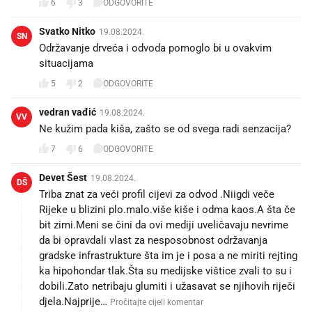
6
3
ODGOVORITE
Svatko Nitko
19.08.2024.
SN
Održavanje drveća i odvoda pomoglo bi u ovakvim
situacijama
5
2
ODGOVORITE
vedran vađić
19.08.2024.
VV
Ne kužim pada kiša, zašto se od svega radi senzacija?
7
6
ODGOVORITE
Devet Šest
19.08.2024.
DŠ
Triba znat za veći profil cijevi za odvod .Niigdi veče
Rijeke u blizini plo.malo.više kiše i odma kaos.A šta če
bit zimi.Meni se čini da ovi mediji uveličavaju nevrime
da bi opravdali vlast za nesposobnost održavanja
gradske infrastrukture šta im je i posa a ne miriti rejting
ka hipohondar tlak.Šta su medijske vištice zvali to su i
dobili.Zato netribaju glumiti i užasavat se njihovih riječi
djela.Najprije…
Pročitajte cijeli komentar