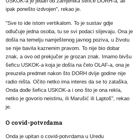
USKOK-a je jedan od zamjenika šefice DORH-a, ali
ipak ponešto izdvojen", rekao je.
"Sve to ide istom vertikalom. To je sustav gdje
odlučuje jedna osoba, tu se svi podaci slijevaju. Ona je
došla na temelju namještenog javnog poziva, u životu
se nije bavila kaznenim pravom. To nije bio dobar
znak, a ovo od prekjučer je grozan znak. Imamo bivšu
šeficu USKOK-a koja je došla na čelo OLAF-a, ona je
preuzela predmet nakon što DORH dvije godine nije
radio ništa. Očito netko ima interes da se to zataška.
Onda dođe šefica USKOK-a i ono što je ona rekla,
netko je govorio neistinu, ili Marušić ili Laptoš", rekao
je.
O covid-potvrdama
Onda je upitan o covid-potvrdama u Uredu