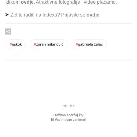
klikom
ovdje
. Atraktivne fotografije i videe plaćamo.
Želite raditi na Indexu? Prijavite se
ovdje
.
#
uskok
#
zoran milanović
#
gabrijela žalac
PROČITAJTE JOŠ
Što povezuje Lexus i
Kako su im čepovi boca d