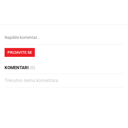
legendarnog Ponyja?
nagradu od 10.000 eura
vjerovali"
PRIJAVITE SE
KOMENTARI
(0)
Trenutno nema komentara.
PROČITAJTE JOŠ