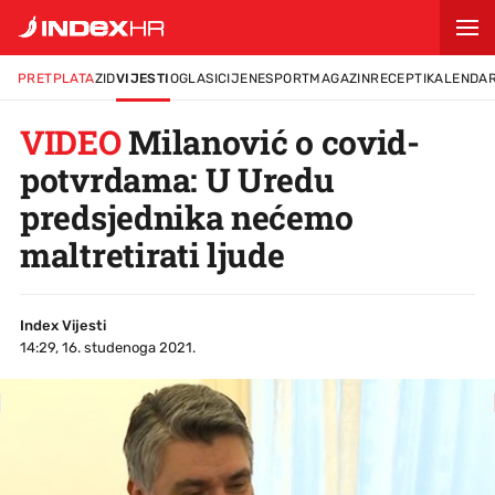
PRETPLATA
ZID
VIJESTI
OGLASI
CIJENE
SPORT
MAGAZIN
RECEPTI
KALENDA
VIDEO
Milanović o covid-
potvrdama: U Uredu
predsjednika nećemo
maltretirati ljude
Index Vijesti
14:29, 16. studenoga 2021.