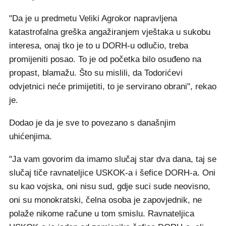
"Da je u predmetu Veliki Agrokor napravljena
katastrofalna greška angažiranjem vještaka u sukobu
interesa, onaj tko je to u DORH-u odlučio, treba
promijeniti posao. To je od početka bilo osuđeno na
propast, blamažu. Što su mislili, da Todorićevi
odvjetnici neće primijetiti, to je servirano obrani", rekao
je.
Dodao je da je sve to povezano s današnjim
uhićenjima.
"Ja vam govorim da imamo slučaj star dva dana, taj se
slučaj tiče ravnateljice USKOK-a i šefice DORH-a. Oni
su kao vojska, oni nisu sud, gdje suci sude neovisno,
oni su monokratski, čelna osoba je zapovjednik, ne
polaže nikome račune u tom smislu. Ravnateljica