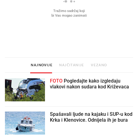
Što povezuje Lexus i
Kako su im čepovi boca d
legendarnog Ponyja?
nagradu od 10.000 eura
vjerovali"
NAJNOVIJE
NAJČITANIJE
VEZANO
FOTO
Pogledajte kako izgledaju
vlakovi nakon sudara kod Križevaca
Spašavali ljude na kajaku i SUP-u kod
Krka i Klenovice. Odnijela ih je bura