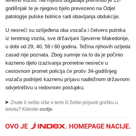
teretno vozilo. Na mjestu događaja preminuo je 21-
godišnjak te je njegovo tijelo prevezeno na Odjel
patologije pulske bolnice radi obavljanja obdukcije.
U nesreći su ozlijeđena oba vozača i četvero putnika
iz teretnog vozila, sve državljani Sjeverne Makedonije,
u dobi od 29, 40, 59 i 60 godina. Težina njihovih ozljeda
zasad nije poznata. Zbog sumnje na to da je počinio
kazneno djelo izazivanja prometne nesreće u
cestovnom promet policija će protiv 34-godišnjeg
vozača podnijeti kaznenu prijavu nadležnom državnom
odvjetništvu u redovnom postupku.
Znate li nešto više o temi ili želite prijaviti grešku u
tekstu? Kliknite
ovdje
.