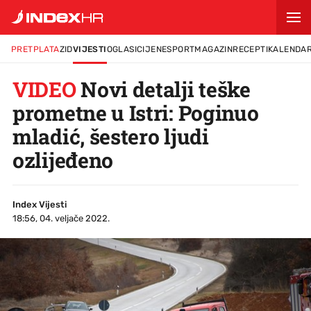
PRETPLATA
ZID
VIJESTI
OGLASI
CIJENE
SPORT
MAGAZIN
RECEPTI
KALENDA
VIDEO
Novi detalji teške
prometne u Istri: Poginuo
mladić, šestero ljudi
ozlijeđeno
Index Vijesti
18:56, 04. veljače 2022.