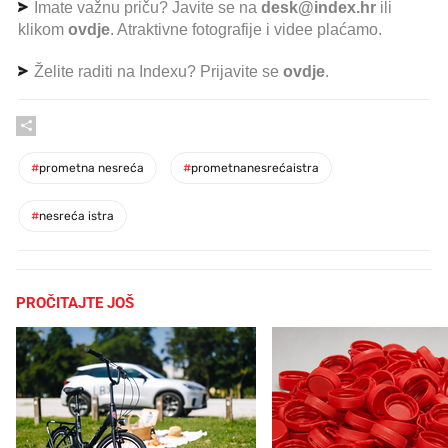
Imate važnu priču? Javite se na
desk@index.hr
ili
klikom
ovdje
. Atraktivne fotografije i videe plaćamo.
Želite raditi na Indexu? Prijavite se
ovdje
.
#
prometna nesreća
#
prometnanesrećaistra
#
nesreća istra
PROČITAJTE JOŠ