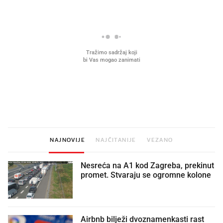
Što povezuje Lexus i
Kako su im čepovi boca d
legendarnog Ponyja?
nagradu od 10.000 eura
vjerovali"
NAJNOVIJE
NAJČITANIJE
VEZANO
Nesreća na A1 kod Zagreba, prekinut
promet. Stvaraju se ogromne kolone
Airbnb bilježi dvoznamenkasti rast