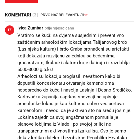
KOMENTARI
(3)
Ivica Zumbar
prije mjesec dana
IZ
Vratimo se kući: na dvjema susjednim i preventivno
zaštićenim arheološkim lokacijama Talijanovog brdo
(Lasinjska kultura) i brdo Graba pronađeni su artefakti
koji dokazuju razvijenu zajednicu sa bedemima,
grnčarstvom, tkalački alatom koje datiraju iz razdoblja
5000-3000 g.p.kr.!
Arheolozi su lokaciju proglasili nevažnom kako bi
dopustili koncesionaru otvaranje kamenoloma
neposredno do kuća i naselja Lasinja i Desno Sredičko.
Karlovačka županija usprkos spoznaji ne upisuje
arheološke lokacije kao kulturno dobro već ucrtava
kamenolom i navodi da je aktivan što na sreću još nije.
Lokalna zajednica svoj angažmanom pomutila je
planove lobijima iz Vlade i po svojoj prilici ne
transparentnim aktivnostima iza kulisa. Ovo je samo
dokaz koliko daleko i bezobzirno Republika Hrvatska