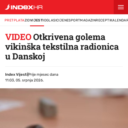
PRETPLATA
ZID
VIJESTI
OGLASI
CIJENE
SPORT
MAGAZIN
RECEPTI
KALENDA
VIDEO
Otkrivena golema
vikinška tekstilna radionica
u Danskoj
Index Vijesti
|
Prije mjesec dana
11:03, 05. srpnja 2026.