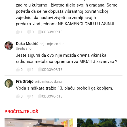
zadire u kulturno i životno tijelo svojih građana. Samo
potvrda da se ne dopušta vibrantnoj povratničkoj
zajednici da nastavi živjeti na zemlji svojih
predaka. Još jednom: NE KAMENOLOMU U LASINJI.
1
0
ODGOVORITE
Đuka Modrić
prije mjesec dana
Uređivano
Jeste sigurni da ovo nije možda drevna vikinška
radionica metala sa opremom za MIG/TIG zavarivač ?
0
1
ODGOVORITE
Fra Sroljo
prije mjesec dana
Vođa sindikata tražio 13. plaću, proboli ga kopljem.
0
1
ODGOVORITE
PROČITAJTE JOŠ