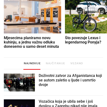
Mjesecima planiramo novu
Što povezuje Lexus i
kuhinju, a jednu važnu odluku
legendarnog Ponyja?
donesemo u samo deset minuta
NAJNOVIJE
NAJČITANIJE
VEZANO
Doživotni zatvor za Afganistanca koji
se autom zaletio u ljude i usmrtio
dvoje
Vozačica koja je ubila sebe i još
dvojicu u Zagrebu nikad nije imala