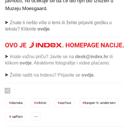
javnosti, no očekuje se da će dio njih biti izložen u
Muzeju Moesgaard.
Znate li nešto više o temi ili želite prijaviti grešku u
tekstu? Kliknite
ovdje
.
Imate važnu priču? Javite se na
desk@index.hr
ili
klikom
ovdje
. Atraktivne fotografije i videe plaćamo.
Želite raditi na Indexu? Prijavite se
ovdje
.
#
danska
#
vikinzi
#
aarhus
#
kasper h. andersen
#
søften