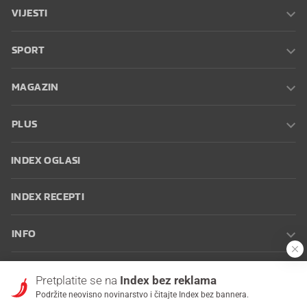
VIJESTI
SPORT
MAGAZIN
PLUS
INDEX OGLASI
INDEX RECEPTI
INFO
Oglašavanje
Zaposli se na Indexu
Kontakt
Impressum
Uvjeti
Pretplatite se na
Index bez reklama
korištenja
Postavke kolačića
Podržite neovisno novinarstvo i čitajte Index bez bannera.