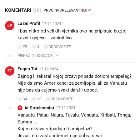
KOMENTARI
(18)
Lazni Profil
17.12.2024.
LP
i bas nitko od velikih vjernika ovo ne pripisuje bozjoj
kazni i gnjevu... zanimljivo
75
4
ODGOVORITE
PRIKAŽI 1 ODGOVOR
Eugen Tot
17.12.2024.
ET
Bajnog li teksta! Kojoj drzavi pripada doticni arhipelag?
Nije da smo Amerikanci za zemljopis, ali za Vanuatu
nije bas da cujemo svaki dan.Ili uopce.
34
10
ODGOVORITE
At Strašnomlat
17.12.2024.
AS
Vanuatu, Palau, Nauru, Tuvalu, Vanuatu, Kiribati, Tonga,
Samoa....
Kojim država oripadaju ti arhipelazi?
Jezuš, eto zašto internet nije dobra stvar.