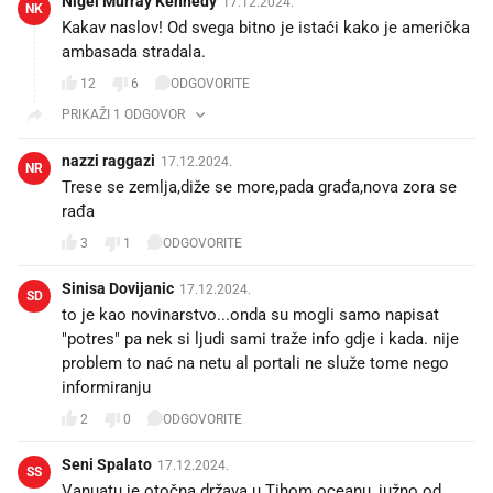
Nigel Murray Kennedy
17.12.2024.
NK
Kakav naslov! Od svega bitno je istaći kako je američka
ambasada stradala.
12
6
ODGOVORITE
PRIKAŽI 1 ODGOVOR
nazzi raggazi
17.12.2024.
NR
Trese se zemlja,diže se more,pada građa,nova zora se
rađa
3
1
ODGOVORITE
Sinisa Dovijanic
17.12.2024.
SD
to je kao novinarstvo...onda su mogli samo napisat
"potres" pa nek si ljudi sami traže info gdje i kada. nije
problem to nać na netu al portali ne služe tome nego
informiranju
2
0
ODGOVORITE
Seni Spalato
17.12.2024.
SS
Vanuatu je otočna država u Tihom oceanu, južno od