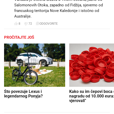
Salomonovih Otoka, zapadno od Fidžija, sjeverno od
francuskog teritorija Nove Kaledonije i istočno od
Australije.
8
72
ODGOVORITE
PROČITAJTE JOŠ
Što povezuje Lexus i
Kako su im čepovi boca d
legendarnog Ponyja?
nagradu od 10.000 eura
vjerovali"