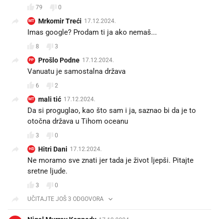
79
0
Mrkomir Treći
17.12.2024.
MT
Imas google? Prodam ti ja ako nemaš...
8
3
Prošlo Podne
17.12.2024.
PP
Vanuatu je samostalna država
6
2
mali tić
17.12.2024.
MT
Da si proguglao, kao što sam i ja, saznao bi da je to
otočna država u Tihom oceanu
3
0
Hitri Dani
17.12.2024.
HD
Ne moramo sve znati jer tada je život ljepši. Pitajte
sretne ljude.
3
0
UČITAJTE JOŠ 3 ODGOVORA