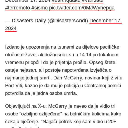
December 17, 2024
#earthquake
#Vanuatu
#terremoto
#sismo
pic.twitter.com/0MJWyhepga
— Disasters Daily (@DisastersAndI)
December 17,
2024
Izdano je upozorenja na tsunami za dijelove pacifičke
otočne države, ali dužnosnici su u 14:14 po lokalnom
vremenu priopćili da je prijetnja prošla. Opseg štete
ostaje nejasan, ali postoje nepotvrđena izvješća o
najmanje jednoj smrti. Dan McGarry, novinar koji živi u
Port Vili, kazao je da mu je policija u Centralnoj bolnici
potvrdila da je jedna osoba umrla.
Objavljujući na X-u, McGarry je naveo da je vidio tri
osobe "ozbiljno ozlijeđene" na bolničkim kolicima kako
čekaju liječenje. "Najjači potres koji sam vidio u 20+