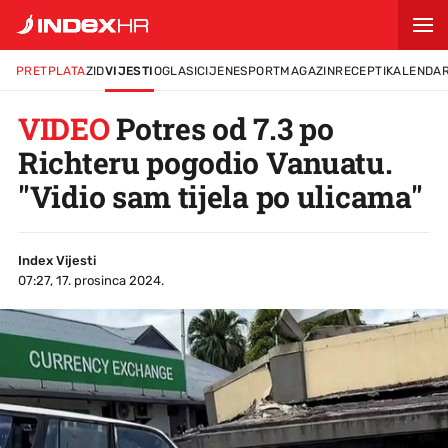
PRETPLATA
ZID
VIJESTI
OGLASI
CIJENE
SPORT
MAGAZIN
RECEPTI
KALENDA
VIDEO
Potres od 7.3 po
Richteru pogodio Vanuatu.
"Vidio sam tijela po ulicama"
Index Vijesti
07:27, 17. prosinca 2024.