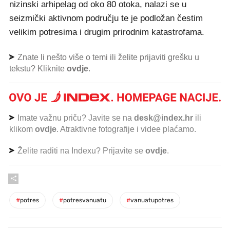
nizinski arhipelag od oko 80 otoka, nalazi se u
seizmički aktivnom području te je podložan čestim
velikim potresima i drugim prirodnim katastrofama.
Znate li nešto više o temi ili želite prijaviti grešku u
tekstu? Kliknite
ovdje
.
Imate važnu priču? Javite se na
desk@index.hr
ili
klikom
ovdje
. Atraktivne fotografije i videe plaćamo.
Želite raditi na Indexu? Prijavite se
ovdje
.
#
potres
#
potresvanuatu
#
vanuatupotres