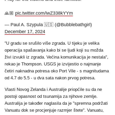
🙏🏼
pic.twitter.com/iwZ338kYYm
— Paul A. Szypula 🇺🇸 (@Bubblebathgirl)
December 17, 2024
"U gradu se srušilo više zgrada. U tijeku je velika
operacija spašavanja kako bi se ljudi koji su možda
živi izvukli iz zgrada. Većina komunikacija je nestala",
rekao je Thompson. USGS je izvijestio o najmanje
četiri naknadna potresa oko Port Vile - s magnitudama
od 4.7 do 5.5 - u dva sata nakon prvog potresa.
Vlasti Novog Zelanda i Australije priopćile su da ne
postoji opasnost od tsunamija za njihove zemlje.
Australija je također naglasila da je "spremna podržati
Vanuatu dok se procjenjuje razmjer štete". Vanuatu,