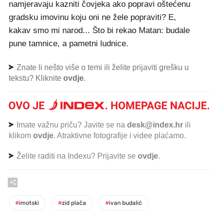
namjeravaju kazniti čovjeka ako popravi oštećenu
gradsku imovinu koju oni ne žele popraviti? E,
kakav smo mi narod... Što bi rekao Matan: budale
pune tamnice, a pametni ludnice.
Znate li nešto više o temi ili želite prijaviti grešku u
tekstu? Kliknite
ovdje
.
Imate važnu priču? Javite se na
desk@index.hr
ili
klikom
ovdje
. Atraktivne fotografije i videe plaćamo.
Želite raditi na Indexu? Prijavite se
ovdje
.
#
imotski
#
zid plača
#
ivan budalić