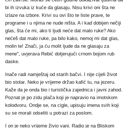
bi ih izvuka iz kuće da glasaju. Nisu krivi oni šta ne
izlaze na izbore. Krivi su ovi što te liste prave, te
programe i u njima ne nude ništa. A i kad dobijen nečiji
glas, šta će mi, ako ti ljudi neće dat malo ruke? Ako
nećeš dat malo ruke, pa bilo kako, nemoj mi dat glas,
molin te! Znači, ja ću molit ljude da ne glasaju za
mene", uvjerava Rebić dotjerujući crnom bojom rub
daske.
Inače radi namještaj od starih bačvi. I nije cijeli život
bio stolar. Neko je vrijeme držao kafić tu, na jezeru.
Kaže da je onda bio i turistička zajednica i javni zahod.
Poznat je po zidu plača koji je napravio na imotskom
kolodvoru. Ondje se, na cigle, upisuju imena svih koji
su se morali odseliti u potrazi za poslom.
I on je neko vrijeme živio vani. Radio je na Bliskom