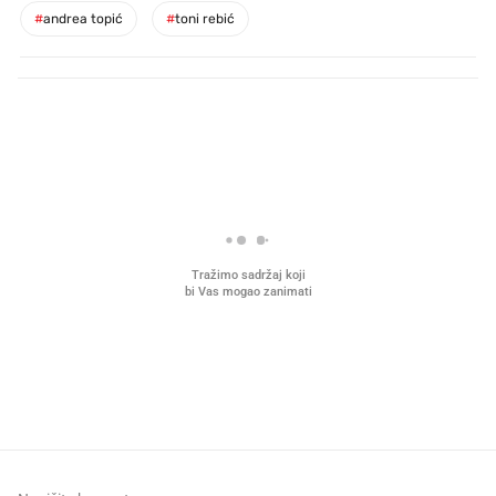
#
andrea topić
#
toni rebić
PROČITAJTE JOŠ
Mjesecima planiramo novu
Što povezuje Lexus i
kuhinju, a jednu važnu odluku
legendarnog Ponyja?
donesemo u samo deset minuta