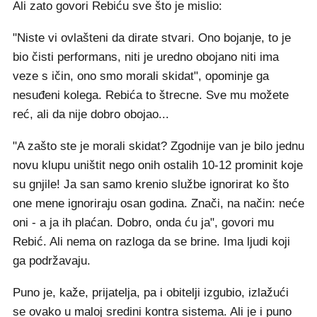
Ali zato govori Rebiću sve što je mislio:
"Niste vi ovlašteni da dirate stvari. Ono bojanje, to je
bio čisti performans, niti je uredno obojano niti ima
veze s ičin, ono smo morali skidat", opominje ga
nesuđeni kolega. Rebića to štrecne. Sve mu možete
reć, ali da nije dobro obojao...
"A zašto ste je morali skidat? Zgodnije van je bilo jednu
novu klupu uništit nego onih ostalih 10-12 prominit koje
su gnjile! Ja san samo krenio službe ignorirat ko što
one mene ignoriraju osan godina. Znači, na način: neće
oni - a ja ih plaćan. Dobro, onda ću ja", govori mu
Rebić. Ali nema on razloga da se brine. Ima ljudi koji
ga podržavaju.
Puno je, kaže, prijatelja, pa i obitelji izgubio, izlažući
se ovako u maloj sredini kontra sistema. Ali je i puno