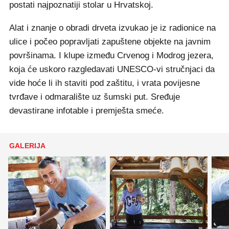
postati najpoznatiji stolar u Hrvatskoj.
Alat i znanje o obradi drveta izvukao je iz radionice na
ulice i počeo popravljati zapuštene objekte na javnim
površinama. I klupe između Crvenog i Modrog jezera,
koja će uskoro razgledavati UNESCO-vi stručnjaci da
vide hoće li ih staviti pod zaštitu, i vrata povijesne
tvrđave i odmaralište uz šumski put. Sređuje
devastirane infotable i premješta smeće.
GALERIJA