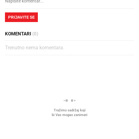
PRIJAVITE SE
KOMENTARI
(0)
Trenutno nema komentara.
PROČITAJTE JOŠ
Mjesecima planiramo novu
Što povezuje Lexus i
kuhinju, a jednu važnu odluku
legendarnog Ponyja?