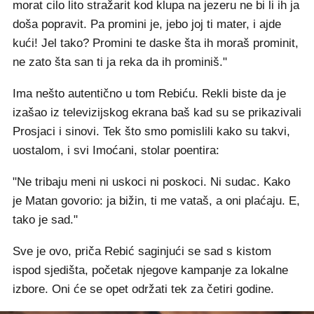
morat cilo lito stražarit kod klupa na jezeru ne bi li ih ja
doša popravit. Pa promini je, jebo joj ti mater, i ajde
kući! Jel tako? Promini te daske šta ih moraš prominit,
ne zato šta san ti ja reka da ih prominiš."
Ima nešto autentično u tom Rebiću. Rekli biste da je
izašao iz televizijskog ekrana baš kad su se prikazivali
Prosjaci i sinovi. Tek što smo pomislili kako su takvi,
uostalom, i svi Imoćani, stolar poentira:
"Ne tribaju meni ni uskoci ni poskoci. Ni sudac. Kako
je Matan govorio: ja bižin, ti me vataš, a oni plaćaju. E,
tako je sad."
Sve je ovo, priča Rebić saginjući se sad s kistom
ispod sjedišta, početak njegove kampanje za lokalne
izbore. Oni će se opet održati tek za četiri godine.