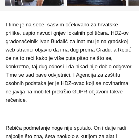
I time je na sebe, sasvim očekivano za hrvatske
prilike, uspio navući gnjev lokalnih političara. HDZ-ov
gradonačelnik Ivan Budalić za inat mu je na gradskoj
web stranici objavio da ima dug prema Gradu, a Rebić
će na to reći kako je više puta pitao na što se,
konkretno, taj dug odnosi i da nikad nije dobio odgovor.
Time se sad bave odvjetnici. I Agencija za zaštitu
osobnih podataka jer je HDZ-ovac koji se novinarima
ne javlja na mobitel prekršio GDPR objavom takve
rečenice.
Rebića podmetanje noge nije sputalo. On i dalje radi
najbolje što zna, šeta naokolo s kutijom za alat i