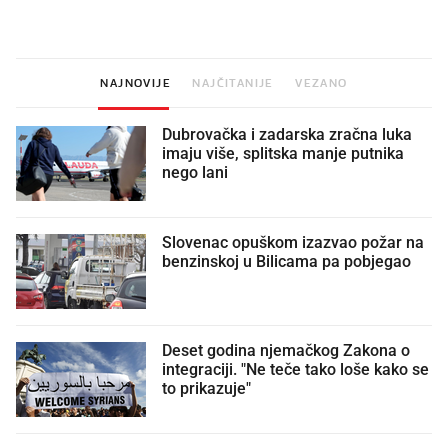
donesemo u samo deset minuta
NAJNOVIJE
NAJČITANIJE
VEZANO
Dubrovačka i zadarska zračna luka
imaju više, splitska manje putnika
nego lani
Slovenac opuškom izazvao požar na
benzinskoj u Bilicama pa pobjegao
Deset godina njemačkog Zakona o
integraciji. "Ne teče tako loše kako se
to prikazuje"