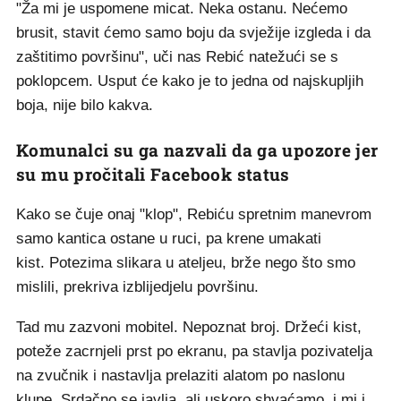
"Ža mi je uspomene micat. Neka ostanu. Nećemo
brusit, stavit ćemo samo boju da svježije izgleda i da
zaštitimo površinu", uči nas Rebić natežući se s
poklopcem. Usput će kako je to jedna od najskupljih
boja, nije bilo kakva.
Komunalci su ga nazvali da ga upozore jer
su mu pročitali Facebook status
Kako se čuje onaj "klop", Rebiću spretnim manevrom
samo kantica ostane u ruci, pa krene umakati
kist. Potezima slikara u ateljeu, brže nego što smo
mislili, prekriva izblijedjelu površinu.
Tad mu zazvoni mobitel. Nepoznat broj. Držeći kist,
poteže zacrnjeli prst po ekranu, pa stavlja pozivatelja
na zvučnik i nastavlja prelaziti alatom po naslonu
klupe. Srdačno se javlja, ali uskoro shvaćamo, i mi i