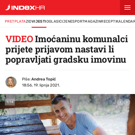
PRETPLATA
ZID
VIJESTI
OGLASI
CIJENE
SPORT
MAGAZIN
RECEPTI
KALENDA
VIDEO
Imoćaninu komunalci
prijete prijavom nastavi li
popravljati gradsku imovinu
Piše:
Andrea Topić
18:56, 19. lipnja 2021.
1
/
14