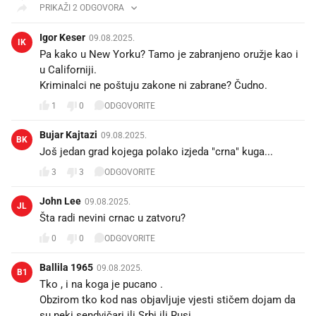
PRIKAŽI 2 ODGOVORA
Igor Keser
09.08.2025.
IK
Pa kako u New Yorku? Tamo je zabranjeno oružje kao i
u Californiji.
Kriminalci ne poštuju zakone ni zabrane? Čudno.
1
0
ODGOVORITE
Bujar Kajtazi
09.08.2025.
BK
Još jedan grad kojega polako izjeda "crna" kuga...
3
3
ODGOVORITE
John Lee
09.08.2025.
JL
Šta radi nevini crnac u zatvoru?
0
0
ODGOVORITE
Ballila 1965
09.08.2025.
B1
Tko , i na koga je pucano .
Obzirom tko kod nas objavljuje vjesti stičem dojam da
su neki sendvičari ili Srbi ili Rusi