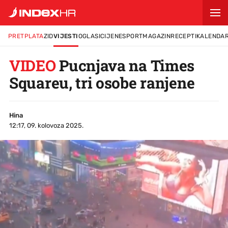
PRETPLATA
ZID
VIJESTI
OGLASI
CIJENE
SPORT
MAGAZIN
RECEPTI
KALENDA
VIDEO
Pucnjava na Times
Squareu, tri osobe ranjene
Hina
12:17, 09. kolovoza 2025.