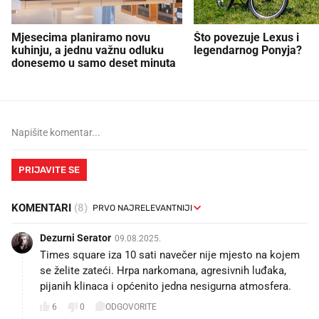
Mjesecima planiramo novu
Što povezuje Lexus i
kuhinju, a jednu važnu odluku
legendarnog Ponyja?
donesemo u samo deset minuta
PRIJAVITE SE
KOMENTARI
(8)
Dezurni Serator
09.08.2025.
Times square iza 10 sati navečer nije mjesto na kojem
se želite zateći. Hrpa narkomana, agresivnih luđaka,
pijanih klinaca i općenito jedna nesigurna atmosfera.
6
0
ODGOVORITE