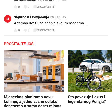
0
0
ODGOVORITE
Sigurnost i Povjerenje
09.08.2025.
SI
A taman uvezli pojačanje svojim n*gerima...
0
2
ODGOVORITE
PROČITAJTE JOŠ
Mjesecima planiramo novu
Što povezuje Lexus i
kuhinju, a jednu važnu odluku
legendarnog Ponyja?
donesemo u samo deset minuta