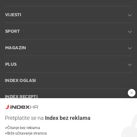
VIJESTI
SPORT
MAGAZIN
PLUS
INDEX OGLASI
INDEX RECEPTI
INFO
Pretplatite se na
Index bez reklama
Čitanje bez reklama
Oglašavanje
Zaposli se na Indexu
Kontakt
Impressum
Uvjeti
Brže učitavanje stranica
korištenja
Postavke kolačića