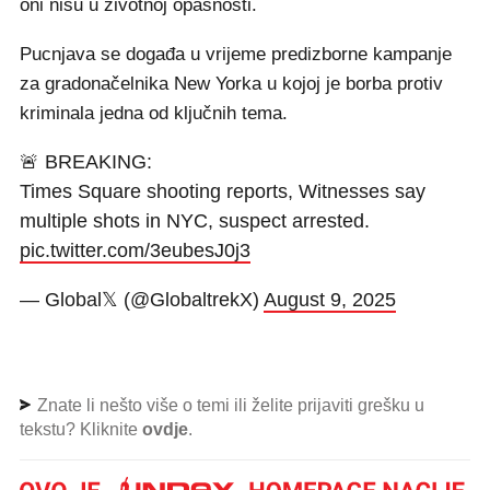
oni nisu u životnoj opasnosti.
Pucnjava se događa u vrijeme predizborne kampanje
za gradonačelnika New Yorka u kojoj je borba protiv
kriminala jedna od ključnih tema.
🚨 BREAKING:
Times Square shooting reports, Witnesses say
multiple shots in NYC, suspect arrested.
pic.twitter.com/3eubesJ0j3
— Global𝕏 (@GlobaltrekX)
August 9, 2025
Znate li nešto više o temi ili želite prijaviti grešku u
tekstu? Kliknite
ovdje
.