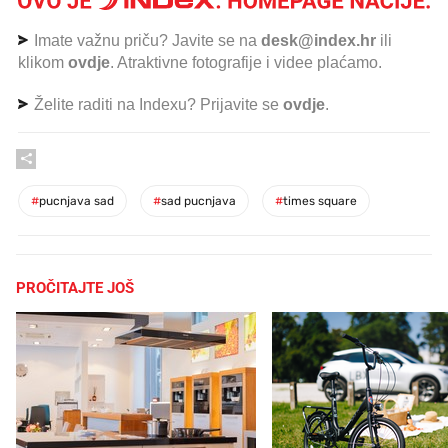
Imate važnu priču? Javite se na
desk@index.hr
ili
klikom
ovdje
. Atraktivne fotografije i videe plaćamo.
Želite raditi na Indexu? Prijavite se
ovdje
.
#
pucnjava sad
#
sad pucnjava
#
times square
PROČITAJTE JOŠ