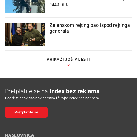
razbijaju
Zelenskom rejting pao ispod rejtinga
generala
PRIKAŽI JOŠ VIJESTI
Pretplatite se na
Index bez reklama
Podržite neovisno novinarstvo i čitajte Index bez bannera.
Pretplatite se
NASLOVNICA