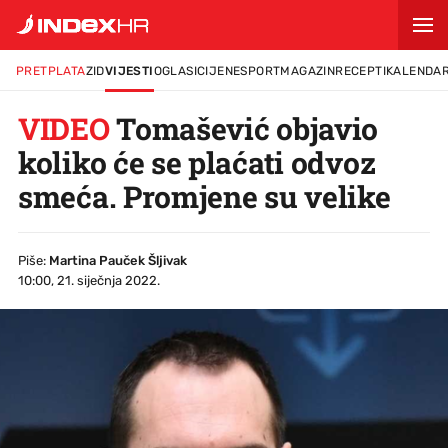
PRETPLATA
ZID
VIJESTI
OGLASI
CIJENE
SPORT
MAGAZIN
RECEPTI
KALENDA
VIDEO
Tomašević objavio
koliko će se plaćati odvoz
smeća. Promjene su velike
Piše:
Martina Pauček Šljivak
10:00, 21. siječnja 2022.