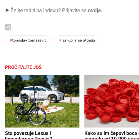
Želite raditi na Indexu? Prijavite se
ovdje
.
#
tomislav tomašević
#
sakupljanje otpada
PROČITAJTE JOŠ
Što povezuje Lexus i
Kako su im čepovi boca d
legendarnog Ponyja?
nagradu od 10.000 eura