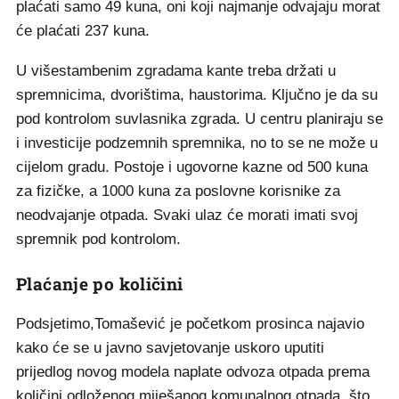
plaćati samo 49 kuna, oni koji najmanje odvajaju morat
će plaćati 237 kuna.
U višestambenim zgradama kante treba držati u
spremnicima, dvorištima, haustorima. Ključno je da su
pod kontrolom suvlasnika zgrada. U centru planiraju se
i investicije podzemnih spremnika, no to se ne može u
cijelom gradu. Postoje i ugovorne kazne od 500 kuna
za fizičke, a 1000 kuna za poslovne korisnike za
neodvajanje otpada. Svaki ulaz će morati imati svoj
spremnik pod kontrolom.
Plaćanje po količini
Podsjetimo,Tomašević je početkom prosinca najavio
kako će se u javno savjetovanje uskoro uputiti
prijedlog novog modela naplate odvoza otpada prema
količini odloženog miješanog komunalnog otpada, što