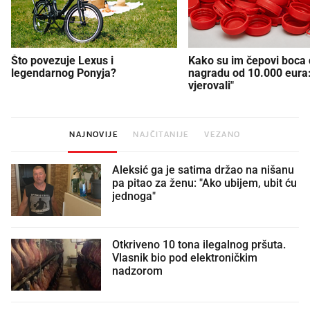
Što povezuje Lexus i
Kako su im čepovi boca d
legendarnog Ponyja?
nagradu od 10.000 eura
vjerovali"
NAJNOVIJE
NAJČITANIJE
VEZANO
Aleksić ga je satima držao na nišanu
pa pitao za ženu: "Ako ubijem, ubit ću
jednoga"
Otkriveno 10 tona ilegalnog pršuta.
Vlasnik bio pod elektroničkim
nadzorom