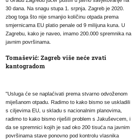
u Gradu Zagrebu jučer pustili u javno savjetovanje na
30 dana. Na snagu stupa 1. srpnja. Zagreb je 2020.
zbog toga što nije smanjio količinu otpada prema
smjernicama EU platio penale od 9 milijuna kuna. U
Zagrebu, kako je naveo, imamo 200.000 spremnika na
javnim površinama.
Tomašević: Zagreb više neće zvati
kantogradom
"Usluga će se naplaćivati prema stvarno odvoženom
miješanom otpadu. Radimo to kako bismo se uskladili
s ciljevima EU, u skladu s nacionalnim planovima,
radimo to kako bismo riješili problem s Jakuševcem, i
da se spremnici kojih je sad oko 200 tisuća na javnim
površinama stave ponovno pod kontrolu vlasnika