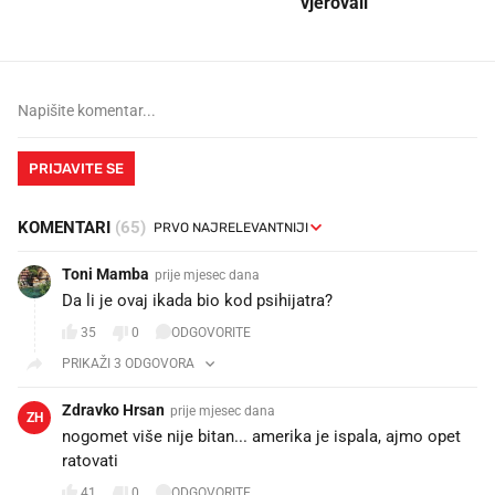
vjerovali"
PRIJAVITE SE
KOMENTARI
(65)
Toni Mamba
prije mjesec dana
Da li je ovaj ikada bio kod psihijatra?
35
0
ODGOVORITE
PRIKAŽI 3 ODGOVORA
Zdravko Hrsan
prije mjesec dana
ZH
nogomet više nije bitan... amerika je ispala, ajmo opet
ratovati
41
0
ODGOVORITE