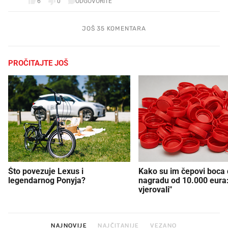
6
0
ODGOVORITE
JOŠ 35 KOMENTARA
PROČITAJTE JOŠ
Što povezuje Lexus i
Kako su im čepovi boca d
legendarnog Ponyja?
nagradu od 10.000 eura
vjerovali"
NAJNOVIJE
NAJČITANIJE
VEZANO