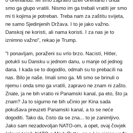
o Grenlandu. Mi smo zapravo uzeli Grenland i onda
smo ga glupo vratili. Nismo im ga trebali vratiti jer smo
mi ti kojima je potreban. Treba nam za zaštitu svijeta,
ne samo Sjedinjenih Država. I to je jako važno.
Danskoj ne koristi, ali nama koristi. I za nas je to
iznimno važno", rekao je Trump.
"I ponavljam, poraženi su vrlo brzo. Nacisti, Hitler,
potukli su Dansku u jednom danu, u manje od jednog
dana. I kada se to dogodilo, odmah su to prebacili na
nas. Bilo je naše. Imali smo ga. Mi smo se brinuli o
njemu i onda smo ga vratili, zapravo ne znam ni zašto.
Znate, ja ne bih vratio ni Panamski kanal, pa eto, što ja
znam? Ja to sigurno ne bih učinio jer Kina sada
pokušava preuzeti Panamski kanal, a to se neće
dogoditi. Tako da, čisto da se zna... to je zanimljivo.
Jako sam nezadovoljan NATO-om, a opet, ovaj čovjek