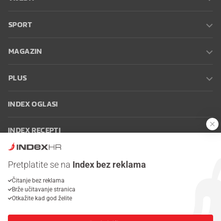
SPORT
MAGAZIN
PLUS
INDEX OGLASI
INDEX RECEPTI
INFO
Pretplatite se na
Index bez reklama
Čitanje bez reklama
Oglašavanje
Zaposli se na Indexu
Kontakt
Impressum
Uvjeti
Brže učitavanje stranica
korištenja
Postavke kolačića
Otkažite kad god želite