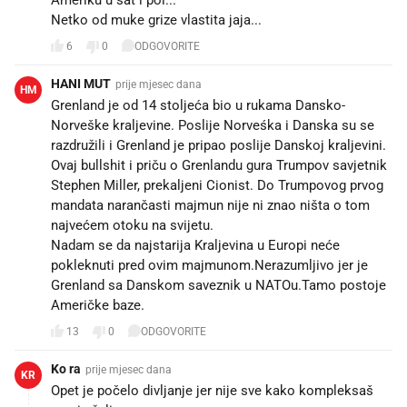
Netko od muke grize vlastita jaja...
6
0
ODGOVORITE
HANI MUT
prije mjesec dana
HM
Grenland je od 14 stoljeća bio u rukama Dansko-
Norveške kraljevine. Poslije Norveśka i Danska su se
razdružili i Grenland je pripao poslije Danskoj kraljevini.
Ovaj bullshit i priču o Grenlandu gura Trumpov savjetnik
Stephen Miller, prekaljeni Cionist. Do Trumpovog prvog
mandata narančasti majmun nije ni znao ništa o tom
najvećem otoku na svijetu.
Nadam se da najstarija Kraljevina u Europi neće
pokleknuti pred ovim majmunom.Nerazumljivo jer je
Grenland sa Danskom saveznik u NATOu.Tamo postoje
Američke baze.
13
0
ODGOVORITE
Ko ra
prije mjesec dana
KR
Opet je počelo divljanje jer nije sve kako kompleksaš