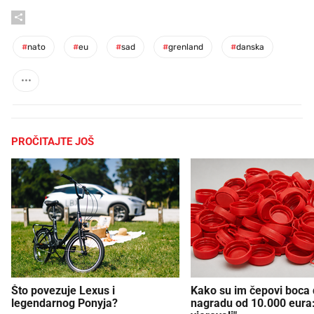
#
nato
#
eu
#
sad
#
grenland
#
danska
PROČITAJTE JOŠ
Što povezuje Lexus i
Kako su im čepovi boca d
legendarnog Ponyja?
nagradu od 10.000 eura