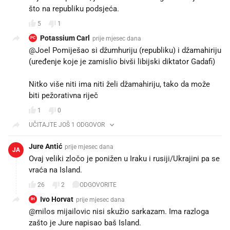
što na republiku podsjeća.
5
1
Potassium Carl
prije mjesec dana
PC
@Joel Pomiješao si džumhuriju (republiku) i džamahiriju
(uređenje koje je zamislio bivši libijski diktator Gadafi)
Nitko više niti ima niti želi džamahiriju, tako da može
biti pežorativna riječ
1
0
UČITAJTE JOŠ 1 ODGOVOR
Jure Antić
prije mjesec dana
JA
Ovaj veliki zločo je ponižen u Iraku i rusiji/Ukrajini pa se
vraća na Island.
26
2
ODGOVORITE
Ivo Horvat
prije mjesec dana
IH
@milos mijailovic nisi skužio sarkazam. Ima razloga
zašto je Jure napisao baš Island.