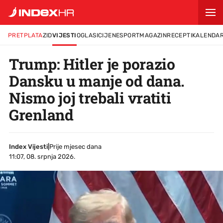
PRETPLATA
ZID
VIJESTI
OGLASI
CIJENE
SPORT
MAGAZIN
RECEPTI
KALENDA
Trump: Hitler je porazio
Dansku u manje od dana.
Nismo joj trebali vratiti
Grenland
Index Vijesti
|
Prije mjesec dana
11:07, 08. srpnja 2026.