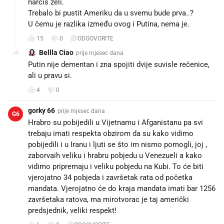
narcis želi.
Trebalo bi pustit Ameriku da u svemu bude prva..?
U čemu je razlika između ovog i Putina, nema je.
15
0
ODGOVORITE
Bellla Ciao
prije mjesec dana
Putin nije dementan i zna spojiti dvije suvisle rečenice,
ali u pravu si.
4
0
gorky 66
prije mjesec dana
G6
Hrabro su pobijedili u Vijetnamu i Afganistanu pa svi
trebaju imati respekta obzirom da su kako vidimo
pobijedili i u Iranu i ljuti se što im nismo pomogli, joj ,
zaborvaih veliku i hrabru pobjedu u Venezueli a kako
vidimo pripremaju i veliku pobjedu na Kubi. To će biti
vjerojatno 34 pobjeda i završetak rata od početka
mandata. Vjerojatno će do kraja mandata imati bar 1256
završetaka ratova, ma mirotvorac je taj američki
predsjednik, veliki respekt!