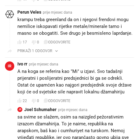
Perun Veles
prije mjesec dana
krampu treba greenland da on i njegovi frendovi mogu
nemilice iskopavati rijetke metale/minerale tamo i
masno se obogatiti. Sve drugo je besmisleno laprdanje.
17
0
ODGOVORITE
PRIKAŽI 1 ODGOVOR
Ivo rr
prije mjesec dana
IR
A na koga se referira kao "Mi" u izjavi. Svo tadašnji
prijeratni i poslijeratni predsjednici bi ga se odrekli.
Ostat će upamćen kao najgori predsjednik svoje države
koji će od svjetske sile napravit lokalnu džamahiriju
22
0
ODGOVORITE
Joel Schumaher
prije mjesec dana
JS
sa svime se slažem, osim sa naizgled pežorativnim
izrazom džamahirija. To je naime, republika na
arapskom, baš kao i cumhuriyet na turskom. Nemoj
vrijeđati republike, jer ovo narančasto govno ubija sve