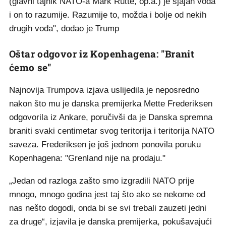
(glavni tajnik NATO-a Mark Rutte, op.a.) je sjajan vođa
i on to razumije. Razumije to, možda i bolje od nekih
drugih vođa", dodao je Trump
Oštar odgovor iz Kopenhagena: "Branit
ćemo se"
Najnovija Trumpova izjava uslijedila je neposredno
nakon što mu je danska premijerka Mette Frederiksen
odgovorila iz Ankare, poručivši da je Danska spremna
braniti svaki centimetar svog teritorija i teritorija NATO
saveza. Frederiksen je još jednom ponovila poruku
Kopenhagena: "Grenland nije na prodaju."
„Jedan od razloga zašto smo izgradili NATO prije
mnogo, mnogo godina jest taj što ako se nekome od
nas nešto dogodi, onda bi se svi trebali zauzeti jedni
za druge“, izjavila je danska premijerka, pokušavajući