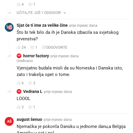
4
1
UČITAJTE JOŠ 1 ODGOVOR
Sjat će ti ime za velike čine
prije mjesec dana
Što bi tek bilo da ih je Danska izbacila sa svjetskog
prvenstva?
24
1
ODGOVORITE
horror factory
prije mjesec dana
HF
Uređivano
Vjerojatno budala misli da su Norveska i Danska isto,
zato i trakelja opet o tome.
6
3
Vedrana L
prije mjesec dana
VL
LOOOL
2
1
august šenuo
prije mjesec dana
AŠ
Njemačka je pokorila Dansku u jednome danu,a Belgija
Ameriku u sat i pol...