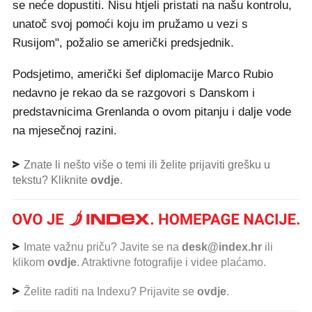
se neće dopustiti. Nisu htjeli pristati na našu kontrolu,
unatoč svoj pomoći koju im pružamo u vezi s
Rusijom", požalio se američki predsjednik.
Podsjetimo, američki šef diplomacije Marco Rubio
nedavno je rekao da se razgovori s Danskom i
predstavnicima Grenlanda o ovom pitanju i dalje vode
na mjesečnoj razini.
Znate li nešto više o temi ili želite prijaviti grešku u
tekstu? Kliknite
ovdje
.
Imate važnu priču? Javite se na
desk@index.hr
ili
klikom
ovdje
. Atraktivne fotografije i videe plaćamo.
Želite raditi na Indexu? Prijavite se
ovdje
.