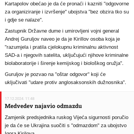
Kartapolov obećao je da će pronaći i kazniti "odgovorne
za organiziranje i izvršenje" ubojstva "bez obzira tko su
i gdje se nalaze".
Zastupnik Državne dume i umirovljeni vojni general
Andrej Guruljov naveo je da je Kirillov osoba koja je
"razumjela i pratila cjelokupnu kriminalnu aktivnost
SAD-a i njegovih satelita, uključujući njihove kriminalne
biolaboratorije i širenje kemijskog i biološkog oružja".
Guruljov je pozvao na "oštar odgovor" koji će
uključivati ​​"udare protiv anglosaksonskih dužnosnika".
17.12.2024. 11:48
Medvedev najavio odmazdu
Zamjenik predsjednika ruskog Vijeća sigurnosti poručio
je da će se Ukrajina suočiti s "odmazdom" za ubojstvo
Igora Kirilova.