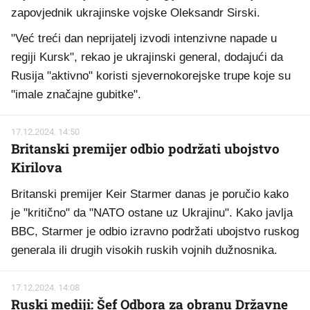
zapovjednik ukrajinske vojske Oleksandr Sirski.
"Već treći dan neprijatelj izvodi intenzivne napade u
regiji Kursk", rekao je ukrajinski general, dodajući da
Rusija "aktivno" koristi sjevernokorejske trupe koje su
"imale značajne gubitke".
17.12.2024. 14:50
Britanski premijer odbio podržati ubojstvo
Kirilova
Britanski premijer Keir Starmer danas je poručio kako
je "kritično" da "NATO ostane uz Ukrajinu". Kako javlja
BBC, Starmer je odbio izravno podržati ubojstvo ruskog
generala ili drugih visokih ruskih vojnih dužnosnika.
17.12.2024. 14:08
Ruski mediji: Šef Odbora za obranu Državne