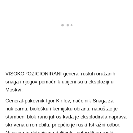
VISOKOPOZICIONIRANI general ruskih oružanih
snaga i njegov pomoćnik ubijeni su u eksploziji u
Moskvi.
General-pukovnik Igor Kirilov, načelnik Snaga za
nuklearnu, biološku i kemijsku obranu, napuštao je
stambeni blok rano jutros kada je eksplodirala naprava
skrivena u romobilu, priopćio je ruski Istražni odbor.
Naprava je detonirana daljinski, potvrdili su ruski