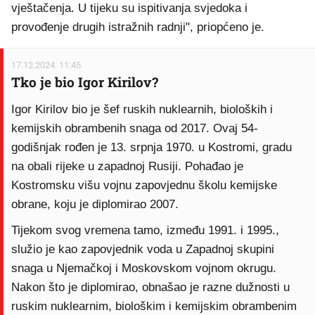
vještačenja. U tijeku su ispitivanja svjedoka i
provođenje drugih istražnih radnji", priopćeno je.
17.12.2024. 11:45
Tko je bio Igor Kirilov?
Igor Kirilov bio je šef ruskih nuklearnih, bioloških i
kemijskih obrambenih snaga od 2017. Ovaj 54-
godišnjak rođen je 13. srpnja 1970. u Kostromi, gradu
na obali rijeke u zapadnoj Rusiji. Pohađao je
Kostromsku višu vojnu zapovjednu školu kemijske
obrane, koju je diplomirao 2007.
Tijekom svog vremena tamo, između 1991. i 1995.,
služio je kao zapovjednik voda u Zapadnoj skupini
snaga u Njemačkoj i Moskovskom vojnom okrugu.
Nakon što je diplomirao, obnašao je razne dužnosti u
ruskim nuklearnim, biološkim i kemijskim obrambenim