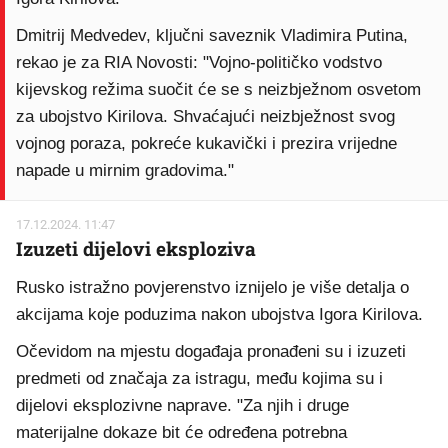
Dmitrij Medvedev, ključni saveznik Vladimira Putina,
rekao je za RIA Novosti: "Vojno-političko vodstvo
kijevskog režima suočit će se s neizbježnom osvetom
za ubojstvo Kirilova. Shvaćajući neizbježnost svog
vojnog poraza, pokreće kukavički i prezira vrijedne
napade u mirnim gradovima."
17.12.2024. 11:47
Izuzeti dijelovi eksploziva
Rusko istražno povjerenstvo iznijelo je više detalja o
akcijama koje poduzima nakon ubojstva Igora Kirilova.
Očevidom na mjestu događaja pronađeni su i izuzeti
predmeti od značaja za istragu, među kojima su i
dijelovi eksplozivne naprave. "Za njih i druge
materijalne dokaze bit će određena potrebna