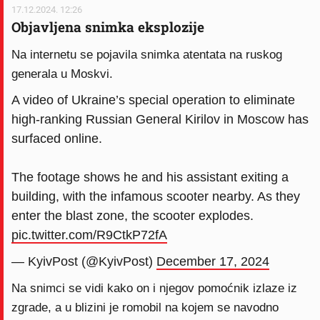
17.12.2024. 12:26
Objavljena snimka eksplozije
Na internetu se pojavila snimka atentata na ruskog
generala u Moskvi.
A video of Ukraine’s special operation to eliminate
high-ranking Russian General Kirilov in Moscow has
surfaced online.
The footage shows he and his assistant exiting a
building, with the infamous scooter nearby. As they
enter the blast zone, the scooter explodes.
pic.twitter.com/R9CtkP72fA
— KyivPost (@KyivPost)
December 17, 2024
Na snimci se vidi kako on i njegov pomoćnik izlaze iz
zgrade, a u blizini je romobil na kojem se navodno