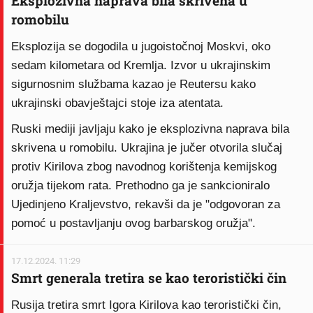
Eksplozivna naprava bila skrivena u
romobilu
Eksplozija se dogodila u jugoistočnoj Moskvi, oko
sedam kilometara od Kremlja. Izvor u ukrajinskim
sigurnosnim službama kazao je Reutersu kako
ukrajinski obavještajci stoje iza atentata.
Ruski mediji javljaju kako je eksplozivna naprava bila
skrivena u romobilu. Ukrajina je jučer otvorila slučaj
protiv Kirilova zbog navodnog korištenja kemijskog
oružja tijekom rata. Prethodno ga je sankcioniralo
Ujedinjeno Kraljevstvo, rekavši da je "odgovoran za
pomoć u postavljanju ovog barbarskog oružja".
17.12.2024. 11:29
Smrt generala tretira se kao teroristički čin
Rusija tretira smrt Igora Kirilova kao teroristički čin,