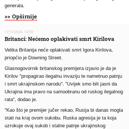
generala.
>> Opširnije
17.12.2024. 13:35
Britanci: Nećemo oplakivati smrt Kirilova
Velika Britanija neće oplakivati smrt ​​Igora Kirilova,
priopćio je Downing Street.
Glasnogovornik britanskog premijera izjavio je da je
Kirilov "propagirao ilegalnu invaziju te nametnuo patnju
i smrt ukrajinskom narodu". "Uvijek smo bili jasni da
Ukrajina ima pravo na samoobranu od ruskog ilegalnog
rata", dodao je.
"Kao što je premijer jučer rekao, Rusija bi danas mogla
stati na kraj ovom sukobu. Ruska agresija je ta koja
uzrokuje ovaj sukob i stalne patnje ukrajinskog