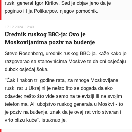
ruski general Igor Kirilov. Sad je objavljeno da je
poginuo i Ilja Polikarpov, njegov pomoćnik.
17.12.2024. 12:43
Urednik ruskog BBC-ja: Ovo je
Moskovljanima poziv na buđenje
Steve Rosenberg, urednik ruskog BBC-ja, kaže kako je
razgovarao sa stanovnicima Moskve te da oni osjećaju
dubok osjećaj šoka.
"Čak i nakon tri godine rata, za mnoge Moskovljane
ruski rat u Ukrajini je nešto što se događa daleko
odavde; nešto što vide samo na televiziji ili na svojim
telefonima. Ali ubojstvo ruskog generala u Moskvi - to
je poziv na buđenje, znak da je ovaj rat vrlo stvaran i
vrlo blizu kuće", istaknuo je.