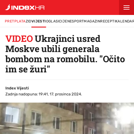
PRETPLATA
ZID
VIJESTI
OGLASI
CIJENE
SPORT
MAGAZIN
RECEPTI
KALENDA
VIDEO
Ukrajinci usred
Moskve ubili generala
bombom na romobilu. "Očito
im se žuri"
Index Vijesti
Zadnja nadopuna: 19:41, 17. prosinca 2024.