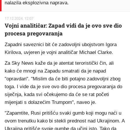
nalazila eksplozivna naprava.
17.12.2024. 12:07
Vojni analitičar: Zapad vidi da je ovo sve dio
procesa pregovaranja
Zapadni saveznici bit će zadovoljni ubojstvom Igora
Kirilova, uvjeren je vojni analitičar Michael Clarke.
Za Sky News kaže da je atentat teroristički čin, ali
kako će mnogi na Zapadu smatrati da je napad
"opravdan". "Mislim da će biti potajno zadovoljni zbog
toga. I vide da je sve ovo dio procesa pregovaranja do
siječnja, kada svi očekujemo da će se rat početi
mijenjati s dolazećim Trumpom", naveo je.
"Zapamtite, Rusi pritišću svaki gumb koji mogu naći u
ovom trenutku kako bi stekli prednost nad Ukrajinom. A
Ukrajina pritišće svoje gumbe da učini isto. Tako da