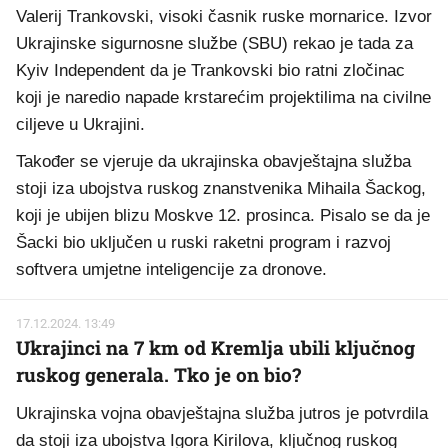
Valerij Trankovski, visoki časnik ruske mornarice. Izvor
Ukrajinske sigurnosne službe (SBU) rekao je tada za
Kyiv Independent da je Trankovski bio ratni zločinac
koji je naredio napade krstarećim projektilima na civilne
ciljeve u Ukrajini.
Također se vjeruje da ukrajinska obavještajna služba
stoji iza ubojstva ruskog znanstvenika Mihaila Šackog,
koji je ubijen blizu Moskve 12. prosinca. Pisalo se da je
Šacki bio uključen u ruski raketni program i razvoj
softvera umjetne inteligencije za dronove.
17.12.2024. 13:49
Ukrajinci na 7 km od Kremlja ubili ključnog
ruskog generala. Tko je on bio?
Ukrajinska vojna obavještajna služba jutros je potvrdila
da stoji iza ubojstva Igora Kirilova, ključnog ruskog