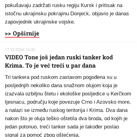
pokušavaju zadržati rusku regiju Kursk i pritisak na
istočnu ukrajinsku pokrajinu Donjeck, objavio je danas
zapovjednik ukrajinske vojske.
>> Opširnije
17.12.2024. 16:30
VIDEO Tone još jedan ruski tanker kod
Krima. To je već treći u par dana
Tri tankera pod ruskom zastavom pogođena su u
posljednjih nekoliko dana snažnom olujom koja je
izazvala ozbiljnu štetu i ekološke posljedice u Kerčkom
tjesnacu, području koje povezuje Crno i Azovsko more,
a nalazi se između ruskog teritorija i Krima. Dva dana
nakon što je oluja teško oštetila dva broda, od kojih je
jedan potonuo, treći tanker sada je također poslao
signal za pomoć zbog oštećenja.