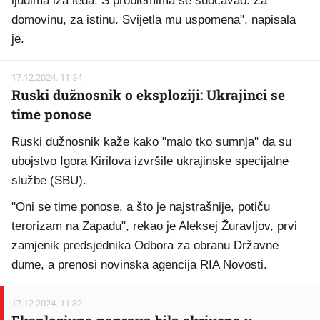
ljudima iza leđa. S problemima se suočavao. Za
domovinu, za istinu. Svijetla mu uspomena", napisala
je.
17.12.2024. 11:34
Ruski dužnosnik o eksploziji: Ukrajinci se
time ponose
Ruski dužnosnik kaže kako "malo tko sumnja" da su
ubojstvo Igora Kirilova izvršile ukrajinske specijalne
službe (SBU).
"Oni se time ponose, a što je najstrašnije, potiču
terorizam na Zapadu", rekao je Aleksej Žuravljov, prvi
zamjenik predsjednika Odbora za obranu Državne
dume, a prenosi novinska agencija RIA Novosti.
17.12.2024. 11:32