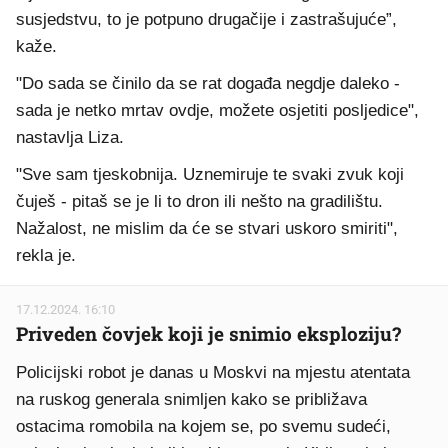
susjedstvu, to je potpuno drugačije i zastrašujuće”,
kaže.
"Do sada se činilo da se rat događa negdje daleko -
sada je netko mrtav ovdje, možete osjetiti posljedice",
nastavlja Liza.
"Sve sam tjeskobnija. Uznemiruje te svaki zvuk koji
čuješ - pitaš se je li to dron ili nešto na gradilištu.
Nažalost, ne mislim da će se stvari uskoro smiriti",
rekla je.
17.12.2024. 16:10
Priveden čovjek koji je snimio eksploziju?
Policijski robot je danas u Moskvi na mjestu atentata
na ruskog generala snimljen kako se približava
ostacima romobila na kojem se, po svemu sudeći,