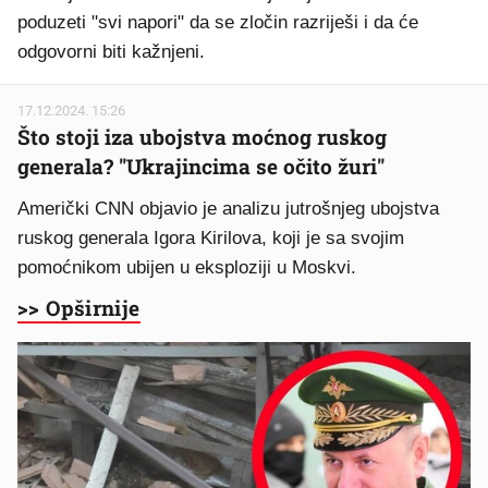
poduzeti "svi napori" da se zločin razriješi i da će
odgovorni biti kažnjeni.
17.12.2024. 15:26
Što stoji iza ubojstva moćnog ruskog
generala? "Ukrajincima se očito žuri"
Američki CNN objavio je analizu jutrošnjeg ubojstva
ruskog generala Igora Kirilova, koji je sa svojim
pomoćnikom ubijen u eksploziji u Moskvi.
>> Opširnije