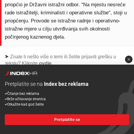
priopćio je Državni istražni odbor. "Na mjestu nesreće
rade istražitelji, kriminalisti i operativne službe", stoji u
priopćenju. Provode se istražne radnje i operativno-
istražne mjere u cilju utvrđivanja svih okolnosti
počinjenog kaznenog djela.
Znate li nešto više o temi ili želite prijaviti grešku u
tekstu? Kliknite
ovdje
.
Pretplatite se na
Index bez reklama
Imate važnu priču? Javite se na
desk@index.hr
ili
Čitanje bez reklama
klikom
ovdje
. Atraktivne fotografije i videe plaćamo.
Brže učitavanje stranica
Otkažite kad god želite
Želite raditi na Indexu? Prijavite se
ovdje
.
Pretplatite se