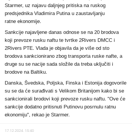
Starmer, uz najavu daljnjeg pritiska na ruskog
predsjednika Vladimira Putina u zaustavljanju
ratne ekonomije.
Sankcije najavljene danas odnose se na 20 brodova
koji prevoze rusku naftu te tvrtke 2Rivers DMCC i
2Rivers PTE. Vlada je objavila da je više od sto
brodova sankcionirano zbog transporta ruske nafte, a
druge su se nacije sada složile da treba uključiti i
brodove na Baltiku.
Danska, Švedska, Poljska, Finska i Estonija dogovorile
su se da će surađivati s Velikom Britanijom ​​kako bi se
sankcionirali brodovi koji prevoze rusku naftu. "Ove će
sankcije dodatno pritisnuti Putinovu posrnulu ratnu
ekonomiju", rekao je Starmer.
17.12.2024. 15:40