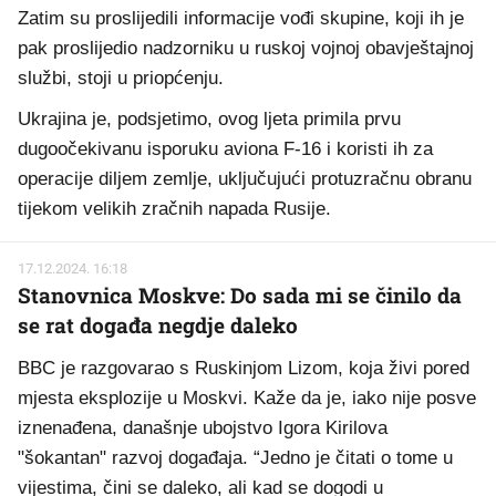
Zatim su proslijedili informacije vođi skupine, koji ih je
pak proslijedio nadzorniku u ruskoj vojnoj obavještajnoj
službi, stoji u priopćenju.
Ukrajina je, podsjetimo, ovog ljeta primila prvu
dugoočekivanu isporuku aviona F-16 i koristi ih za
operacije diljem zemlje, uključujući protuzračnu obranu
tijekom velikih zračnih napada Rusije.
17.12.2024. 16:18
Stanovnica Moskve: Do sada mi se činilo da
se rat događa negdje daleko
BBC je razgovarao s Ruskinjom Lizom, koja živi pored
mjesta eksplozije u Moskvi. Kaže da je, iako nije posve
iznenađena, današnje ubojstvo Igora Kirilova
"šokantan" razvoj događaja. “Jedno je čitati o tome u
vijestima, čini se daleko, ali kad se dogodi u