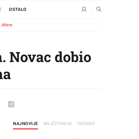
E
OSTALO
Afere
. Novac dobio
ma
NAJNOVIJE
NAJČITANIJE
VEZANO