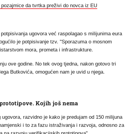
 pozajmice da tvrtka preživi do novca iz EU
e potpisivanja ugovora već raspolagao s milijunima eura
mogućilo je potpisivanje tzv. "Sporazuma o mosnom
nistarstvom mora, prometa i infrastrukture.
vnju ove godine. No tek ovog tjedna, nakon gotovo tri
Olega Butkovića, omogućen nam je uvid u njega.
prototipove. Kojih još nema
 ugovora, razvidno je kako je predujam od 150 milijuna
namjenski i to za fazu istraživanja i razvoja, odnosno za
 na razvoju verifikacijskih prototipova".