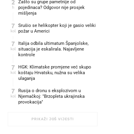
2
Zašto su grupe pametnije od
h
pojedinaca? Odgovor nije prosjek
mišljenja
7
Srušio se helikopter koji je gasio veliki
kol
požar u Americi
7
Italija odbila ultimatum Španjolske,
kol
situacija je eskalirala. Najavljene
kontrole
7
HGK: Klimatske promjene već skupo
kol
koštaju Hrvatsku, nužna su velika
ulaganja
7
Rusija o dronu s eksplozivom u
kol
Njemačkoj: "Brzopleta ukrajinska
provokacija"
PRIKAŽI JOŠ VIJESTI