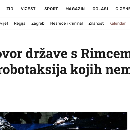
ZID
VIJESTI
SPORT
MAGAZIN
OGLASI
CIJEN
vijet
Regija
Zagreb
Nesreće i kriminal
Znanost
Kalendar
ovor države s Rimcem
 robotaksija kojih ne