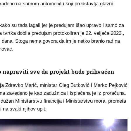
 rađeno na samom automobilu koji predstavlja glavni
ako su tada lagali jer je predujam išao upravo i samo za
 tvrtka dobila predujam protokoliran je 22. veljače 2022.,
 dana. Stoga nema govora da im je netko branio rad na
 novac.
o napraviti sve da projekt bude prihvaćen
cija Zdravko Marić, ministar Oleg Butković i Marko Pejković
na zavedeno je kao zadužnica i isplaćena je iz proračuna.
užan Ministarstvu financija i Ministarstvu mora, prometa
i na svaki njihov upit.