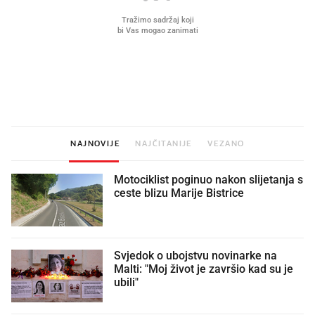
Što povezuje Lexus i
Kako su im čepovi boca d
legendarnog Ponyja?
nagradu od 10.000 eura
vjerovali"
NAJNOVIJE
NAJČITANIJE
VEZANO
Motociklist poginuo nakon slijetanja s
ceste blizu Marije Bistrice
Svjedok o ubojstvu novinarke na
Malti: "Moj život je završio kad su je
ubili"