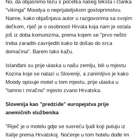
No, da objasnimo tezu s početka našeg teksta i članka
"vikinga" Moodya o neprijateljskom gostoprimstvu.
Naime, kako objašnjava autor u razgovorima sa svojim
dečkom, riječ je o osobnosti Hrvata koja nam je ostala
još iz doba komunizma, prema kojem se "prvo nešto
treba zaraditi-zavrijediti kako bi došao do srca
domaćina". Barem tako kažu.
Islanđani su prije ulaska u našu zemlju, bili u mjestu
Kozina koje se nalazi u Sloveniji, a zanimljivo je kako
Moody opisuje motel u tom mjestu, prije ulaska u
"tamno i mračno" mjesto zvano Hrvatska.
Slovenija kao "predziđe" europejstva prije
anemičnih službenika
"Riječ je o motelu gdje se susreću ljudi koji putuju iz
Italije prema Hrvatskoj. Noćenje u tom hotelu dođe im