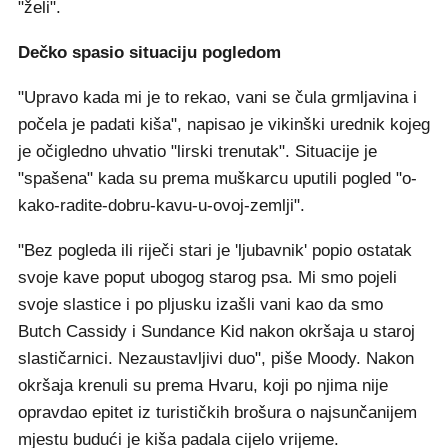
"želi".
Dečko spasio situaciju pogledom
"Upravo kada mi je to rekao, vani se čula grmljavina i
počela je padati kiša", napisao je vikinški urednik kojeg
je očigledno uhvatio "lirski trenutak". Situacije je
"spašena" kada su prema muškarcu uputili pogled "o-
kako-radite-dobru-kavu-u-ovoj-zemlji".
"Bez pogleda ili riječi stari je 'ljubavnik' popio ostatak
svoje kave poput ubogog starog psa. Mi smo pojeli
svoje slastice i po pljusku izašli vani kao da smo
Butch Cassidy i Sundance Kid nakon okršaja u staroj
slastičarnici. Nezaustavljivi duo", piše Moody. Nakon
okršaja krenuli su prema Hvaru, koji po njima nije
opravdao epitet iz turističkih brošura o najsunčanijem
mjestu budući je kiša padala cijelo vrijeme.