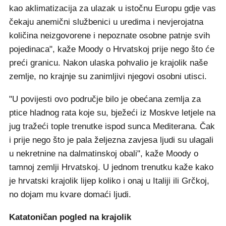
kao aklimatizacija za ulazak u istočnu Europu gdje vas
čekaju anemični službenici u uredima i nevjerojatna
količina neizgovorene i nepoznate osobne patnje svih
pojedinaca", kaže Moody o Hrvatskoj prije nego što će
preći granicu. Nakon ulaska pohvalio je krajolik naše
zemlje, no krajnje su zanimljivi njegovi osobni utisci.
"U povijesti ovo područje bilo je obećana zemlja za
ptice hladnog rata koje su, bježeći iz Moskve letjele na
jug tražeći tople trenutke ispod sunca Mediterana. Čak
i prije nego što je pala željezna zavjesa ljudi su ulagali
u nekretnine na dalmatinskoj obali", kaže Moody o
tamnoj zemlji Hrvatskoj. U jednom trenutku kaže kako
je hrvatski krajolik lijep koliko i onaj u Italiji ili Grčkoj,
no dojam mu kvare domaći ljudi.
Katatoničan pogled na krajolik