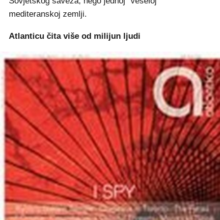
Sovjetskog saveza, nego jednoj "veseloj"
mediteranskoj zemlji.
Atlanticu čita više od milijun ljudi