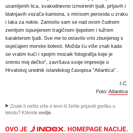
usamljenih lica, svakodnevno izmorenih ljudi, prljavih i
blatnjavih vozača kamiona, s mirisom peroxida u zraku
i laka za nokte. Zamislio sam se nad ovom čudnom
zemljom ispunjenom tragičnom ljepotom i tužnim
karakterom ljudi. Sve me to ostavilo vrlo zbunjenog s
osjećajem morske bolesti. Možda ću više znati kada
se vratim kući i spojim mozaik fotografija koje je
snimio moj dečko", završava svoje impresije o
Hrvatskoj urednik islandskog časopisa "Atlantica" .
I.Ć.
Foto:
Atlantica
Znate li nešto više o temi ili želite prijaviti grešku u
tekstu? Kliknite
ovdje
.