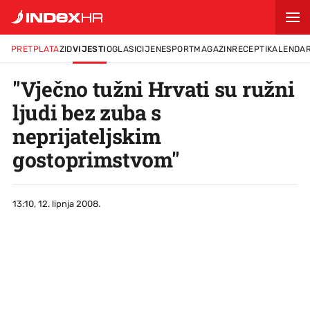
PRETPLATA
ZID
VIJESTI
OGLASI
CIJENE
SPORT
MAGAZIN
RECEPTI
KALENDA
"Vječno tužni Hrvati su ružni
ljudi bez zuba s
neprijateljskim
gostoprimstvom"
13:10, 12. lipnja 2008.