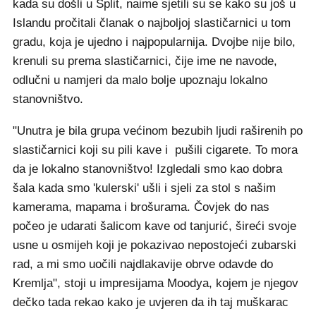
kada su došli u Split, naime sjetili su se kako su još u
Islandu pročitali članak o najboljoj slastičarnici u tom
gradu, koja je ujedno i najpopularnija. Dvojbe nije bilo,
krenuli su prema slastičarnici, čije ime ne navode,
odlučni u namjeri da malo bolje upoznaju lokalno
stanovništvo.
"Unutra je bila grupa većinom bezubih ljudi raširenih po
slastičarnici koji su pili kave i pušili cigarete. To mora
da je lokalno stanovništvo! Izgledali smo kao dobra
šala kada smo 'kulerski' ušli i sjeli za stol s našim
kamerama, mapama i brošurama. Čovjek do nas
počeo je udarati šalicom kave od tanjurić, šireći svoje
usne u osmijeh koji je pokazivao nepostojeći zubarski
rad, a mi smo uočili najdlakavije obrve odavde do
Kremlja", stoji u impresijama Moodya, kojem je njegov
dečko tada rekao kako je uvjeren da ih taj muškarac