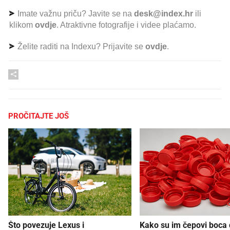
Imate važnu priču? Javite se na
desk@index.hr
ili
klikom
ovdje
. Atraktivne fotografije i videe plaćamo.
Želite raditi na Indexu? Prijavite se
ovdje
.
PROČITAJTE JOŠ
Što povezuje Lexus i
Kako su im čepovi boca d