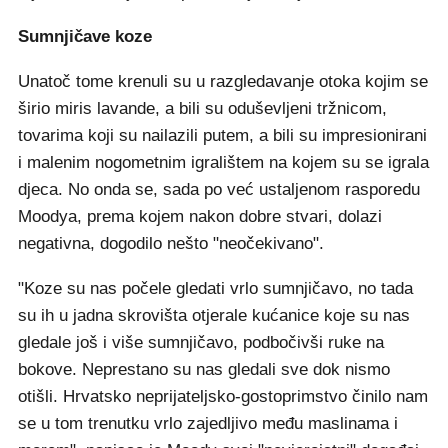
Sumnjičave koze
Unatoč tome krenuli su u razgledavanje otoka kojim se
širio miris lavande, a bili su oduševljeni tržnicom,
tovarima koji su nailazili putem, a bili su impresionirani
i malenim nogometnim igralištem na kojem su se igrala
djeca. No onda se, sada po već ustaljenom rasporedu
Moodya, prema kojem nakon dobre stvari, dolazi
negativna, dogodilo nešto "neočekivano".
"Koze su nas počele gledati vrlo sumnjičavo, no tada
su ih u jadna skrovišta otjerale kućanice koje su nas
gledale još i više sumnjičavo, podbočivši ruke na
bokove. Neprestano su nas gledali sve dok nismo
otišli. Hrvatsko neprijateljsko-gostoprimstvo činilo nam
se u tom trenutku vrlo zajedljivo među maslinama i