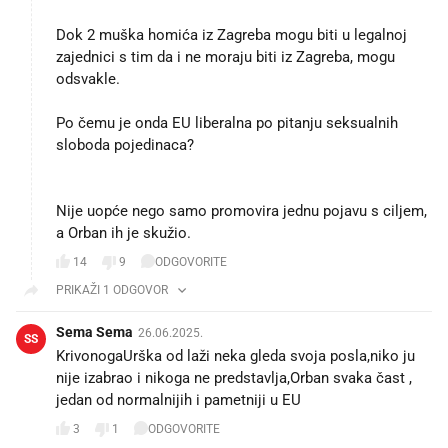
Dok 2 muška homića iz Zagreba mogu biti u legalnoj
zajednici s tim da i ne moraju biti iz Zagreba, mogu
odsvakle.
Po čemu je onda EU liberalna po pitanju seksualnih
sloboda pojedinaca?
Nije uopće nego samo promovira jednu pojavu s ciljem,
a Orban ih je skužio.
14
9
ODGOVORITE
PRIKAŽI 1 ODGOVOR
Sema Sema
26.06.2025.
SS
KrivonogaUrška od laži neka gleda svoja posla,niko ju
nije izabrao i nikoga ne predstavlja,Orban svaka čast ,
jedan od normalnijih i pametniji u EU
3
1
ODGOVORITE