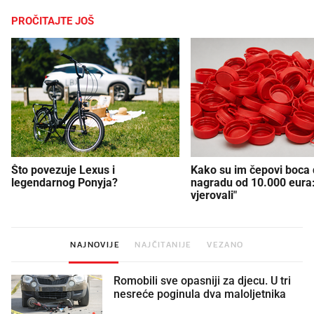
PROČITAJTE JOŠ
Što povezuje Lexus i
Kako su im čepovi boca d
legendarnog Ponyja?
nagradu od 10.000 eura
vjerovali"
NAJNOVIJE
NAJČITANIJE
VEZANO
Romobili sve opasniji za djecu. U tri
nesreće poginula dva maloljetnika