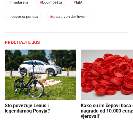
#
mađarska
#
budimpešta
#
lgbt
#
povorka ponosa
#
ursula von der leyen
PROČITAJTE JOŠ
Što povezuje Lexus i
Kako su im čepovi boca d
legendarnog Ponyja?
nagradu od 10.000 eura
vjerovali"