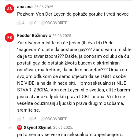
ana ana
26.06.2025.
AA
Pozivam Von Der Leyen da pokaže poruke i vrati novce
4
0
ODGOVORITE
Feodor Božinović
26.06.2025.
FB
Zar stvarno mislite da će jedan (ili dva tri) Pride
"nagovoriti" dijete da postane gay??? Zar stvarno mislite
da je to stvar izbora??? Dakle, ja donosim odluku da ću
postati gay, da ostatak života budem diskriminiran,
osuđivan, maltretiran, da budem nesretan??? Orban sa
svojom odlukom će samo utjecati da se LGBT osobe
NE VIDE, a ne da ih neće biti. Homoseksualnost NIJE
STVAR IZBORA. Von der Leyen nije svetica, ali je barem
jasna stvar oko ljudskih prava LGBT osoba. Vi što se
veselite oduzimanju ljudskih prava drugim osobama,
sramite se.
2
6
ODGOVORITE
Skynet Skynet
26.06.2025.
SS
pa to nema više veze sa seksualnom orijentacijom..