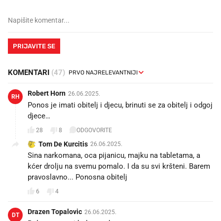
PRIJAVITE SE
KOMENTARI
(47)
Robert Horn
26.06.2025.
RH
Ponos je imati obitelj i djecu, brinuti se za obitelj i odgoj
djece…
28
8
ODGOVORITE
Tom De Kurcitis
26.06.2025.
Sina narkomana, oca pijanicu, majku na tabletama, a
kćer drolju na svemu pomalo. I da su svi kršteni. Barem
pravoslavno... Ponosna obitelj
6
4
Drazen Topalovic
26.06.2025.
DT