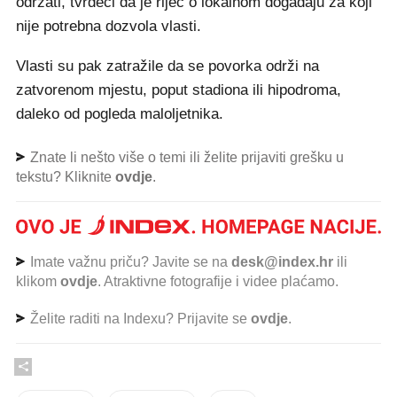
održati, tvrdeći da je riječ o lokalnom događaju za koji
nije potrebna dozvola vlasti.
Vlasti su pak zatražile da se povorka održi na
zatvorenom mjestu, poput stadiona ili hipodroma,
daleko od pogleda maloljetnika.
Znate li nešto više o temi ili želite prijaviti grešku u
tekstu? Kliknite
ovdje
.
Imate važnu priču? Javite se na
desk@index.hr
ili
klikom
ovdje
. Atraktivne fotografije i videe plaćamo.
Želite raditi na Indexu? Prijavite se
ovdje
.