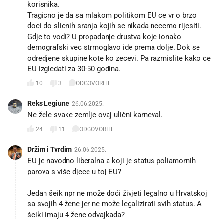
korisnika.
Tragicno je da sa mlakom politikom EU ce vrlo brzo
doci do slicnih sranja kojih se nikada necemo rijesiti.
Gdje to vodi? U propadanje drustva koje ionako
demografski vec strmoglavo ide prema dolje. Dok se
odredjene skupine kote ko zecevi. Pa razmislite kako ce
EU izgledati za 30-50 godina.
10
3
ODGOVORITE
Reks Legiune
26.06.2025.
Ne žele svake zemlje ovaj ulični karneval.
24
11
ODGOVORITE
Držim i Tvrdim
26.06.2025.
EU je navodno liberalna a koji je status poliamornih
parova s više djece u toj EU?
Jedan šeik npr ne može doći živjeti legalno u Hrvatskoj
sa svojih 4 žene jer ne može legalizirati svih status. A
šeiki imaju 4 žene odvajkada?