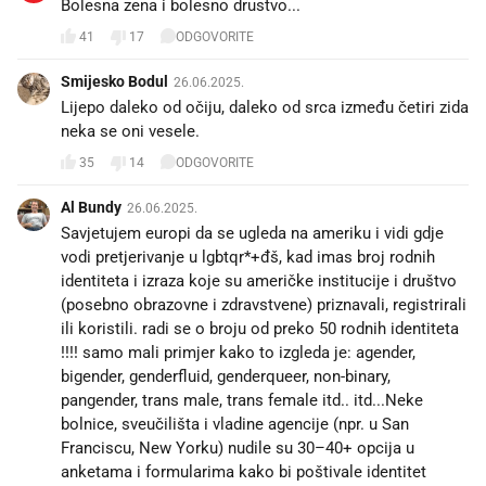
Bolesna zena i bolesno drustvo...
41
17
ODGOVORITE
Smijesko Bodul
26.06.2025.
Lijepo daleko od očiju, daleko od srca između četiri zida
neka se oni vesele.
35
14
ODGOVORITE
Al Bundy
26.06.2025.
Savjetujem europi da se ugleda na ameriku i vidi gdje
vodi pretjerivanje u lgbtqr*+đš, kad imas broj rodnih
identiteta i izraza koje su američke institucije i društvo
(posebno obrazovne i zdravstvene) priznavali, registrirali
ili koristili. radi se o broju od preko 50 rodnih identiteta
!!!! samo mali primjer kako to izgleda je: agender,
bigender, genderfluid, genderqueer, non-binary,
pangender, trans male, trans female itd.. itd...Neke
bolnice, sveučilišta i vladine agencije (npr. u San
Franciscu, New Yorku) nudile su 30–40+ opcija u
anketama i formularima kako bi poštivale identitet