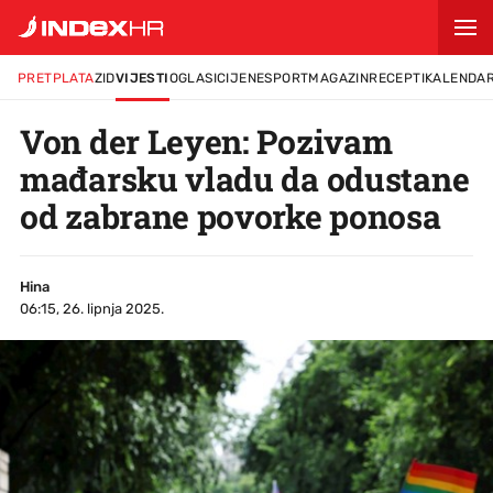
PRETPLATA
ZID
VIJESTI
OGLASI
CIJENE
SPORT
MAGAZIN
RECEPTI
KALENDA
Von der Leyen: Pozivam
mađarsku vladu da odustane
od zabrane povorke ponosa
Hina
06:15, 26. lipnja 2025.