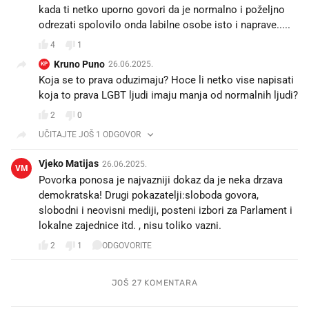
kada ti netko uporno govori da je normalno i poželjno
odrezati spolovilo onda labilne osobe isto i naprave.....
4
1
Kruno Puno
26.06.2025.
KP
Koja se to prava oduzimaju? Hoce li netko vise napisati
koja to prava LGBT ljudi imaju manja od normalnih ljudi?
2
0
UČITAJTE JOŠ 1 ODGOVOR
Vjeko Matijas
26.06.2025.
VM
Povorka ponosa je najvazniji dokaz da je neka drzava
demokratska! Drugi pokazatelji:sloboda govora,
slobodni i neovisni mediji, posteni izbori za Parlament i
lokalne zajednice itd. , nisu toliko vazni.
2
1
ODGOVORITE
JOŠ 27 KOMENTARA