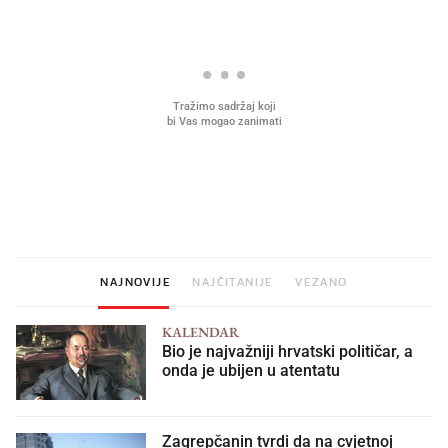
Što povezuje Lexus i
Kako su im čepovi boca d
legendarnog Ponyja?
nagradu od 10.000 eura
vjerovali"
NAJNOVIJE
NAJČITANIJE
VEZANO
KALENDAR
Bio je najvažniji hrvatski političar, a
onda je ubijen u atentatu
Zagrepčanin tvrdi da na cvjetnoj