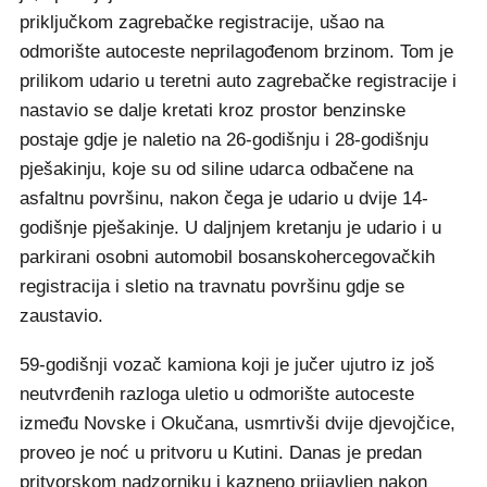
priključkom zagrebačke registracije, ušao na
odmorište autoceste neprilagođenom brzinom. Tom je
prilikom udario u teretni auto zagrebačke registracije i
nastavio se dalje kretati kroz prostor benzinske
postaje gdje je naletio na 26-godišnju i 28-godišnju
pješakinju, koje su od siline udarca odbačene na
asfaltnu površinu, nakon čega je udario u dvije 14-
godišnje pješakinje. U daljnjem kretanju je udario i u
parkirani osobni automobil bosanskohercegovačkih
registracija i sletio na travnatu površinu gdje se
zaustavio.
59-godišnji vozač kamiona koji je jučer ujutro iz još
neutvrđenih razloga uletio u odmorište autoceste
između Novske i Okučana, usmrtivši dvije djevojčice,
proveo je noć u pritvoru u Kutini. Danas je predan
pritvorskom nadzorniku i kazneno prijavljen nakon