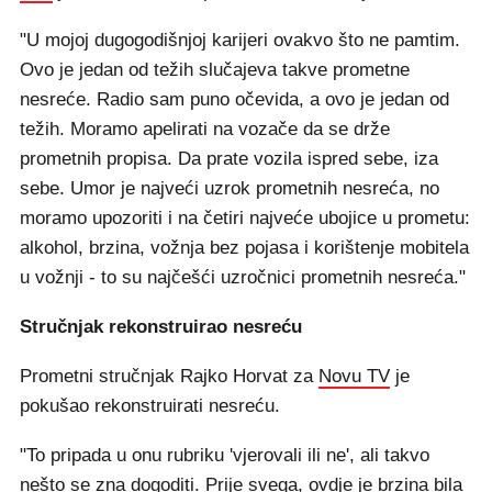
"U mojoj dugogodišnjoj karijeri ovakvo što ne pamtim.
Ovo je jedan od težih slučajeva takve prometne
nesreće. Radio sam puno očevida, a ovo je jedan od
težih. Moramo apelirati na vozače da se drže
prometnih propisa. Da prate vozila ispred sebe, iza
sebe. Umor je najveći uzrok prometnih nesreća, no
moramo upozoriti i na četiri najveće ubojice u prometu:
alkohol, brzina, vožnja bez pojasa i korištenje mobitela
u vožnji - to su najčešći uzročnici prometnih nesreća."
Stručnjak rekonstruirao nesreću
Prometni stručnjak Rajko Horvat za
Novu TV
je
pokušao rekonstruirati nesreću.
"To pripada u onu rubriku 'vjerovali ili ne', ali takvo
nešto se zna dogoditi. Prije svega, ovdje je brzina bila