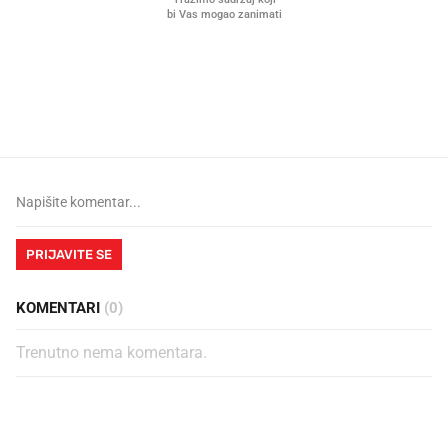
Što povezuje Lexus i
Kako su im čepovi boca d
legendarnog Ponyja?
nagradu od 10.000 eura
vjerovali"
PRIJAVITE SE
KOMENTARI
(0)
Trenutno nema komentara.
PROČITAJTE JOŠ