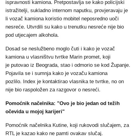
ispravnosti kamiona. Pretpostavlja se kako policijski
istražitelji, sukladno internom naputku, provjeravaju je
li vozač kamiona koristio mobitel neposredno uoči
nesreće. Utvrdili su kako u trenutku nesreće nije bio
pod utjecajem alkohola.
Dosad se neslužbeno moglo čuti i kako je vozač
kamiona u vlasništvu tvrtke Marin promet, koji
je putovao iz Beograda, stao i odmorio se kod Županje.
Pojavila se i sumnja kako je vozaču kamiona
pozlilo. Index je kontaktirao vlasnika te tvrtke, no on
nije bio raspoložen za razgovor o nesreći.
Pomoćnik načelnika: "Ovo je bio jedan od težih
očevida u mojoj karijeri"
Pomoćnik načelnika Kutine, koji rukovodi slučajem, za
RTL
je kazao kako ne pamti ovakav slučaj.