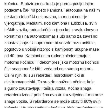
kočnice. S obzirom na to da je prema posljednjim
podacima čak 48 posto kamiona i autobusa na našim
cestama tehnički neispravno, ta mogućnost je
vjerojatnija. Međutim, kod kamiona i autobusa, svih
teških vozila, radna kočnica (ona koju svakodnevno
koristimo i na automobilima) služi samo za završno
zaustavljanje. U suprotnom bi se vrlo brzo uništile,
pogotovo u vožnji nizbrdo s kamionom ukupne mase
od 40 tona. Kamioni osim radne kočnice imaju i
motornu kočnicu ili dekompresijsku motornu kočnicu
čija snaga može biti i veća od one samog motora.
Osim njih, tu su i retarderi, hidrodinamički ili
elektromagnetski. To su vrlo snažne kočnice, koje
sigurno zaustavljaju i teška vozila. Kočna snaga
retardera iznosi približno dvostruku vrijednost motorne
snage vozila. S retarderom se može obaviti 80% svih
kočenja, i to bez trošenja kočnica. Neki profesionalci s