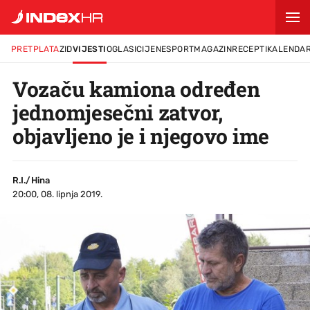
PRETPLATA
ZID
VIJESTI
OGLASI
CIJENE
SPORT
MAGAZIN
RECEPTI
KALENDA
Vozaču kamiona određen
jednomjesečni zatvor,
objavljeno je i njegovo ime
R.I./Hina
20:00, 08. lipnja 2019.