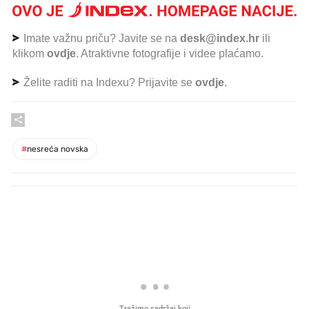
Imate važnu priču? Javite se na
desk@index.hr
ili
klikom
ovdje
. Atraktivne fotografije i videe plaćamo.
Želite raditi na Indexu? Prijavite se
ovdje
.
#
nesreća novska
PROČITAJTE JOŠ