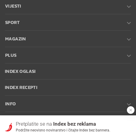
VIJESTI
SPORT
MAGAZIN
PLUS
INDEX OGLASI
INDEX RECEPTI
INFO
Oglašavanje
Zaposli se na Indexu
Kontakt
Impressum
Uvjeti
Pretplatite se na
Index bez reklama
korištenja
Postavke kolačića
Podržite neovisno novinarstvo i čitajte Index bez bannera.