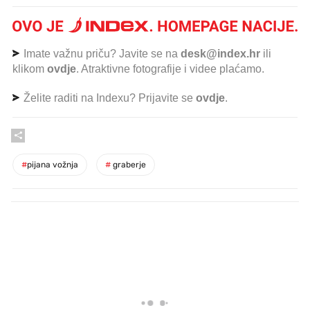
Imate važnu priču? Javite se na
desk@index.hr
ili
klikom
ovdje
. Atraktivne fotografije i videe plaćamo.
Želite raditi na Indexu? Prijavite se
ovdje
.
#
pijana vožnja
#
graberje
PROČITAJTE JOŠ