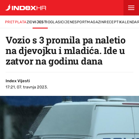
PRETPLATA
ZID
VIJESTI
OGLASI
CIJENE
SPORT
MAGAZIN
RECEPTI
KALENDA
Vozio s 3 promila pa naletio
na djevojku i mladića. Ide u
zatvor na godinu dana
Index Vijesti
17:21, 07. travnja 2023.