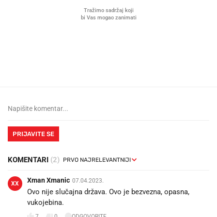
Mjesecima planiramo novu
Što povezuje Lexus i
kuhinju, a jednu važnu odluku
legendarnog Ponyja?
donesemo u samo deset minuta
PRIJAVITE SE
KOMENTARI
(2)
Xman Xmanic
07.04.2023.
XX
Ovo nije slučajna država. Ovo je bezvezna, opasna,
vukojebina.
7
0
ODGOVORITE