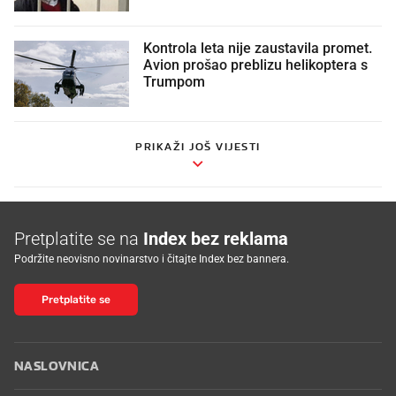
Kontrola leta nije zaustavila promet.
Avion prošao preblizu helikoptera s
Trumpom
PRIKAŽI JOŠ VIJESTI
Pretplatite se na
Index bez reklama
Podržite neovisno novinarstvo i čitajte Index bez bannera.
Pretplatite se
NASLOVNICA