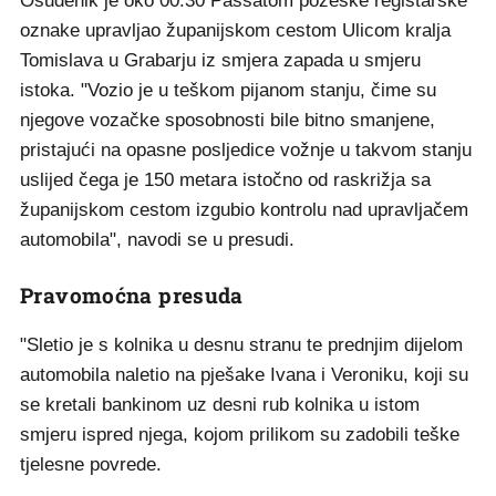
Osuđenik je oko 00:30 Passatom požeške registarske
oznake upravljao županijskom cestom Ulicom kralja
Tomislava u Grabarju iz smjera zapada u smjeru
istoka. "Vozio je u teškom pijanom stanju, čime su
njegove vozačke sposobnosti bile bitno smanjene,
pristajući na opasne posljedice vožnje u takvom stanju
uslijed čega je 150 metara istočno od raskrižja sa
županijskom cestom izgubio kontrolu nad upravljačem
automobila", navodi se u presudi.
Pravomoćna presuda
"Sletio je s kolnika u desnu stranu te prednjim dijelom
automobila naletio na pješake Ivana i Veroniku, koji su
se kretali bankinom uz desni rub kolnika u istom
smjeru ispred njega, kojom prilikom su zadobili teške
tjelesne povrede.