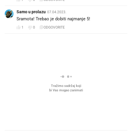
Samo u prolazu
07.04.2023.
Sramota! Trebao je dobiti najmanje 5!
1
0
ODGOVORITE
PROČITAJTE JOŠ
Mjesecima planiramo novu
Što povezuje Lexus i
kuhinju, a jednu važnu odluku
legendarnog Ponyja?
donesemo u samo deset minuta