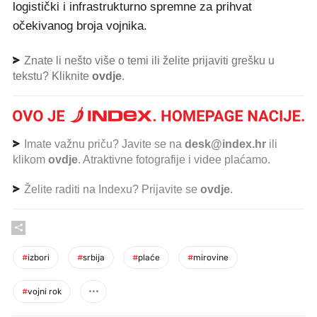
logistički i infrastrukturno spremne za prihvat
očekivanog broja vojnika.
Znate li nešto više o temi ili želite prijaviti grešku u
tekstu? Kliknite
ovdje
.
Imate važnu priču? Javite se na
desk@index.hr
ili
klikom
ovdje
. Atraktivne fotografije i videe plaćamo.
Želite raditi na Indexu? Prijavite se
ovdje
.
#
izbori
#
srbija
#
plaće
#
mirovine
#
vojni rok