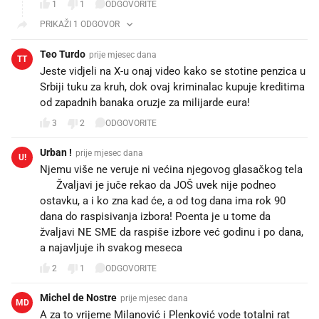
1
1
ODGOVORITE
PRIKAŽI 1 ODGOVOR
Teo Turdo
prije mjesec dana
TT
Jeste vidjeli na X-u onaj video kako se stotine penzica u
Srbiji tuku za kruh, dok ovaj kriminalac kupuje kreditima
od zapadnih banaka oruzje za milijarde eura!
3
2
ODGOVORITE
Urban !
prije mjesec dana
U!
Njemu više ne veruje ni većina njegovog glasačkog tela
😁 Žvaljavi je juče rekao da JOŠ uvek nije podneo
ostavku, a i ko zna kad će, a od tog dana ima rok 90
dana do raspisivanja izbora! Poenta je u tome da
žvaljavi NE SME da raspiše izbore već godinu i po dana,
a najavljuje ih svakog meseca 😁
2
1
ODGOVORITE
Michel de Nostre
prije mjesec dana
MD
A za to vrijeme Milanović i Plenković vode totalni rat