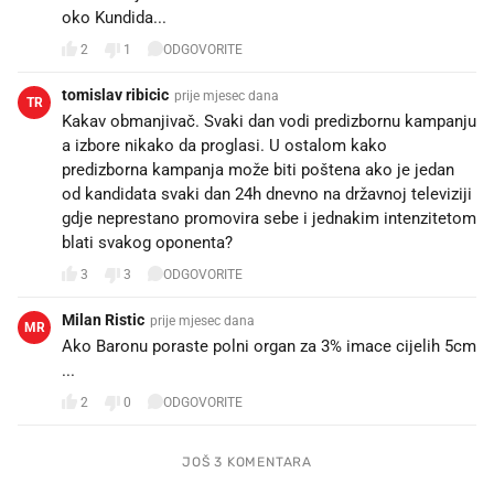
oko Kundida... 🥶
2
1
ODGOVORITE
tomislav ribicic
prije mjesec dana
TR
Kakav obmanjivač. Svaki dan vodi predizbornu kampanju
a izbore nikako da proglasi. U ostalom kako
predizborna kampanja može biti poštena ako je jedan
od kandidata svaki dan 24h dnevno na državnoj televiziji
gdje neprestano promovira sebe i jednakim intenzitetom
blati svakog oponenta?
3
3
ODGOVORITE
Milan Ristic
prije mjesec dana
MR
Ako Baronu poraste polni organ za 3% imace cijelih 5cm
...
2
0
ODGOVORITE
JOŠ 3 KOMENTARA