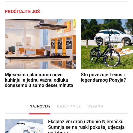
PROČITAJTE JOŠ
Mjesecima planiramo novu
Što povezuje Lexus i
kuhinju, a jednu važnu odluku
legendarnog Ponyja?
donesemo u samo deset minuta
NAJNOVIJE
NAJČITANIJE
VEZANO
Eksplozivni dron uzbunio Njemačku.
Sumnja se na ruski pokušaj utjecaja
na izbore