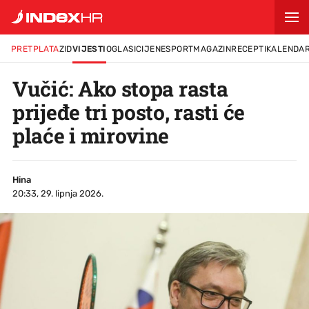
PRETPLATA
ZID
VIJESTI
OGLASI
CIJENE
SPORT
MAGAZIN
RECEPTI
KALENDA
Vučić: Ako stopa rasta
prijeđe tri posto, rasti će
plaće i mirovine
Hina
20:33, 29. lipnja 2026.