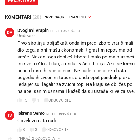
PRIJAVITE SE
KOMENTARI
(20)
Dvoglavi Arapin
prije mjesec dana
DA
Uređivano
Prvo sirotinju opljačkaš, onda im pred izbore vratiš mali
dio toga, a oni mašu ekonomski tigrastim repovima od
sreće. Nakon toga dobiješ izbore i malo po malo uzmeš
im sve to što si dao, a onda i više od toga. Ako se krenu
bunit dobro ih ispendrečiš. Ne bude li pendrek dosta
pogodiš ih zvučnim topom, a onda opet pendrek preko
leđa jer su "lagali" za zvučni top. Na kraju se obližeš po
nalabelisanim usnama i kažeš da su ustaše krive za sve.
15
1
ODGOVORITE
Iskreno Samo
prije mjesec dana
IS
Čovek zna šta radi...👌
3
3
ODGOVORITE
PRIKAŽI 2 ODGOVORA