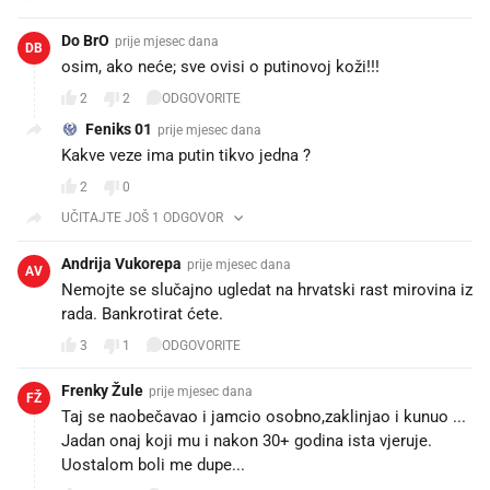
Do BrO
prije mjesec dana
DB
osim, ako neće; sve ovisi o putinovoj koži!!!
2
2
ODGOVORITE
Feniks 01
prije mjesec dana
Kakve veze ima putin tikvo jedna ?
2
0
UČITAJTE JOŠ 1 ODGOVOR
Andrija Vukorepa
prije mjesec dana
AV
Nemojte se slučajno ugledat na hrvatski rast mirovina iz
rada. Bankrotirat ćete.
3
1
ODGOVORITE
Frenky Žule
prije mjesec dana
FŽ
Taj se naobečavao i jamcio osobno,zaklinjao i kunuo ...
Jadan onaj koji mu i nakon 30+ godina ista vjeruje.
Uostalom boli me dupe...