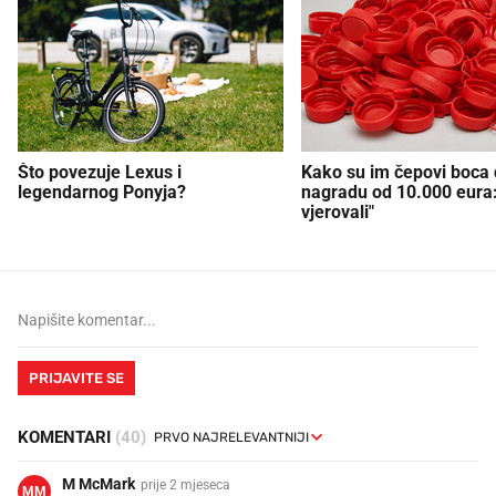
Što povezuje Lexus i
Kako su im čepovi boca d
legendarnog Ponyja?
nagradu od 10.000 eura
vjerovali"
PRIJAVITE SE
KOMENTARI
(40)
M McMark
prije 2 mjeseca
MM