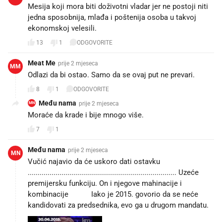
Mesija koji mora biti doživotni vladar jer ne postoji niti
jedna sposobnija, mlađa i poštenija osoba u takvoj
ekonomskoj velesili.
13
1
ODGOVORITE
Meat Me
prije 2 mjeseca
MM
Odlazi da bi ostao. Samo da se ovaj put ne prevari.
8
1
ODGOVORITE
Među nama
prije 2 mjeseca
MN
Moraće da krade i bije mnogo više.
7
1
Među nama
prije 2 mjeseca
MN
Vučić najavio da će uskoro dati ostavku
........................................................................... Uzeće
premijersku funkciju. On i njegove mahinacije i
kombinacije 😠😠 Iako je 2015. govorio da se neće
kandidovati za predsednika, evo ga u drugom mandatu.