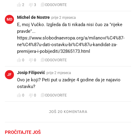
2
3
ODGOVORITE
Michel de Nostre
prije 2 mjeseca
MD
E, moj Vučko. Izgleda da ti nikada nisi čuo za "rijeke
pravde"...
https://www.slobodnaevropa.org/a/milanovi%C4%87-
ne%C4%87u-dati-ostavku-bi%C4%87u-kandidat-za-
premijera-i-pobijediti/32865173.html
0
0
ODGOVORITE
Josip Filipović
prije 2 mjeseca
JF
Ovo je koji? Peti put u zadnje 4 godine da je najavio
ostavku?
0
0
ODGOVORITE
JOŠ 20 KOMENTARA
PROČITAJTE JOŠ