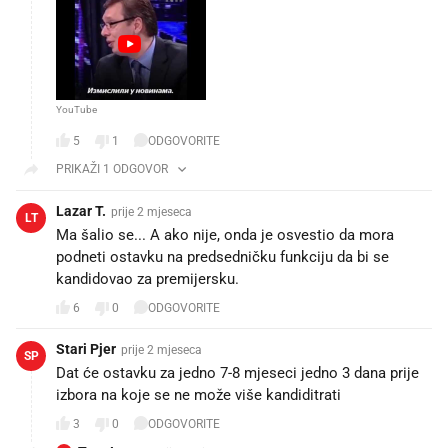
YouTube
5
1
ODGOVORITE
PRIKAŽI 1 ODGOVOR
Lazar T.
prije 2 mjeseca
LT
Ma šalio se... A ako nije, onda je osvestio da mora
podneti ostavku na predsedničku funkciju da bi se
kandidovao za premijersku.
6
0
ODGOVORITE
Stari Pjer
prije 2 mjeseca
SP
Dat će ostavku za jedno 7-8 mjeseci jedno 3 dana prije
izbora na koje se ne može više kandiditrati
3
0
ODGOVORITE