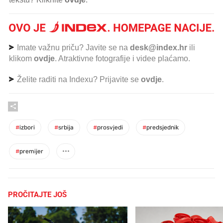
Imate važnu priču? Javite se na
desk@index.hr
ili
klikom
ovdje
. Atraktivne fotografije i videe plaćamo.
Želite raditi na Indexu? Prijavite se
ovdje
.
#
izbori
#
srbija
#
prosvjedi
#
predsjednik
#
premijer
PROČITAJTE JOŠ