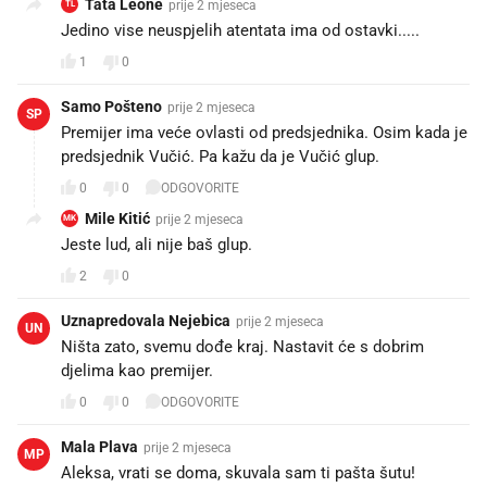
Tata Leone
prije 2 mjeseca
TL
Jedino vise neuspjelih atentata ima od ostavki.....
1
0
Samo Pošteno
prije 2 mjeseca
SP
Premijer ima veće ovlasti od predsjednika. Osim kada je
predsjednik Vučić. Pa kažu da je Vučić glup.
0
0
ODGOVORITE
Mile Kitić
prije 2 mjeseca
MK
Jeste lud, ali nije baš glup.
2
0
Uznapredovala Nejebica
prije 2 mjeseca
UN
Ništa zato, svemu dođe kraj. Nastavit će s dobrim
djelima kao premijer.
0
0
ODGOVORITE
Mala Plava
prije 2 mjeseca
MP
Aleksa, vrati se doma, skuvala sam ti pašta šutu!