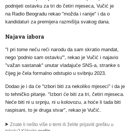
podnijeti ostavku za tri do četiri mjeseca, Vučić je
na Radio Beogradu rekao "možda i ranije" i da o
kandidaturi za premijera razmišlja svakog dana.
Najava izbora
"I pri tome neću reći narodu da sam skratio mandat,
nego 'podnio sam ostavku'", rekao je Vučić i najavio
"važan sastanak" unutar vladajuće SNS-a, stranke s
čijeg je čela formalno odstupio u svibnju 2023.
Dodao je i da će "izbori biti za nekoliko mjeseci" i da je
to tehničko pitanje. "Izbori će biti za tri, četiri mjeseca.
Neće biti ni u srpnju, ni u kolovozu, a hoće li tada biti
raspisani, to je druga stvar", rekao je Vučić.
Znate li nešto više o temi ili želite prijaviti grešku u
tekstu? Kliknite
ovdje
.