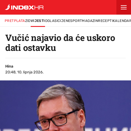
PRETPLATA
ZID
VIJESTI
OGLASI
CIJENE
SPORT
MAGAZIN
RECEPTI
KALENDA
Vučić najavio da će uskoro
dati ostavku
Hina
20:48, 10. lipnja 2026.