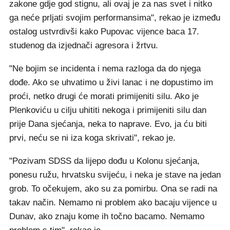
zakone gdje god stignu, ali ovaj je za nas svet i nitko
ga neće prljati svojim performansima", rekao je između
ostalog ustvrdivši kako Pupovac vijence baca 17.
studenog da izjednači agresora i žrtvu.
"Ne bojim se incidenta i nema razloga da do njega
dođe. Ako se uhvatimo u živi lanac i ne dopustimo im
proći, netko drugi će morati primijeniti silu. Ako je
Plenkoviću u cilju uhititi nekoga i primijeniti silu dan
prije Dana sjećanja, neka to naprave. Evo, ja ću biti
prvi, neću se ni iza koga skrivati", rekao je.
"Pozivam SDSS da lijepo dođu u Kolonu sjećanja,
ponesu ružu, hrvatsku svijeću, i neka je stave na jedan
grob. To očekujem, ako su za pomirbu. Ona se radi na
takav način. Nemamo ni problem ako bacaju vijence u
Dunav, ako znaju kome ih točno bacamo. Nemamo