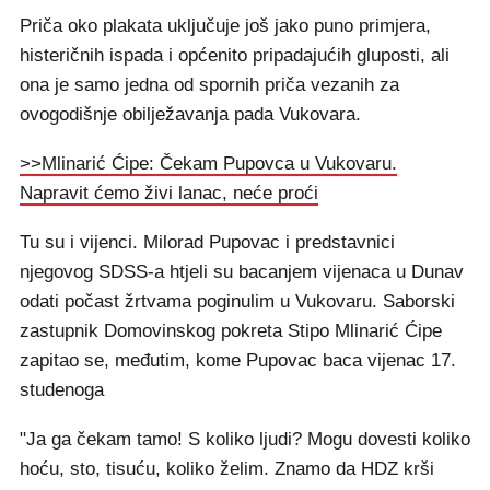
Priča oko plakata uključuje još jako puno primjera,
histeričnih ispada i općenito pripadajućih gluposti, ali
ona je samo jedna od spornih priča vezanih za
ovogodišnje obilježavanja pada Vukovara.
>>Mlinarić Ćipe: Čekam Pupovca u Vukovaru.
Napravit ćemo živi lanac, neće proći
Tu su i vijenci. Milorad Pupovac i predstavnici
njegovog SDSS-a htjeli su bacanjem vijenaca u Dunav
odati počast žrtvama poginulim u Vukovaru. Saborski
zastupnik Domovinskog pokreta Stipo Mlinarić Ćipe
zapitao se, međutim, kome Pupovac baca vijenac 17.
studenoga
"Ja ga čekam tamo! S koliko ljudi? Mogu dovesti koliko
hoću, sto, tisuću, koliko želim. Znamo da HDZ krši