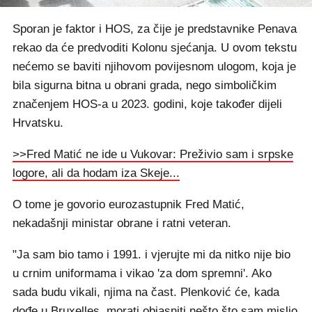
Sporan je faktor i HOS, za čije je predstavnike Penava
rekao da će predvoditi Kolonu sjećanja. U ovom tekstu
nećemo se baviti njihovom povijesnom ulogom, koja je
bila sigurna bitna u obrani grada, nego simboličkim
značenjem HOS-a u 2023. godini, koje također dijeli
Hrvatsku.
>>Fred Matić ne ide u Vukovar: Preživio sam i srpske
logore, ali da hodam iza Skeje...
O tome je govorio eurozastupnik Fred Matić,
nekadašnji ministar obrane i ratni veteran.
"Ja sam bio tamo i 1991. i vjerujte mi da nitko nije bio
u crnim uniformama i vikao 'za dom spremni'. Ako
sada budu vikali, njima na čast. Plenković će, kada
dođe u Bruxelles, morati objasniti nešto što sam mislio