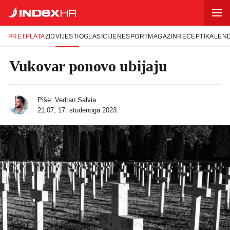
PRETPLATA
ZID
VIJESTI
OGLASI
CIJENE
SPORT
MAGAZIN
RECEPTI
KALEN
Vukovar ponovo ubijaju
Piše:
Vedran Salvia
21:07, 17. studenoga 2023.