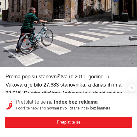
Prema popisu stanovništva iz 2011. godine, u
Vukovaru je bilo 27.683 stanovnika, a danas ih ima
23.915. Drugim riječima, Vukovar je u deset godina
napustio skoro svaki sedmi čovjek.
Pretplatite se na
Index bez reklama
Podržite neovisno novinarstvo i čitajte Index bez bannera.
"Vlasti, pogotovo one desnog predznaka, povodile su
Pretplatite se
se tim da će biti dobro ako upucaju silni novac te tako
ekonomsku perspektivu učine primamljivijom. Ali