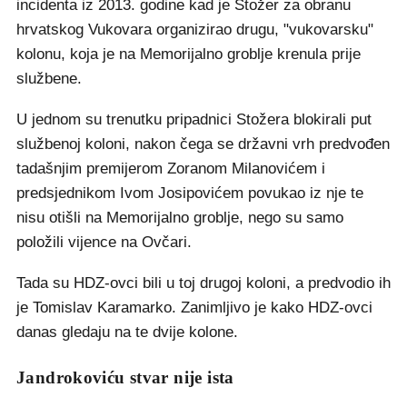
incidenta iz 2013. godine kad je Stožer za obranu
hrvatskog Vukovara organizirao drugu, "vukovarsku"
kolonu, koja je na Memorijalno groblje krenula prije
službene.
U jednom su trenutku pripadnici Stožera blokirali put
službenoj koloni, nakon čega se državni vrh predvođen
tadašnjim premijerom Zoranom Milanovićem i
predsjednikom Ivom Josipovićem povukao iz nje te
nisu otišli na Memorijalno groblje, nego su samo
položili vijence na Ovčari.
Tada su HDZ-ovci bili u toj drugoj koloni, a predvodio ih
je Tomislav Karamarko. Zanimljivo je kako HDZ-ovci
danas gledaju na te dvije kolone.
Jandrokoviću stvar nije ista