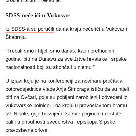
problem s tim", rekao je.
SDSS neće ići u Vukovar
Iz SDSS-a su poručili
da na kraju neće ići u Vukovar i
Škabrnju.
"Trebali smo i htjeli smo danas, kao i prethodnih
godina, biti na Dunavu za sve žrtve hrvatske i srpske
nacionalnosti koji su skončali u njemu."
U izjavi koju je na konferenciji za novinare pročitala
potpredsjednica vlade Anja Šimpraga ističu da su htjeli
biti na Ovčari, gdje su pobijeni zarobljeni i odvedeni iz
vukovarske bolnice, i na kraju u pravoslavnom hramu
sv. Nikole, gdje bi svijeće za sve poginule i nestale
palili u prisutnosti svećenstva i episkopa Srpske
pravoslavne crkve.