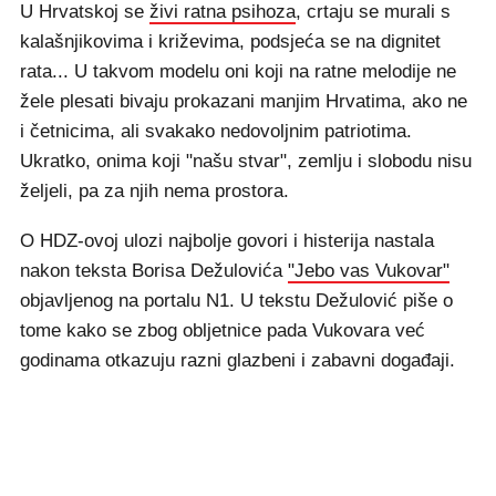
U Hrvatskoj se
živi ratna psihoza
, crtaju se murali s
kalašnjikovima i križevima, podsjeća se na dignitet
rata... U takvom modelu oni koji na ratne melodije ne
žele plesati bivaju prokazani manjim Hrvatima, ako ne
i četnicima, ali svakako nedovoljnim patriotima.
Ukratko, onima koji "našu stvar", zemlju i slobodu nisu
željeli, pa za njih nema prostora.
O HDZ-ovoj ulozi najbolje govori i histerija nastala
nakon teksta Borisa Dežulovića
"Jebo vas Vukovar"
objavljenog na portalu N1. U tekstu Dežulović piše o
tome kako se zbog obljetnice pada Vukovara već
godinama otkazuju razni glazbeni i zabavni događaji.