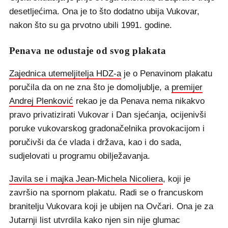
desetljećima. Ona je to što dodatno ubija Vukovar,
nakon što su ga prvotno ubili 1991. godine.
Penava ne odustaje od svog plakata
Zajednica utemeljitelja HDZ-a
je o Penavinom plakatu
poručila da on ne zna što je domoljublje, a
premijer
Andrej Plenković
rekao je da Penava nema nikakvo
pravo privatizirati Vukovar i Dan sjećanja, ocijenivši
poruke vukovarskog gradonačelnika provokacijom i
poručivši da će vlada i država, kao i do sada,
sudjelovati u programu obilježavanja.
Javila se i majka Jean-Michela Nicoliera
, koji je
završio na spornom plakatu. Radi se o francuskom
branitelju Vukovara koji je ubijen na Ovčari. Ona je za
Jutarnji list utvrdila kako njen sin nije glumac