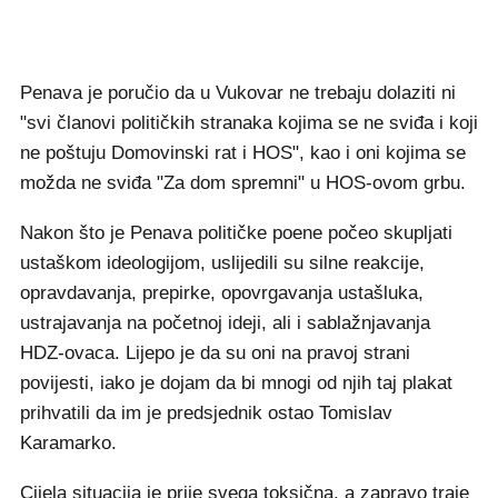
Penava je poručio da u Vukovar ne trebaju dolaziti ni
"svi članovi političkih stranaka kojima se ne sviđa i koji
ne poštuju Domovinski rat i HOS", kao i oni kojima se
možda ne sviđa "Za dom spremni" u HOS-ovom grbu.
Nakon što je Penava političke poene počeo skupljati
ustaškom ideologijom, uslijedili su silne reakcije,
opravdavanja, prepirke, opovrgavanja ustašluka,
ustrajavanja na početnoj ideji, ali i sablažnjavanja
HDZ-ovaca. Lijepo je da su oni na pravoj strani
povijesti, iako je dojam da bi mnogi od njih taj plakat
prihvatili da im je predsjednik ostao Tomislav
Karamarko.
Cijela situacija je prije svega toksična, a zapravo traje