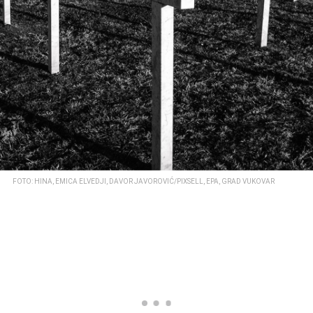
FOTO: HINA, EMICA ELVEDJI, DAVOR JAVOROVIĆ/PIXSELL, EPA, GRAD VUKOVAR