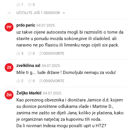
1
0
UČITAJTE JOŠ 1 ODGOVOR
prdo peric
04.07.2025.
PP
uz takve cijene autocesta mogli bi razmisliti o tome da
stavite u ponudu mozda sokove,pive ili sladoled. ali
naravno ne po flasicu ili limenku nego cijeli six pack.
3
0
ODGOVORITE
zvelkilina xxl
04.07.2025.
ZX
Mile ti g…. lude države ! Domoljubi nemaju za vodu!
2
0
ODGOVORITE
Željko Markić
04.07.2025.
ŽM
Kao poreznog obveznika i dioničara Jamice d.d. kojem
su dionice poništene odlukama vlade i Martine D.,
zanima me zašto se dijeli Jana, koliko je plaćena, kako
je organiziran natječaj za kupovinu tih voda.
Da li novinari Indexa mogu posalti upit u HTZ?