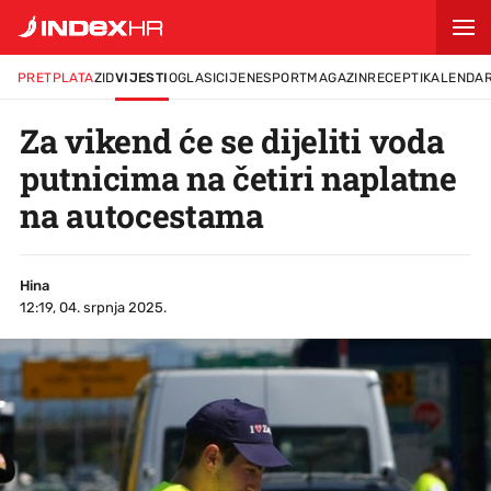
PRETPLATA
ZID
VIJESTI
OGLASI
CIJENE
SPORT
MAGAZIN
RECEPTI
KALENDA
Za vikend će se dijeliti voda
putnicima na četiri naplatne
na autocestama
Hina
12:19, 04. srpnja 2025.