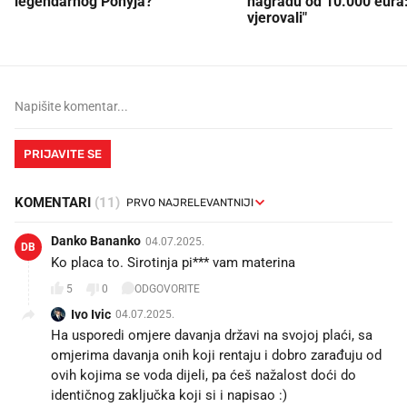
legendarnog Ponyja?
nagradu od 10.000 eura
vjerovali"
PRIJAVITE SE
KOMENTARI
(11)
Danko Bananko
04.07.2025.
DB
Ko placa to. Sirotinja pi*** vam materina
5
0
ODGOVORITE
Ivo Ivic
04.07.2025.
Ha usporedi omjere davanja državi na svojoj plaći, sa
omjerima davanja onih koji rentaju i dobro zarađuju od
ovih kojima se voda dijeli, pa ćeš nažalost doći do
identičnog zaključka koji si i napisao :)