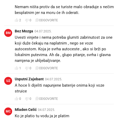
Nemam ništa protiv da se turiste malo obraduje s nečim
besplatnim jer na moru će ih oderati.
2
0
ODGOVORITE
Bez Mozga
04.07.2025.
BM
Uvesti vinjete i nema potreba glumiti zabrinutost za one
koji duže čekaju na naplatnim , nego se voze
autocestom. Koja je svrha autoceste , ako si brži po
lokalnim putevima. Ah da , glupo pitanje, svrha i glavna
namjena je uhljebaljivanje.
1
0
ODGOVORITE
Usputni Zajebant
04.07.2025.
UZ
A hoce li dijeliti napunjene baterije onima koji voze
struice
0
0
ODGOVORITE
Mladen Celić
04.07.2025.
MC
Ko je platio tu vodu ja je platim