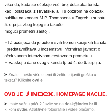
vikenda, kada se očekuje veći broj dolazaka turista,
kao i odlazaka iz Hrvatske, ali i s obzirom na dolazak
publike na koncert M.P. Thompsona u Zagreb u subotu
5. srpnja, zbog kojeg su također
mogući prometni zastoji.
HTZ podsjeća da je putem svih komunikacijskih kanala
i predstavništava u inozemstvu informirao javnost o
očekivanom intenzivnom cestovnom prometu u
Hrvatskoj u dane ovog vikenda tj. od 4. do 6. srpnja.
Znate li nešto više o temi ili želite prijaviti grešku u
tekstu? Kliknite
ovdje
.
Imate važnu priču? Javite se na
desk@index.hr
ili
klikom
ovdje
. Atraktivne fotografije i videe plaćamo.