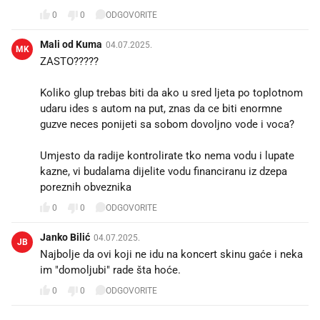
0
0
ODGOVORITE
Mali od Kuma
04.07.2025.
MK
ZASTO?????
Koliko glup trebas biti da ako u sred ljeta po toplotnom
udaru ides s autom na put, znas da ce biti enormne
guzve neces ponijeti sa sobom dovoljno vode i voca?
Umjesto da radije kontrolirate tko nema vodu i lupate
kazne, vi budalama dijelite vodu financiranu iz dzepa
poreznih obveznika
0
0
ODGOVORITE
Janko Bilić
04.07.2025.
JB
Najbolje da ovi koji ne idu na koncert skinu gaće i neka
im "domoljubi" rade šta hoće.
0
0
ODGOVORITE