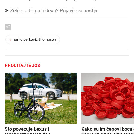
Želite raditi na Indexu? Prijavite se
ovdje
.
#
marko perković thompson
PROČITAJTE JOŠ
Što povezuje Lexus i
Kako su im čepovi boca d