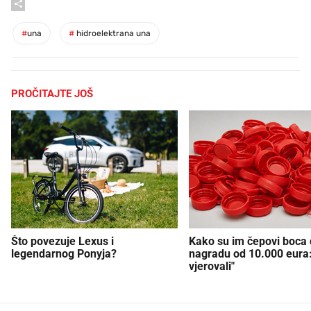
#
una
#
hidroelektrana una
PROČITAJTE JOŠ
Što povezuje Lexus i
Kako su im čepovi boca d
legendarnog Ponyja?
nagradu od 10.000 eura
vjerovali"