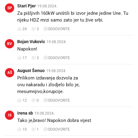
Stari Pjer
19.08.2024.
SP
Za pišljivih 160kW uništili bi izvor jedne jedine Une. Tu
rijeku HDZ mrzi samo zato jer tu žive srbi.
24
3
ODGOVORITE
Bojan Vukovic
19.08.2024.
BV
Napokon!
17
3
ODGOVORITE
August Šenuo
19.08.2024.
AŠ
Prilikom izdavanja dozvola za
ovu nakaradu i zlodjelo bilo je,
mesumnjivo,korupcije.
12
0
ODGOVORITE
irena sb
19.08.2024.
IS
Tako je,bravo! Napokon dobra vijest 💪
10
1
ODGOVORITE