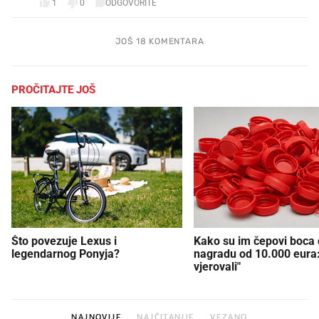
1
0
ODGOVORITE
JOŠ 18 KOMENTARA
PROČITAJTE JOŠ
Što povezuje Lexus i
Kako su im čepovi boca d
legendarnog Ponyja?
nagradu od 10.000 eura
vjerovali"
NAJNOVIJE
NAJČITANIJE
VEZANO