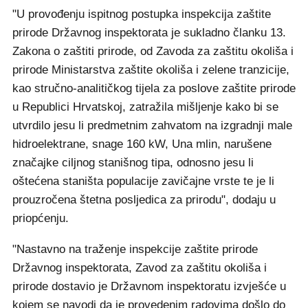
"U provođenju ispitnog postupka inspekcija zaštite
prirode Državnog inspektorata je sukladno članku 13.
Zakona o zaštiti prirode, od Zavoda za zaštitu okoliša i
prirode Ministarstva zaštite okoliša i zelene tranzicije,
kao stručno-analitičkog tijela za poslove zaštite prirode
u Republici Hrvatskoj, zatražila mišljenje kako bi se
utvrdilo jesu li predmetnim zahvatom na izgradnji male
hidroelektrane, snage 160 kW, Una mlin, narušene
značajke ciljnog stanišnog tipa, odnosno jesu li
oštećena staništa populacije zavičajne vrste te je li
prouzročena štetna posljedica za prirodu", dodaju u
priopćenju.
"Nastavno na traženje inspekcije zaštite prirode
Državnog inspektorata, Zavod za zaštitu okoliša i
prirode dostavio je Državnom inspektoratu izvješće u
kojem se navodi da je provedenim radovima došlo do