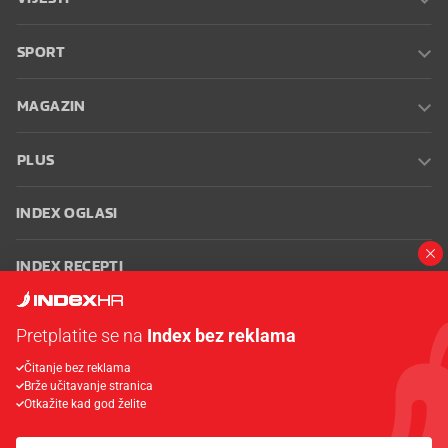
SPORT
MAGAZIN
PLUS
INDEX OGLASI
INDEX RECEPTI
INFO
Pretplatite se na
Index bez reklama
Čitanje bez reklama
Oglašavanje
Zaposli se na Indexu
Kontakt
Impressum
Uvjeti
Brže učitavanje stranica
korištenja
Postavke kolačića
Otkažite kad god želite