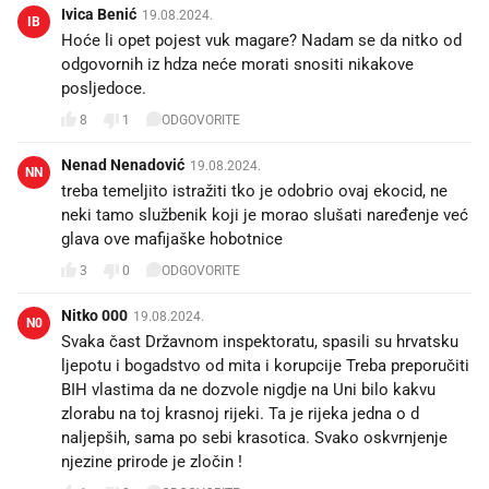
Ivica Benić
19.08.2024.
IB
Hoće li opet pojest vuk magare? Nadam se da nitko od
odgovornih iz hdza neće morati snositi nikakove
posljedoce.
8
1
ODGOVORITE
Nenad Nenadović
19.08.2024.
NN
treba temeljito istražiti tko je odobrio ovaj ekocid, ne
neki tamo službenik koji je morao slušati naređenje već
glava ove mafijaške hobotnice
3
0
ODGOVORITE
Nitko 000
19.08.2024.
N0
Svaka čast Državnom inspektoratu, spasili su hrvatsku
ljepotu i bogadstvo od mita i korupcije Treba preporučiti
BIH vlastima da ne dozvole nigdje na Uni bilo kakvu
zlorabu na toj krasnoj rijeki. Ta je rijeka jedna o d
naljepših, sama po sebi krasotica. Svako oskvrnjenje
njezine prirode je zločin !