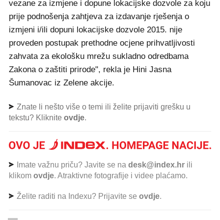
vezane za izmjene i dopune lokacijske dozvole za koju
prije podnošenja zahtjeva za izdavanje rješenja o
izmjeni i/ili dopuni lokacijske dozvole 2015. nije
proveden postupak prethodne ocjene prihvatljivosti
zahvata za ekološku mrežu sukladno odredbama
Zakona o zaštiti prirode", rekla je Hini Jasna
Šumanovac iz Zelene akcije.
Znate li nešto više o temi ili želite prijaviti grešku u
tekstu? Kliknite
ovdje
.
Imate važnu priču? Javite se na
desk@index.hr
ili
klikom
ovdje
. Atraktivne fotografije i videe plaćamo.
Želite raditi na Indexu? Prijavite se
ovdje
.