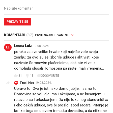
PRIJAVITE SE
KOMENTARI
(37)
Leona Luiz
19.08.2024.
LL
poruka za sve velike hrvate koji najviše vole svoju
zemlju: za ovo su se izborile udruge i aktivisti koje
nazivate Sorosevim plaćenicima, dok ste vi veliki
domoljubi slušali Tompsona pa niste imali vremena...
81
13
ODGOVORITE
Troti Net
19.08.2024.
TN
Upravo to! Ovo je istinsko domoljublje, i samo to.
Domovina se voli djelima i akcijama, a ne busanjem u
rutava prsa i arlaukanjem! Da nije lokalnog stanovništva
i ekoloških udruga, sve bi prošlo ispod radara. Pitanje je
koliko toga se u ovom trenutku devastira, a da nitko ne