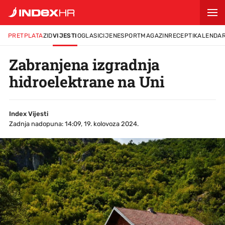
PRETPLATA
ZID
VIJESTI
OGLASI
CIJENE
SPORT
MAGAZIN
RECEPTI
KALENDA
Zabranjena izgradnja
hidroelektrane na Uni
Index Vijesti
Zadnja nadopuna: 14:09, 19. kolovoza 2024.