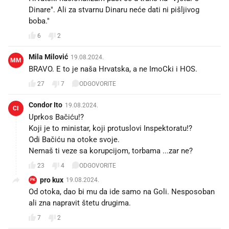
Dinare". Ali za stvarnu Dinaru neće dati ni pišljivog
boba."
6
2
Mila Milović
19.08.2024.
MM
BRAVO. E to je naša Hrvatska, a ne ImoCki i HOS.
27
7
ODGOVORITE
Condor Ito
19.08.2024.
CI
Uprkos Bačiću!?
Koji je to ministar, koji protuslovi Inspektoratu!?
Odi Bačiću na otoke svoje.
Nemaš ti veze sa korupcijom, torbama ...zar ne?
23
4
ODGOVORITE
pro kux
19.08.2024.
PK
Od otoka, dao bi mu da ide samo na Goli. Nesposoban
ali zna napravit štetu drugima.
7
2