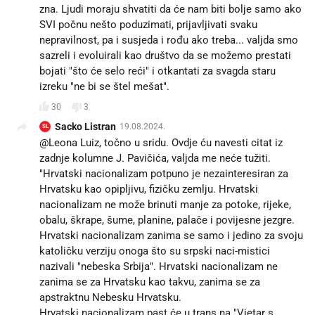
zna. Ljudi moraju shvatiti da će nam biti bolje samo ako
SVI počnu nešto poduzimati, prijavljivati svaku
nepravilnost, pa i susjeda i rođu ako treba... valjda smo
sazreli i evoluirali kao društvo da se možemo prestati
bojati "što će selo reći" i otkantati za svagda staru
izreku "ne bi se štel mešat".
30
3
Sacko Listran
19.08.2024.
SL
@Leona Luiz, točno u sridu. Ovdje ću navesti citat iz
zadnje kolumne J. Pavičića, valjda me neće tužiti.
"Hrvatski nacionalizam potpuno je nezainteresiran za
Hrvatsku kao opipljivu, fizičku zemlju. Hrvatski
nacionalizam ne može brinuti manje za potoke, rijeke,
obalu, škrape, šume, planine, palače i povijesne jezgre.
Hrvatski nacionalizam zanima se samo i jedino za svoju
katoličku verziju onoga što su srpski naci-mistici
nazivali "nebeska Srbija". Hrvatski nacionalizam ne
zanima se za Hrvatsku kao takvu, zanima se za
apstraktnu Nebesku Hrvatsku.
Hrvatski nacionalizam past će u trans na "Vjetar s