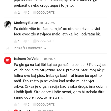
prebacit u neku drugu župu i to je to.
2
0
ODGOVORITE
Modesty Blaise
30.04.2025.
Pa dokle više to "žao nam je" od strane crkve...a vidi
facu ovog zlostavljača maloljetnika, koji odvratni lik.
1
0
ODGOVORITE
PRIKAŽI 1 ODGOVOR
Istinom Do Vola
30.04.2025.
ID
Pa gle ga na kaj liči kaj su ga našli u pelnici ? Pa ovaj se
valjda prvi puta otrijeznio sad u pritvoru. Stari moj ak je
istina ovo kaj pišu, treba ga kastrirat inače bu opet to
radil. Eto zašto ja ne volim kad netko miješa vjeru i
crkvu. Crkva je organizacija kao svaka druga, ima dobrih
i loših ljudi. Šire dobre i loše stvari, vjera bi trebala širiti
samo dobre i pozitivne stvari.
1
0
ODGOVORITE