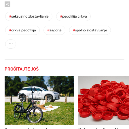
#
seksualno zlostavljanje
#
pedofilija crkva
#
crkva pedofilija
#
zagorje
#
spolno zlostavljanje
PROČITAJTE JOŠ