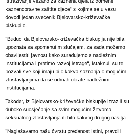
istraživanje vezano za kaznena djela iz domene
kaznenopravne zaštite djece“ s kojima se u vezu
dovodi jedan svećenik Bjelovarsko-križevačke
biskupije.
"Budući da Bjelovarsko-križevačka biskupija nije bila
upoznata sa spomenutim slučajem, za sada možemo
obavijestiti javnost kako surađujemo s nadležnim
institucijama i pratimo razvoj istrage", istaknuli su te
pozvali sve koji imaju bilo kakva saznanja o mogućim
zlostavljanjima da se odmah obrate nadležnim
institucijama.
Također, iz Bjelovarsko-križevačke biskupije izrazili su
duboko suosjećanje sa svim mogućim žrtvama
seksualnog zlostavljanja ili bilo kakvog drugog nasilja.
"Naglašavamo našu čvrstu predanost istini, pravdi i