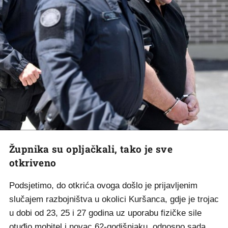
Župnika su opljačkali, tako je sve
otkriveno
Podsjetimo, do otkrića ovoga došlo je prijavljenim
slučajem razbojništva u okolici Kuršanca, gdje je trojac
u dobi od 23, 25 i 27 godina uz uporabu fizičke sile
otuđio mobitel i novac 62-godišnjaku, odnosno sada