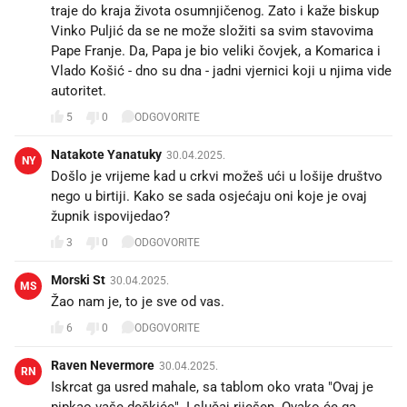
traje do kraja života osumnjičenog. Zato i kaže biskup
Vinko Puljić da se ne može složiti sa svim stavovima
Pape Franje. Da, Papa je bio veliki čovjek, a Komarica i
Vlado Košić - dno su dna - jadni vjernici koji u njima vide
autoritet.
5
0
ODGOVORITE
Natakote Yanatuky
30.04.2025.
NY
Došlo je vrijeme kad u crkvi možeš ući u lošije društvo
nego u birtiji. Kako se sada osjećaju oni koje je ovaj
župnik ispovijedao?
3
0
ODGOVORITE
Morski St
30.04.2025.
MS
Žao nam je, to je sve od vas.
6
0
ODGOVORITE
Raven Nevermore
30.04.2025.
RN
Iskrcat ga usred mahale, sa tablom oko vrata "Ovaj je
pipkao vaše dečkiće". I slučaj riješen. Ovako će ga