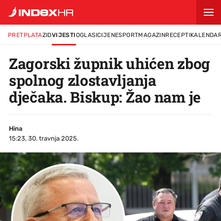
PRETPLATA
ZID
VIJESTI
OGLASI
CIJENE
SPORT
MAGAZIN
RECEPTI
KALENDA
Zagorski župnik uhićen zbog
spolnog zlostavljanja
dječaka. Biskup: Žao nam je
Hina
15:23, 30. travnja 2025.