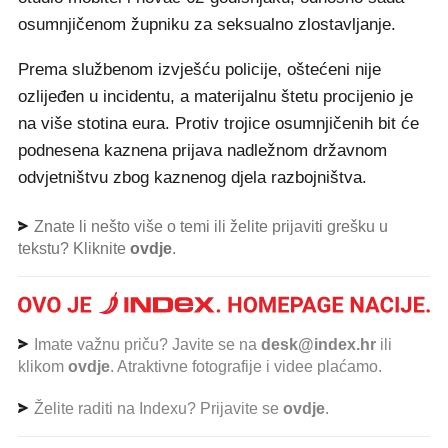
osumnjičenom župniku za seksualno zlostavljanje.
Prema službenom izvješću policije, oštećeni nije
ozlijeđen u incidentu, a materijalnu štetu procijenio je
na više stotina eura. Protiv trojice osumnjičenih bit će
podnesena kaznena prijava nadležnom državnom
odvjetništvu zbog kaznenog djela razbojništva.
Znate li nešto više o temi ili želite prijaviti grešku u
tekstu? Kliknite
ovdje
.
Imate važnu priču? Javite se na
desk@index.hr
ili
klikom
ovdje
. Atraktivne fotografije i videe plaćamo.
Želite raditi na Indexu? Prijavite se
ovdje
.