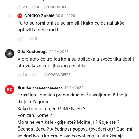
28
0
ODGOVORITE
GRICKO Zubčić
30.04.2025.
GZ
Pa to su romi oni su se smislili kako če ga najlakše
optužiti a neče radit ,
1
0
Gila Kostonoga
30.04.2025.
Vjerojatno će trojica koja su opljačkala svećenika dobiti
strožu kaznu od ljigavog pedofila.
26
1
ODGOVORITE
Branko xxxxxxxxxxxxxx
30.04.2025.
BX
Hrašćina - granica prema drugim Županijama. Bitno je
da je u Zagorju.
Kako tumačiti riječ PONIZNOST?
Ponizan. Kome ?
Moralne vertikale - gdje ste? Molitelji ? Gdje ste ?
Čednost žena ? A čednost popova (svećenika)? Gadi mi
se društvo u kojem je sve dozvoljeno, a istraživanje