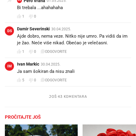
Pero Vrana
01.05.2025.
PV
Bi trebala ...ahahahaha
1
0
Damir Severinski
30.04.2025.
DS
Ajde dobro, nema veze. Nitko nije umro. Pa vidiš da im
je žao. Neće više nikad. Obećao je velečasni.
1
0
ODGOVORITE
Ivan Markic
30.04.2025.
IM
Ja sam šokiran da nisu znali
5
0
ODGOVORITE
JOŠ 43 KOMENTARA
PROČITAJTE JOŠ