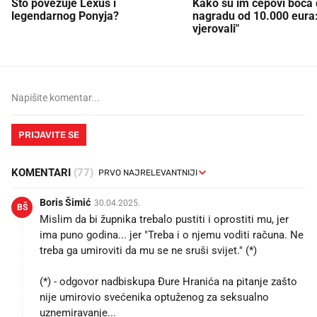
Što povezuje Lexus i
Kako su im čepovi boca d
legendarnog Ponyja?
nagradu od 10.000 eura
vjerovali"
PRIJAVITE SE
KOMENTARI
(77)
Boris Šimić
30.04.2025.
BŠ
Mislim da bi župnika trebalo pustiti i oprostiti mu, jer
ima puno godina... jer "Treba i o njemu voditi računa. Ne
treba ga umiroviti da mu se ne sruši svijet." (*)
(*) - odgovor nadbiskupa Đure Hranića na pitanje zašto
nije umirovio svećenika optuženog za seksualno
uznemiravanje...