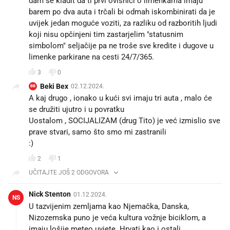
dam se kladit da ti prvi ovisnici o limenkama imaju
barem po dva auta i trčali bi odmah iskombinirati da je
uvijek jedan moguće voziti, za razliku od razboritih ljudi
koji nisu opčinjeni tim zastarjelim "statusnim
simbolom" seljačije pa ne troše sve kredite i dugove u
limenke parkirane na cesti 24/7/365.
3
0
Beki Bex
02.12.2024.
BB
A kaj drugo , ionako u kući svi imaju tri auta , malo će
se družiti ujutro i u povratku
Uostalom , SOCIJALIZAM (drug Tito) je već izmislio sve
prave stvari, samo što smo mi zastranili
:)
2
1
UČITAJTE JOŠ 2 ODGOVORA
Nick Stenton
01.12.2024.
NS
U tazvijenim zemljama kao Njemačka, Danska,
Nizozemska puno je veća kultura vožnje biciklom, a
imaju lošije meteo uvjete. Hrvati kao i ostali