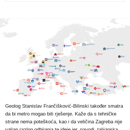
Geolog Stanislav Frančišković-Bilinski također smatra
da bi metro mogao biti rješenje. Kaže da s tehničke
strane nema poteškoća, kao i da veličina Zagreba nije
valjan razlog odbijanja te ideje jer, navodi, talijanska