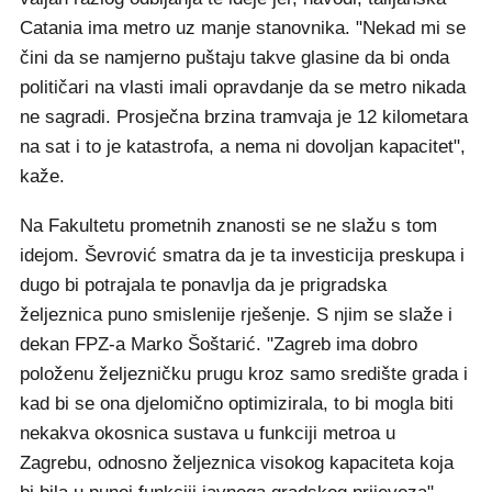
Catania ima metro uz manje stanovnika. "Nekad mi se
čini da se namjerno puštaju takve glasine da bi onda
političari na vlasti imali opravdanje da se metro nikada
ne sagradi. Prosječna brzina tramvaja je 12 kilometara
na sat i to je katastrofa, a nema ni dovoljan kapacitet",
kaže.
Na Fakultetu prometnih znanosti se ne slažu s tom
idejom. Ševrović smatra da je ta investicija preskupa i
dugo bi potrajala te ponavlja da je prigradska
željeznica puno smislenije rješenje. S njim se slaže i
dekan FPZ-a Marko Šoštarić. "Zagreb ima dobro
položenu željezničku prugu kroz samo središte grada i
kad bi se ona djelomično optimizirala, to bi mogla biti
nekakva okosnica sustava u funkciji metroa u
Zagrebu, odnosno željeznica visokog kapaciteta koja