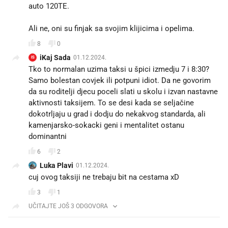
auto 120TE.
Ali ne, oni su finjak sa svojim klijicima i opelima.
8
0
iKaj Sada
01.12.2024.
IS
Tko to normalan uzima taksi u špici izmedju 7 i 8:30?
Samo bolestan covjek ili potpuni idiot. Da ne govorim
da su roditelji djecu poceli slati u skolu i izvan nastavne
aktivnosti taksijem. To se desi kada se seljačine
dokotrljaju u grad i dodju do nekakvog standarda, ali
kamenjarsko-sokacki geni i mentalitet ostanu
dominantni
6
2
Luka Plavi
01.12.2024.
cuj ovog taksiji ne trebaju bit na cestama xD
3
1
UČITAJTE JOŠ 3 ODGOVORA