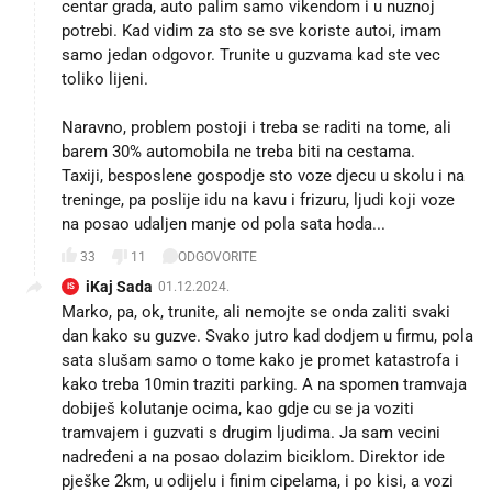
centar grada, auto palim samo vikendom i u nuznoj
potrebi. Kad vidim za sto se sve koriste autoi, imam
samo jedan odgovor. Trunite u guzvama kad ste vec
toliko lijeni.
Naravno, problem postoji i treba se raditi na tome, ali
barem 30% automobila ne treba biti na cestama.
Taxiji, besposlene gospodje sto voze djecu u skolu i na
treninge, pa poslije idu na kavu i frizuru, ljudi koji voze
na posao udaljen manje od pola sata hoda...
33
11
ODGOVORITE
iKaj Sada
01.12.2024.
IS
Marko, pa, ok, trunite, ali nemojte se onda zaliti svaki
dan kako su guzve. Svako jutro kad dodjem u firmu, pola
sata slušam samo o tome kako je promet katastrofa i
kako treba 10min traziti parking. A na spomen tramvaja
dobiješ kolutanje ocima, kao gdje cu se ja voziti
tramvajem i guzvati s drugim ljudima. Ja sam vecini
nadređeni a na posao dolazim biciklom. Direktor ide
pješke 2km, u odijelu i finim cipelama, i po kisi, a vozi