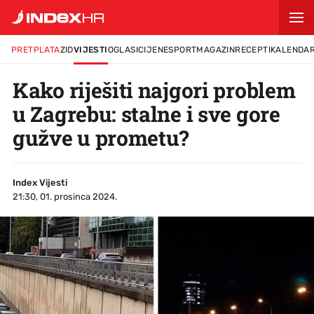
PRETPLATA
ZID
VIJESTI
OGLASI
CIJENE
SPORT
MAGAZIN
RECEPTI
KALENDA
Kako riješiti najgori problem
u Zagrebu: stalne i sve gore
gužve u prometu?
Index Vijesti
21:30, 01. prosinca 2024.