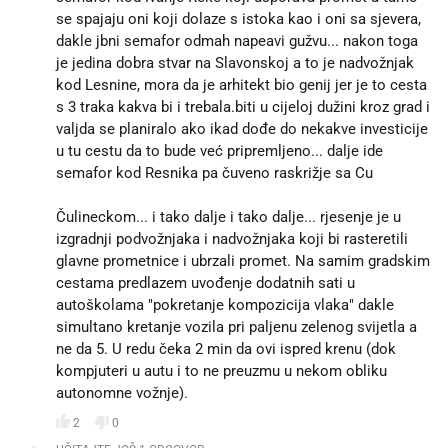
se spajaju oni koji dolaze s istoka kao i oni sa sjevera,
dakle jbni semafor odmah napeavi gužvu... nakon toga
je jedina dobra stvar na Slavonskoj a to je nadvožnjak
kod Lesnine, mora da je arhitekt bio genij jer je to cesta
s 3 traka kakva bi i trebala.biti u cijeloj dužini kroz grad i
valjda se planiralo ako ikad dođe do nekakve investicije
u tu cestu da to bude već pripremljeno... dalje ide
semafor kod Resnika pa čuveno raskrižje sa Cu
Čulineckom... i tako dalje i tako dalje... rjesenje je u
izgradnji podvožnjaka i nadvožnjaka koji bi rasteretili
glavne prometnice i ubrzali promet. Na samim gradskim
cestama predlazem uvođenje dodatnih sati u
autoškolama "pokretanje kompozicija vlaka" dakle
simultano kretanje vozila pri paljenu zelenog svijetla a
ne da 5. U redu čeka 2 min da ovi ispred krenu (dok
kompjuteri u autu i to ne preuzmu u nekom obliku
autonomne vožnje).
2
0