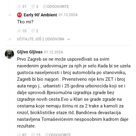
37
3
ODGOVORITE
Early 90' Ambient
01.12.2024.
EA
Tko mi?
10
2
UČITAJTE JOŠ 2 ODGOVORA
Gljivo Gljivas
01.12.2024.
Prvo Zagreb se ne može uspoređivati sa svim
navedenim gradovima,jer za njih je selo.Kada bi se uzela
gustoća naseljenosti i broj automobila po stanovniku,
Zagreb bi bio najgori . Prvenstveno nije kriv ZET i broj
auta nego j.. urbanisti i 25 godina urbonocida koji se i
dalje sprovodi.Bjesomučna izgradnja zgrade bez
izgradnje novih cesta.Evo u Klari se grade zgrade na
cestama koje nemaju širinu ni za 2 trake a kamoli za
rinzol, biciklističke staze itd. Bandićeva devastacija
nastavljena Tomaševićevim nesposobnim kadrom daje
rezultate.
82
15
ODGOVORITE