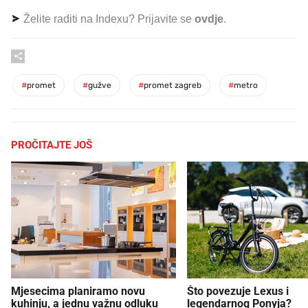
Želite raditi na Indexu? Prijavite se
ovdje
.
#
promet
#
gužve
#
promet zagreb
#
metro
PROČITAJTE JOŠ
Mjesecima planiramo novu
Što povezuje Lexus i
kuhinju, a jednu važnu odluku
legendarnog Ponyja?