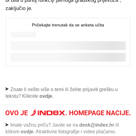
bi bila u punoj funkciji javnoga gradskog prijevoza",
zaključio je.
Znate li nešto više o temi ili želite prijaviti grešku u
tekstu? Kliknite
ovdje
.
Imate važnu priču? Javite se na
desk@index.hr
ili
klikom
ovdje
. Atraktivne fotografije i videe plaćamo.