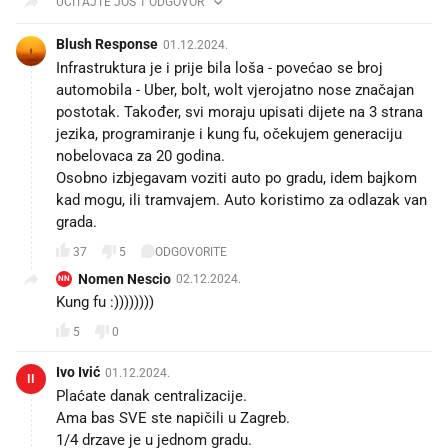
UČITAJTE JOŠ 1 ODGOVOR
Blush Response
01.12.2024.
Infrastruktura je i prije bila loša - povećao se broj
automobila - Uber, bolt, wolt vjerojatno nose značajan
postotak. Također, svi moraju upisati dijete na 3 strana
jezika, programiranje i kung fu, očekujem generaciju
nobelovaca za 20 godina.
Osobno izbjegavam voziti auto po gradu, idem bajkom
kad mogu, ili tramvajem. Auto koristimo za odlazak van
grada.
37
5
ODGOVORITE
Nomen Nescio
02.12.2024.
NN
Kung fu :))))))))
5
0
Ivo Ivić
01.12.2024.
II
Plaćate danak centralizacije.
Ama bas SVE ste napičili u Zagreb.
1/4 drzave je u jednom gradu.