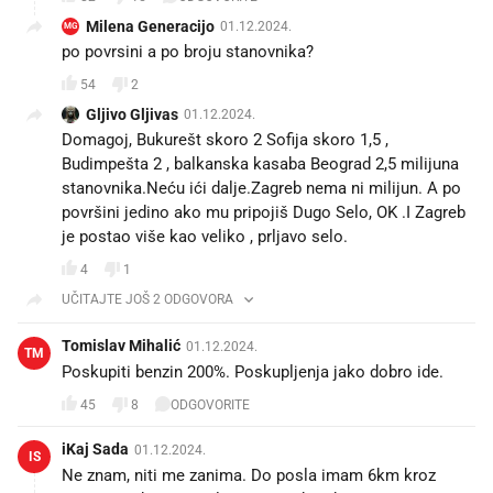
Milena Generacijo
01.12.2024.
MG
po povrsini a po broju stanovnika?
54
2
Gljivo Gljivas
01.12.2024.
Domagoj, Bukurešt skoro 2 Sofija skoro 1,5 ,
Budimpešta 2 , balkanska kasaba Beograd 2,5 milijuna
stanovnika.Neću ići dalje.Zagreb nema ni milijun. A po
površini jedino ako mu pripojiš Dugo Selo, OK .I Zagreb
je postao više kao veliko , prljavo selo.
4
1
UČITAJTE JOŠ 2 ODGOVORA
Tomislav Mihalić
01.12.2024.
TM
Poskupiti benzin 200%. Poskupljenja jako dobro ide.
45
8
ODGOVORITE
iKaj Sada
01.12.2024.
IS
Ne znam, niti me zanima. Do posla imam 6km kroz