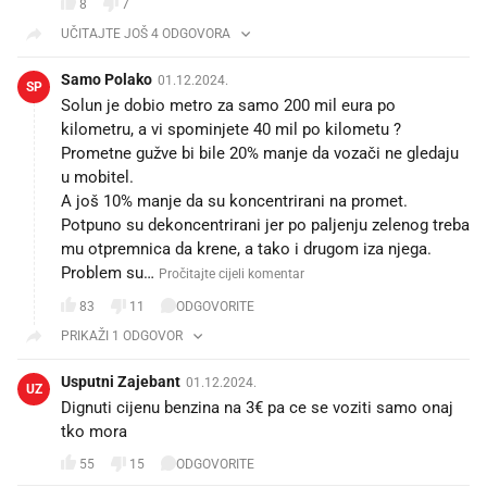
8
7
UČITAJTE JOŠ 4 ODGOVORA
Samo Polako
01.12.2024.
SP
Solun je dobio metro za samo 200 mil eura po
kilometru, a vi spominjete 40 mil po kilometu ?
Prometne gužve bi bile 20% manje da vozači ne gledaju
u mobitel.
A još 10% manje da su koncentrirani na promet.
Potpuno su dekoncentrirani jer po paljenju zelenog treba
mu otpremnica da krene, a tako i drugom iza njega.
Problem su…
Pročitajte cijeli komentar
83
11
ODGOVORITE
PRIKAŽI 1 ODGOVOR
Usputni Zajebant
01.12.2024.
UZ
Dignuti cijenu benzina na 3€ pa ce se voziti samo onaj
tko mora
55
15
ODGOVORITE