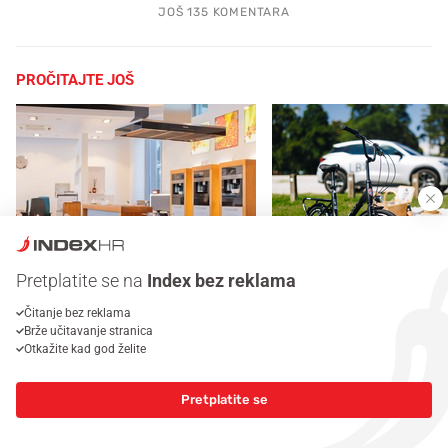
JOŠ 135 KOMENTARA
PROČITAJTE JOŠ
Pretplatite se na
Index bez reklama
Mjesecima planiramo novu
Što povezuje Lexus i
kuhinju, a jednu važnu odluku
legendarnog Ponyja?
Čitanje bez reklama
donesemo u samo deset minuta
Brže učitavanje stranica
Otkažite kad god želite
Pretplatite se
NAJNOVIJE
NAJČITANIJE
VEZANO