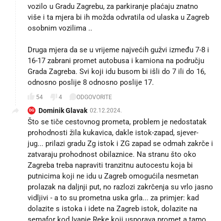
vozilo u Gradu Zagrebu, za parkiranje plaćaju znatno
više i ta mjera bi ih možda odvratila od ulaska u Zagreb
osobnim vozilima ..
Druga mjera da se u vrijeme najvećih gužvi između 7-8 i
16-17 zabrani promet autobusa i kamiona na području
Grada Zagreba. Svi koji idu busom bi išli do 7 ili do 16,
odnosno poslije 8 odnosno poslije 17.
54
4
ODGOVORITE
Dominik Glavak
02.12.2024.
DG
Što se tiče cestovnog prometa, problem je nedostatak
prohodnosti žila kukavica, dakle istok-zapad, sjever-
jug... prilazi gradu Zg istok i ZG zapad se odmah zakrče i
zatvaraju prohodnost obilaznice. Na stranu što oko
Zagreba treba napraviti tranzitnu autocestu koja bi
putnicima koji ne idu u Zagreb omogućila nesmetan
prolazak na daljnji put, no razlozi zakrčenja su vrlo jasno
vidljivi - a to su prometna uska grla... za primjer: kad
dolazite s istoka i idete na Zagreb istok, dolazite na
semafor kod Ivanje Reke koji usporava promet a tamo