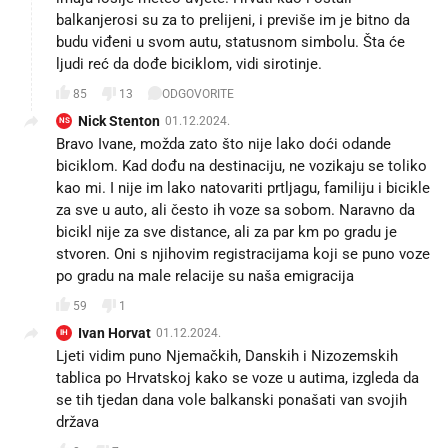
balkanjerosi su za to prelijeni, i previše im je bitno da
budu viđeni u svom autu, statusnom simbolu. Šta će
ljudi reć da dođe biciklom, vidi sirotinje.
85
13
ODGOVORITE
Nick Stenton
01.12.2024.
NS
Bravo Ivane, možda zato što nije lako doći odande
biciklom. Kad dođu na destinaciju, ne vozikaju se toliko
kao mi. I nije im lako natovariti prtljagu, familiju i bicikle
za sve u auto, ali često ih voze sa sobom. Naravno da
bicikl nije za sve distance, ali za par km po gradu je
stvoren. Oni s njihovim registracijama koji se puno voze
po gradu na male relacije su naša emigracija
59
1
Ivan Horvat
01.12.2024.
IH
Ljeti vidim puno Njemačkih, Danskih i Nizozemskih
tablica po Hrvatskoj kako se voze u autima, izgleda da
se tih tjedan dana vole balkanski ponašati van svojih
država