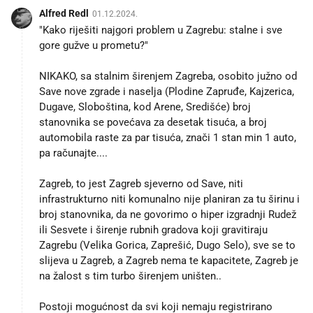
Alfred Redl
01.12.2024.
"Kako riješiti najgori problem u Zagrebu: stalne i sve
gore gužve u prometu?"
NIKAKO, sa stalnim širenjem Zagreba, osobito južno od
Save nove zgrade i naselja (Plodine Zapruđe, Kajzerica,
Dugave, Sloboština, kod Arene, Središće) broj
stanovnika se povećava za desetak tisuća, a broj
automobila raste za par tisuća, znači 1 stan min 1 auto,
pa računajte....
Zagreb, to jest Zagreb sjeverno od Save, niti
infrastrukturno niti komunalno nije planiran za tu širinu i
broj stanovnika, da ne govorimo o hiper izgradnji Rudež
ili Sesvete i širenje rubnih gradova koji gravitiraju
Zagrebu (Velika Gorica, Zaprešić, Dugo Selo), sve se to
slijeva u Zagreb, a Zagreb nema te kapacitete, Zagreb je
na žalost s tim turbo širenjem uništen..
Postoji mogućnost da svi koji nemaju registrirano