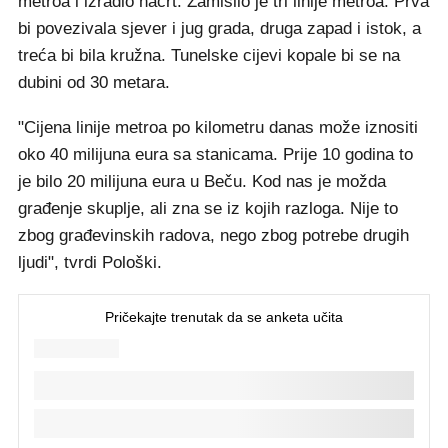
metroa i izradio nacrt. Zamislio je tri linije metroa. Prva
bi povezivala sjever i jug grada, druga zapad i istok, a
treća bi bila kružna. Tunelske cijevi kopale bi se na
dubini od 30 metara.
"Cijena linije metroa po kilometru danas može iznositi
oko 40 milijuna eura sa stanicama. Prije 10 godina to
je bilo 20 milijuna eura u Beču. Kod nas je možda
građenje skuplje, ali zna se iz kojih razloga. Nije to
zbog građevinskih radova, nego zbog potrebe drugih
ljudi", tvrdi Pološki.