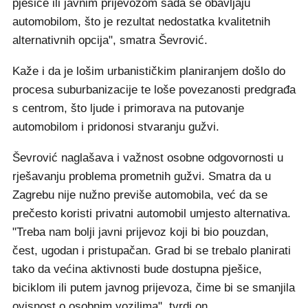
pješice ili javnim prijevozom sada se obavljaju
automobilom, što je rezultat nedostatka kvalitetnih
alternativnih opcija", smatra Ševrović.
Kaže i da je lošim urbanističkim planiranjem došlo do
procesa suburbanizacije te loše povezanosti predgrađa
s centrom, što ljude i primorava na putovanje
automobilom i pridonosi stvaranju gužvi.
Ševrović naglašava i važnost osobne odgovornosti u
rješavanju problema prometnih gužvi. Smatra da u
Zagrebu nije nužno previše automobila, već da se
prečesto koristi privatni automobil umjesto alternativa.
"Treba nam bolji javni prijevoz koji bi bio pouzdan,
čest, ugodan i pristupačan. Grad bi se trebalo planirati
tako da većina aktivnosti bude dostupna pješice,
biciklom ili putem javnog prijevoza, čime bi se smanjila
ovisnost o osobnim vozilima", tvrdi on.