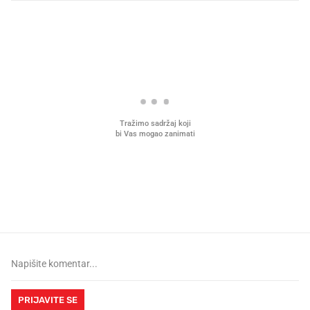
PROČITAJTE JOŠ
Što povezuje Lexus i
Kako su im čepovi boca d
legendarnog Ponyja?
nagradu od 10.000 eura
vjerovali"
PRIJAVITE SE