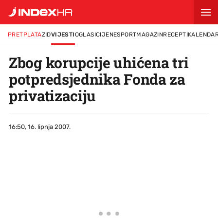
PRETPLATA
ZID
VIJESTI
OGLASI
CIJENE
SPORT
MAGAZIN
RECEPTI
KALENDA
Zbog korupcije uhićena tri
potpredsjednika Fonda za
privatizaciju
16:50, 16. lipnja 2007.