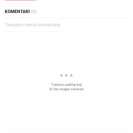
KOMENTARI
(0)
Trenutno nema komentara.
PROČITAJTE JOŠ
Što povezuje Lexus i
Kako su im čepovi boca d
legendarnog Ponyja?
nagradu od 10.000 eura
vjerovali"