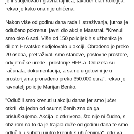
je li sudjelovao i glavna tajnica, također član Kolegija,
rekao je kako ona nije uhićena.
Nakon više od godinu dana rada i istraživanja, jutros je
odlučeno pokrenuti javni dio akcije Maestral. "Krenuli
smo oko 6 sati. Više od 150 policijskih službenika je
diljem Hrvatske sudjelovalo u akciji. Obrađeno je preko
20 osoba, pretraživali smo stanove, poslovne prostore,
odvjetničke urede i prostorije HFP-a. Oduzeta su
računala, dokumentacija, a samo u gotovini je u
prostorijama pronađeno preko 350.000 eura", rekao je
ravnatelj policije Marijan Benko.
"Odlučili smo krenuti u akciju danas jer smo jučer
otkrili da jedan od osumnjičenih zna da ga
prisluškujemo. Akcija je otkrivena, što nije ni čudno, s
obzirom na to da je trajala duže od godinu dana te smo
odlučili u subotu ujutro krenuti s uhićenjima", otkriva