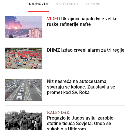
NAJNOVIJE
NAJČITANIJE
VEZANO
VIDEO
Ukrajinci napali dvije velike
ruske rafinerije nafte
DHMZ izdao crveni alarm za tri regije
Niz nesreća na autocestama,
stvaraju se kolone. Zaustavlja se
promet kod Sv. Roka
KALENDAR
Pregazio je Jugoslaviju, zarobio
stotine tisuća Sovjeta. Onda se
sukobio s Hitlerom