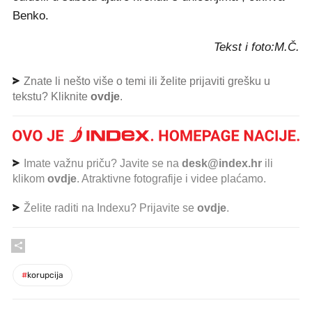
Benko.
Tekst i foto:M.Č.
Znate li nešto više o temi ili želite prijaviti grešku u
tekstu? Kliknite
ovdje
.
Imate važnu priču? Javite se na
desk@index.hr
ili
klikom
ovdje
. Atraktivne fotografije i videe plaćamo.
Želite raditi na Indexu? Prijavite se
ovdje
.
#
korupcija