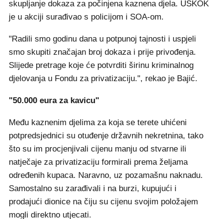
skupljanje dokaza za počinjena kaznena djela. USKOK
je u akciji surađivao s policijom i SOA-om.
"Radili smo godinu dana u potpunoj tajnosti i uspjeli
smo skupiti značajan broj dokaza i prije privođenja.
Slijede pretrage koje će potvrditi širinu kriminalnog
djelovanja u Fondu za privatizaciju.", rekao je Bajić.
"50.000 eura za kavicu"
Među kaznenim djelima za koja se terete uhićeni
potpredsjednici su otuđenje državnih nekretnina, tako
što su im procjenjivali cijenu manju od stvarne ili
natječaje za privatizaciju formirali prema željama
određenih kupaca. Naravno, uz pozamašnu naknadu.
Samostalno su zarađivali i na burzi, kupujući i
prodajući dionice na čiju su cijenu svojim položajem
mogli direktno utjecati.