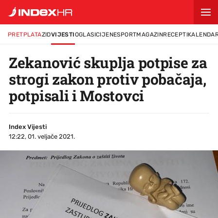
PRETPLATA
ZID
VIJESTI
OGLASI
CIJENE
SPORT
MAGAZIN
RECEPTI
KALENDA
Zekanović skuplja potpise za
strogi zakon protiv pobačaja,
potpisali i Mostovci
Index Vijesti
12:22, 01. veljače 2021.