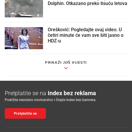
Dolphin. Otkazano preko tisuću letova
Orešković: Pogledajte ovaj video. U
četiri minute će vam sve biti jasno o
HDZ-u
PRIKAŽI JOŠ VIJESTI
Pretplatite se na
Index bez reklama
Podržite neovisno novinarstvo i čitajte Index bez bannera.
Pretplatite se