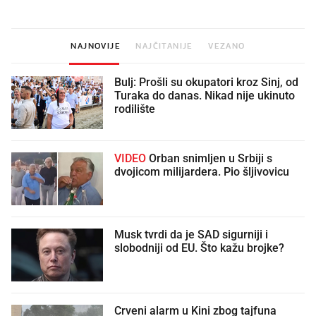
NAJNOVIJE
NAJČITANIJE
VEZANO
Bulj: Prošli su okupatori kroz Sinj, od
Turaka do danas. Nikad nije ukinuto
rodilište
VIDEO
Orban snimljen u Srbiji s
dvojicom milijardera. Pio šljivovicu
Musk tvrdi da je SAD sigurniji i
slobodniji od EU. Što kažu brojke?
Crveni alarm u Kini zbog tajfuna