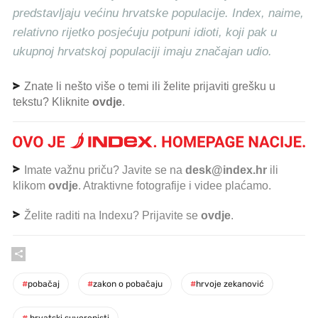
predstavljaju većinu hrvatske populacije. Index, naime,
relativno rijetko posjećuju potpuni idioti, koji pak u
ukupnoj hrvatskoj populaciji imaju značajan udio.
Znate li nešto više o temi ili želite prijaviti grešku u
tekstu? Kliknite
ovdje
.
Imate važnu priču? Javite se na
desk@index.hr
ili
klikom
ovdje
. Atraktivne fotografije i videe plaćamo.
Želite raditi na Indexu? Prijavite se
ovdje
.
#
pobačaj
#
zakon o pobačaju
#
hrvoje zekanović
#
hrvatski suverenisti