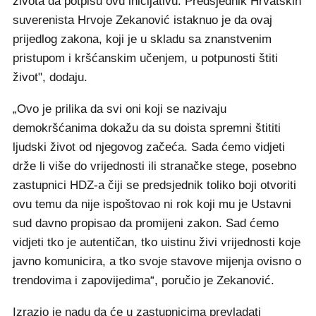
života da potpišu ovu inicijativu. Predsjednik Hrvatskih
suverenista Hrvoje Zekanović istaknuo je da ovaj
prijedlog zakona, koji je u skladu sa znanstvenim
pristupom i kršćanskim učenjem, u potpunosti štiti
život", dodaju.
„Ovo je prilika da svi oni koji se nazivaju
demokršćanima dokažu da su doista spremni štititi
ljudski život od njegovog začeća. Sada ćemo vidjeti
drže li više do vrijednosti ili stranačke stege, posebno
zastupnici HDZ-a čiji se predsjednik toliko boji otvoriti
ovu temu da nije ispoštovao ni rok koji mu je Ustavni
sud davno propisao da promijeni zakon. Sad ćemo
vidjeti tko je autentičan, tko uistinu živi vrijednosti koje
javno komunicira, a tko svoje stavove mijenja ovisno o
trendovima i zapovijedima“, poručio je Zekanović.
Izrazio je nadu da će u zastupnicima prevladati