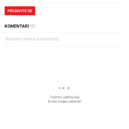
PRIJAVITE SE
KOMENTARI
(0)
Trenutno nema komentara.
PROČITAJTE JOŠ
Što povezuje Lexus i
Kako su im čepovi boca d
legendarnog Ponyja?
nagradu od 10.000 eura
vjerovali"