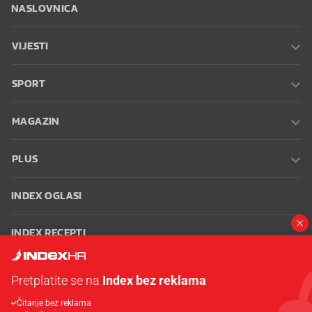
NASLOVNICA
VIJESTI
SPORT
MAGAZIN
PLUS
INDEX OGLASI
INDEX RECEPTI
INFO
Pretplatite se na
Index bez reklama
Čitanje bez reklama
Oglašavanje
Zaposli se na Indexu
Kontakt
Impressum
Uvjeti