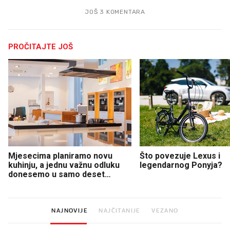
JOŠ 3 KOMENTARA
PROČITAJTE JOŠ
Mjesecima planiramo novu
Što povezuje Lexus i
kuhinju, a jednu važnu odluku
legendarnog Ponyja?
donesemo u samo deset
minuta
NAJNOVIJE
NAJČITANIJE
VEZANO