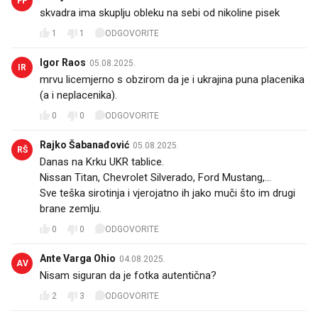
FP
skvadra ima skuplju obleku na sebi od nikoline pisek
1
1
ODGOVORITE
Igor Raos
05.08.2025.
IR
mrvu licemjerno s obzirom da je i ukrajina puna placenika
(a i neplacenika).
0
0
ODGOVORITE
Rajko Šabanađović
05.08.2025.
RŠ
Danas na Krku UKR tablice.
Nissan Titan, Chevrolet Silverado, Ford Mustang,...
Sve teška sirotinja i vjerojatno ih jako muči što im drugi
brane zemlju.
0
0
ODGOVORITE
Ante Varga Ohio
04.08.2025.
AV
Nisam siguran da je fotka autentična?
2
3
ODGOVORITE