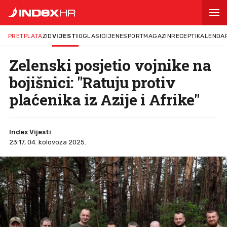
PRETPLATA
ZID
VIJESTI
OGLASI
CIJENE
SPORT
MAGAZIN
RECEPTI
KALENDA
Zelenski posjetio vojnike na
bojišnici: "Ratuju protiv
plaćenika iz Azije i Afrike"
Index Vijesti
23:17, 04. kolovoza 2025.