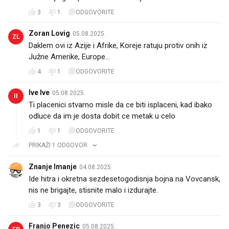
3
1
ODGOVORITE
Zoran Lovig
05.08.2025.
ZL
Daklem ovi iz Azije i Afrike, Koreje ratuju protiv onih iz
Južne Amerike, Europe...
4
1
ODGOVORITE
Ive Ive
05.08.2025.
II
Ti placenici stvarno misle da ce biti isplaceni, kad ibako
odluce da im je dosta dobit ce metak u celo
1
1
ODGOVORITE
PRIKAŽI 1 ODGOVOR
Znanje Imanje
04.08.2025.
Ide hitra i okretna sezdesetogodisnja bojna na Vovcansk,
nis ne brigajte, stisnite malo i izdurajte.
3
3
ODGOVORITE
Franjo Penezic
05.08.2025.