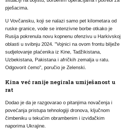
situaciji na bojištu, borbenim operacijama i potrebi za
pješacima.
U Vovčansku, koji se nalazi samo pet kilometara od
ruske granice, vode se intenzivne borbe otkako je
Rusija pokrenula novu kopnenu ofenzivu u Harkivskoj
oblasti u svibnju 2024. "Vojnici na ovom frontu bilježe
sudjelovanje plaćenika iz Kine, Tadžikistana,
Uzbekistana, Pakistana i afričkih zemalja u ratu.
Odgovorit ćemo", poručio je Zelenski.
Kina već ranije negirala umiješanost u
rat
Dodao je da je razgovarao o pitanjima novačenja i
povećanja pristupa tehnologiji dronova, ključnom
čimbeniku u tekućim obrambenim i izviđačkim
naporima Ukrajine.