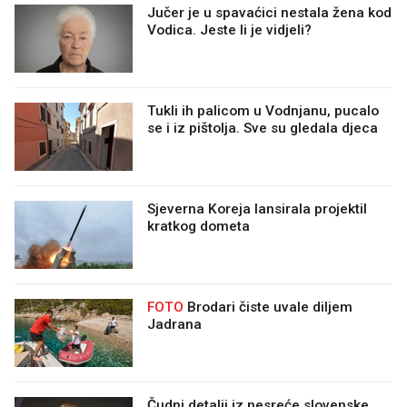
Jučer je u spavaćici nestala žena kod
Vodica. Jeste li je vidjeli?
Tukli ih palicom u Vodnjanu, pucalo
se i iz pištolja. Sve su gledala djeca
Sjeverna Koreja lansirala projektil
kratkog dometa
FOTO
Brodari čiste uvale diljem
Jadrana
Čudni detalji iz nesreće slovenske