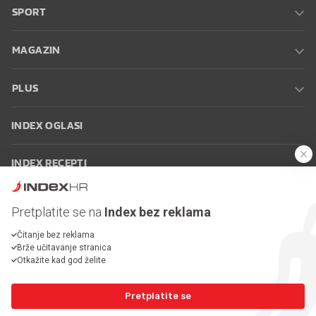
SPORT
MAGAZIN
PLUS
INDEX OGLASI
INDEX RECEPTI
INFO
Pretplatite se na
Index bez reklama
Čitanje bez reklama
Oglašavanje
Zaposli se na Indexu
Kontakt
Impressum
Uvjeti
Brže učitavanje stranica
korištenja
Postavke kolačića
Otkažite kad god želite
Pretplatite se
© 2026 Index