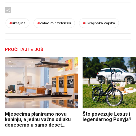
#
ukrajina
#
volodimir zelenski
#
ukrajinska vojska
PROČITAJTE JOŠ
Mjesecima planiramo novu
Što povezuje Lexus i
kuhinju, a jednu važnu odluku
legendarnog Ponyja?
donesemo u samo deset
minuta