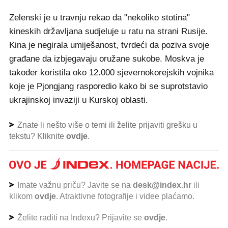
Zelenski je u travnju rekao da "nekoliko stotina"
kineskih državljana sudjeluje u ratu na strani Rusije.
Kina je negirala umiješanost, tvrdeći da poziva svoje
građane da izbjegavaju oružane sukobe. Moskva je
također koristila oko 12.000 sjevernokorejskih vojnika
koje je Pjongjang rasporedio kako bi se suprotstavio
ukrajinskoj invaziji u Kurskoj oblasti.
Znate li nešto više o temi ili želite prijaviti grešku u
tekstu? Kliknite
ovdje
.
Imate važnu priču? Javite se na
desk@index.hr
ili
klikom
ovdje
. Atraktivne fotografije i videe plaćamo.
Želite raditi na Indexu? Prijavite se
ovdje
.