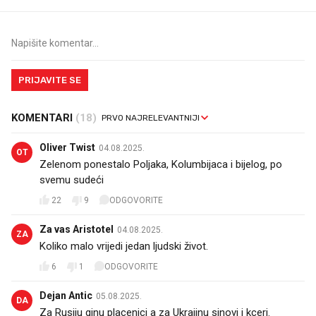
PRIJAVITE SE
KOMENTARI
(18)
Oliver Twist
04.08.2025.
OT
Zelenom ponestalo Poljaka, Kolumbijaca i bijelog, po
svemu sudeći
22
9
ODGOVORITE
Za vas Aristotel
04.08.2025.
ZA
Koliko malo vrijedi jedan ljudski život.
6
1
ODGOVORITE
Dejan Antic
05.08.2025.
DA
Za Rusiju ginu placenici a za Ukrajinu sinovi i kceri.