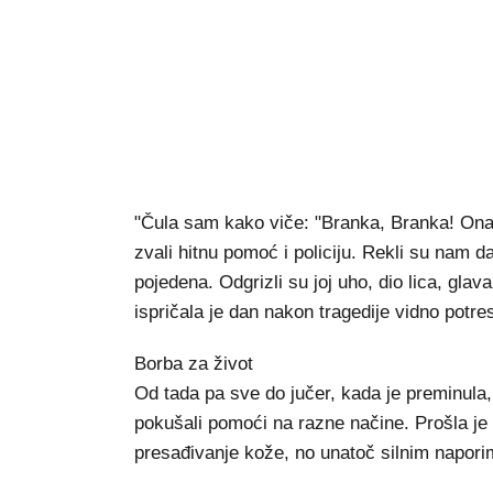
"Čula sam kako viče: "Branka, Branka! Ona
zvali hitnu pomoć i policiju. Rekli su nam d
pojedena. Odgrizli su joj uho, dio lica, glav
ispričala je dan nakon tragedije vidno potr
Borba za život
Od tada pa sve do jučer, kada je preminula, Ma
pokušali pomoći na razne načine. Prošla je n
presađivanje kože, no unatoč silnim naporim