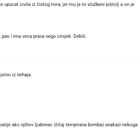
e upucat civila iz čistog mira, jer mu je to službeni pištolj a on je
, pas i ima veca prava nego covjek. Debili.
jstvo iz nehaja.
mpatije ako njihov ljubimac (čitaj tempirana bomba) unakazi nekoga