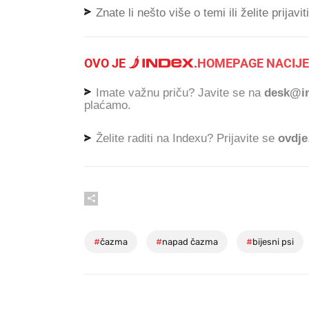
Znate li nešto više o temi ili želite prijavi
OVO JE
.
HOMEPAGE NACIJE
Imate važnu priču? Javite se na
desk@in
plaćamo.
Želite raditi na Indexu? Prijavite se
ovdje
#
čazma
#
napad čazma
#
bijesni psi