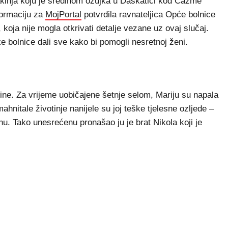
inja koju je sredinom ožujka u Daskatici kod Čazme
nformaciju za
MojPortal
potvrdila ravnateljica Opće bolnice
 koja nije mogla otkrivati detalje vezane uz ovaj slučaj.
ke bolnice dali sve kako bi pomogli nesretnoj ženi.
ine. Za vrijeme uobičajene šetnje selom, Mariju su napala
ahnitale životinje nanijele su joj teške tjelesne ozljede –
hu. Tako unesrećenu pronašao ju je brat Nikola koji je