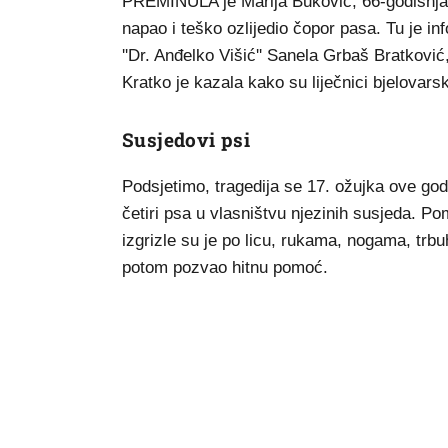
PREMINULA je Marija Buković, 66-godišnjak
napao i teško ozlijedio čopor pasa. Tu je i
''Dr. Anđelko Višić'' Sanela Grbaš Bratković,
Kratko je kazala kako su liječnici bjelovars
Susjedovi psi
Podsjetimo, tragedija se 17. ožujka ove god
četiri psa u vlasništvu njezinih susjeda. Pom
izgrizle su je po licu, rukama, nogama, trbu
potom pozvao hitnu pomoć.