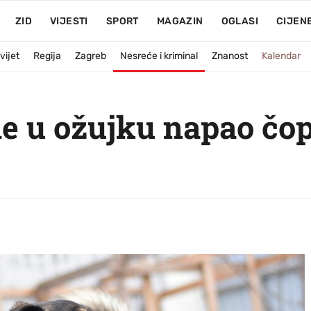
ZID
VIJESTI
SPORT
MAGAZIN
OGLASI
CIJEN
vijet
Regija
Zagreb
Nesreće i kriminal
Znanost
Kalendar
 u ožujku napao čop