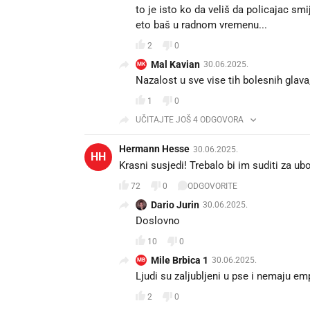
to je isto ko da veliš da policajac smij
eto baš u radnom vremenu...
2
0
Mal Kavian
30.06.2025.
MK
Nazalost u sve vise tih bolesnih glava
1
0
UČITAJTE JOŠ 4 ODGOVORA
Hermann Hesse
30.06.2025.
HH
Krasni susjedi! Trebalo bi im suditi za ubo
72
0
ODGOVORITE
Dario Jurin
30.06.2025.
Doslovno
10
0
Mile Brbica 1
30.06.2025.
MB
Ljudi su zaljubljeni u pse i nemaju e
2
0