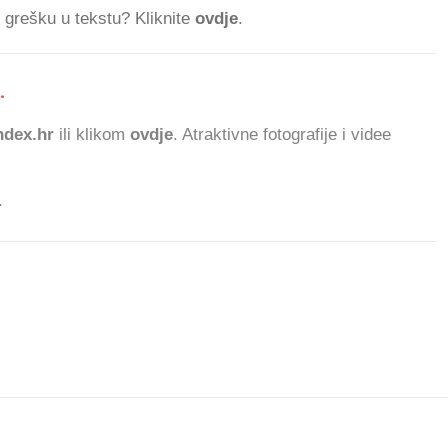
ti grešku u tekstu? Kliknite
ovdje
.
.
588
dex.hr
ili klikom
ovdje
. Atraktivne fotografije i videe
.