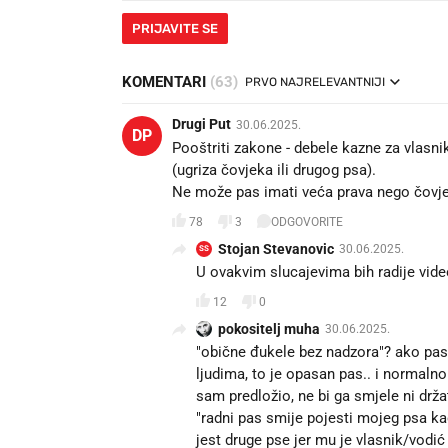
PRIJAVITE SE
KOMENTARI
(63)
PRVO NAJRELEVANTNIJI
Drugi Put
30.06.2025.
DP
Pooštriti zakone - debele kazne za vlasni
(ugriza čovjeka ili drugog psa).
Ne može pas imati veća prava nego čovje
78
3
ODGOVORITE
Stojan Stevanovic
30.06.2025.
SS
U ovakvim slucajevima bih radije vide
12
0
pokositelj muha
30.06.2025.
"obične đukele bez nadzora"? ako pas 
ljudima, to je opasan pas.. i normalno 
sam predložio, ne bi ga smjele ni drž
"radni pas smije pojesti mojeg psa kad
jest druge pse jer mu je vlasnik/vodić 