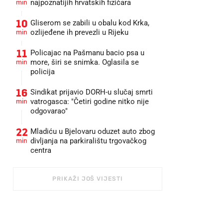
min
najpoznatijih hrvatskih fizičara
10
Gliserom se zabili u obalu kod Krka,
min
ozlijeđene ih prevezli u Rijeku
11
Policajac na Pašmanu bacio psa u
min
more, širi se snimka. Oglasila se
policija
16
Sindikat prijavio DORH-u slučaj smrti
min
vatrogasca: "Četiri godine nitko nije
odgovarao"
22
Mladiću u Bjelovaru oduzet auto zbog
min
divljanja na parkiralištu trgovačkog
centra
PRIKAŽI JOŠ VIJESTI