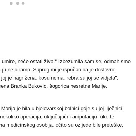
 umire, neće ostati živa!“ Izbezumila sam se, odmah smo
a ju ne diramo. Suprug mi je ispričao da je doslovno
a joj je nagrižena, kosu nema, rebra su joj se vidjela",
esena Branka Buković, šogorica nesretne Marije.
rija je bila u bjelovarskoj bolnici gdje su joj liječnici
ekoliko operacija, uključujući i amputaciju ruke te
a medicinskog osoblja, očito su ozljede bile preteške.