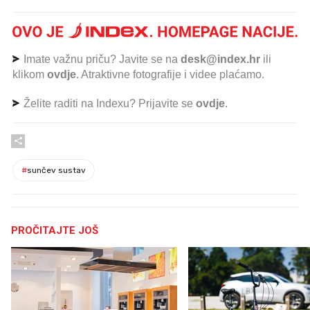
Imate važnu priču? Javite se na
desk@index.hr
ili
klikom
ovdje
. Atraktivne fotografije i videe plaćamo.
Želite raditi na Indexu? Prijavite se
ovdje
.
#
sunčev sustav
PROČITAJTE JOŠ