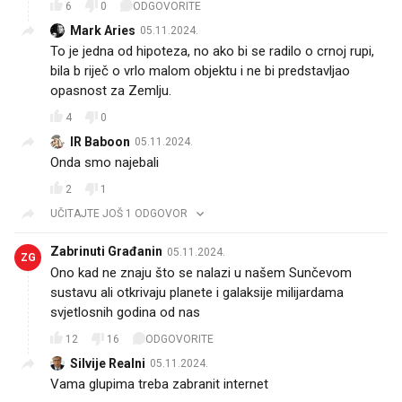
6
0
ODGOVORITE
Mark Aries
05.11.2024.
To je jedna od hipoteza, no ako bi se radilo o crnoj rupi,
bila b riječ o vrlo malom objektu i ne bi predstavljao
opasnost za Zemlju.
4
0
IR Baboon
05.11.2024.
Onda smo najebali
2
1
UČITAJTE JOŠ 1 ODGOVOR
Zabrinuti Građanin
05.11.2024.
ZG
Ono kad ne znaju što se nalazi u našem Sunčevom
sustavu ali otkrivaju planete i galaksije milijardama
svjetlosnih godina od nas
12
16
ODGOVORITE
Silvije Realni
05.11.2024.
Vama glupima treba zabranit internet