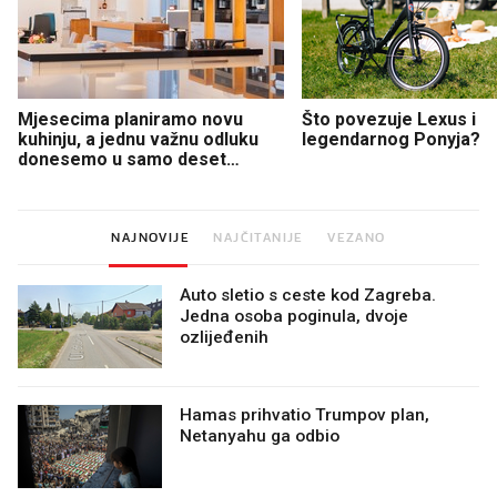
Mjesecima planiramo novu
Što povezuje Lexus i
kuhinju, a jednu važnu odluku
legendarnog Ponyja?
donesemo u samo deset
minuta
NAJNOVIJE
NAJČITANIJE
VEZANO
Auto sletio s ceste kod Zagreba.
Jedna osoba poginula, dvoje
ozlijeđenih
Hamas prihvatio Trumpov plan,
Netanyahu ga odbio