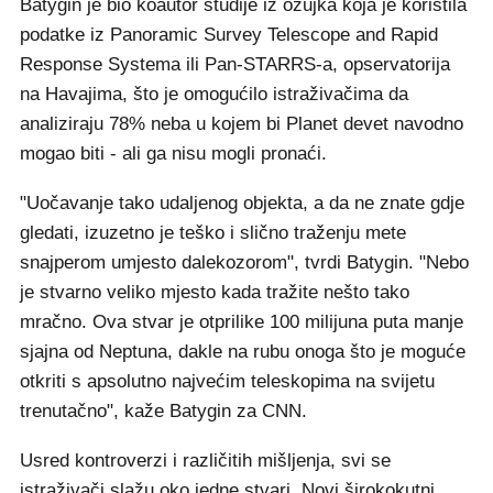
Batygin je bio koautor studije iz ožujka koja je koristila
podatke iz Panoramic Survey Telescope and Rapid
Response Systema ili Pan-STARRS-a, opservatorija
na Havajima, što je omogućilo istraživačima da
analiziraju 78% neba u kojem bi Planet devet navodno
mogao biti - ali ga nisu mogli pronaći.
"Uočavanje tako udaljenog objekta, a da ne znate gdje
gledati, izuzetno je teško i slično traženju mete
snajperom umjesto dalekozorom", tvrdi Batygin. "Nebo
je stvarno veliko mjesto kada tražite nešto tako
mračno. Ova stvar je otprilike 100 milijuna puta manje
sjajna od Neptuna, dakle na rubu onoga što je moguće
otkriti s apsolutno najvećim teleskopima na svijetu
trenutačno", kaže Batygin za CNN.
Usred kontroverzi i različitih mišljenja, svi se
istraživači slažu oko jedne stvari. Novi širokokutni