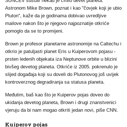
SUNČEV sustav nekad je činilo devet planeta.
Astronom Mike Brown, poznat i kao "čovjek koji je ubio
Pluton", kaže da je godinama dobivao uvredljive
mailove nakon što je njegovo najpoznatije otkriće
pomoglo da se to promijeni.
Brown je profesor planetarne astronomije na Caltechu i
otkrio je patuljasti planet Eris u Kuiperovom pojasu -
prsten ledenih objekata iza Neptunove orbite u blizini
bivšeg devetog planeta. Otkriće iz 2005. pokrenulo je
slijed događaja koji su doveli do Plutonovog još uvijek
kontroverznog degradiranja sa statusa planeta.
Međutim, baš kao što je Kuiperov pojas doveo do
ukidanja devetog planeta, Brown i drugi znanstvenici
vjeruju da bi nam mogao otkriti jedan novi, piše CNN.
Kuiperov pojas