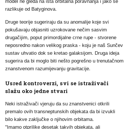
model ne gleda na ista orbitalna poravnanja i jako se
razlikuje od Batyginova.
Druge teorije sugeriraju da su anomalije koje svi
pokušavaju objasniti uzrokovane nečim sasvim
drugačijim, poput primordijalne crne rupe - stvorene
neposredno nakon velikog praska - koju je naš Sunčev
sustav uhvatio dok se kretao galaksijom. Druga ideja
sugerira da bi moglo biti nešto pogrešno u trenutačnom
znanstvenom razumijevanju gravitacije.
Usred kontroverzi, svi se istraživači
slažu oko jedne stvari
Neki istraživači vjeruju da su znanstvenici otkrili
premalo ovih transneptunskih objekata da bi izvukli
bilo kakve zaključke o njihovim orbitama.
"Imamo otprilike desetak takvih objekata, ali