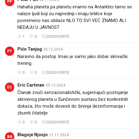
PP
Hahaha planeta pa planetu imamo na Antarktici tamo se
nalaze ljudi koji su napredniji i imaju letilice koje
povremeno nas obilaze NLO TO SVI VEC ZNAMO ALI
NEDAJU U JAVNOST
1
0
ODGOVORITE
Pićo Tanjug
05.12.2024.
PT
Naravno da postoji. Imao je samo jako dobar skrivački
trening.
0
0
ODGOVORITE
Eric Cartman
05.12.2024.
EC
Članak zvuči senzacionalistički, sugerirajući postojanje
skrivenog planeta u Sunčevom sustavu bez konkretnih
dokaza, što može dovesti do širenja dezinformacija i
zbuniti čitatelje.
0
0
ODGOVORITE
Blagoje Njonjo
21.11.2024.
BN