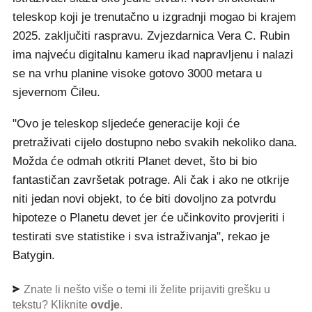
teleskop koji je trenutačno u izgradnji mogao bi krajem
2025. zaključiti raspravu. Zvjezdarnica Vera C. Rubin
ima najveću digitalnu kameru ikad napravljenu i nalazi
se na vrhu planine visoke gotovo 3000 metara u
sjevernom Čileu.
"Ovo je teleskop sljedeće generacije koji će
pretraživati cijelo dostupno nebo svakih nekoliko dana.
Možda će odmah otkriti Planet devet, što bi bio
fantastičan završetak potrage. Ali čak i ako ne otkrije
niti jedan novi objekt, to će biti dovoljno za potvrdu
hipoteze o Planetu devet jer će učinkovito provjeriti i
testirati sve statistike i sva istraživanja", rekao je
Batygin.
Znate li nešto više o temi ili želite prijaviti grešku u
tekstu? Kliknite
ovdje
.