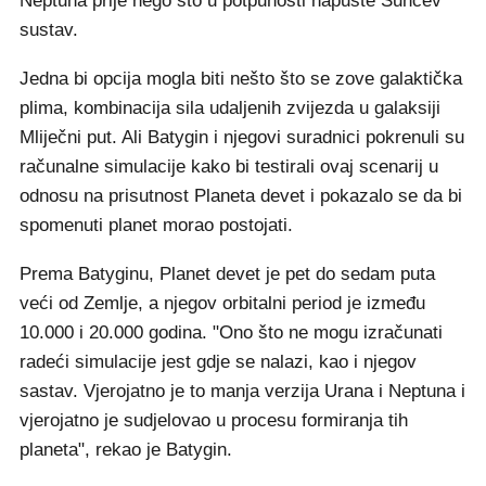
Neptuna prije nego što u potpunosti napuste Sunčev
sustav.
Jedna bi opcija mogla biti nešto što se zove galaktička
plima, kombinacija sila udaljenih zvijezda u galaksiji
Mliječni put. Ali Batygin i njegovi suradnici pokrenuli su
računalne simulacije kako bi testirali ovaj scenarij u
odnosu na prisutnost Planeta devet i pokazalo se da bi
spomenuti planet morao postojati.
Prema Batyginu, Planet devet je pet do sedam puta
veći od Zemlje, a njegov orbitalni period je između
10.000 i 20.000 godina. "Ono što ne mogu izračunati
radeći simulacije jest gdje se nalazi, kao i njegov
sastav. Vjerojatno je to manja verzija Urana i Neptuna i
vjerojatno je sudjelovao u procesu formiranja tih
planeta", rekao je Batygin.