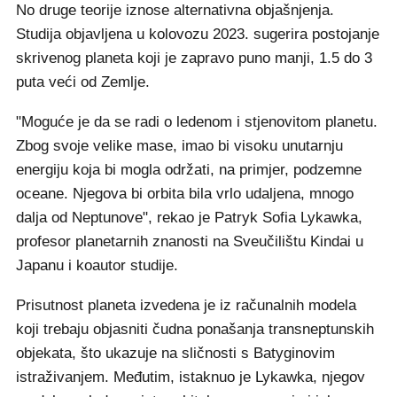
No druge teorije iznose alternativna objašnjenja.
Studija objavljena u kolovozu 2023. sugerira postojanje
skrivenog planeta koji je zapravo puno manji, 1.5 do 3
puta veći od Zemlje.
"Moguće je da se radi o ledenom i stjenovitom planetu.
Zbog svoje velike mase, imao bi visoku unutarnju
energiju koja bi mogla održati, na primjer, podzemne
oceane. Njegova bi orbita bila vrlo udaljena, mnogo
dalja od Neptunove", rekao je Patryk Sofia Lykawka,
profesor planetarnih znanosti na Sveučilištu Kindai u
Japanu i koautor studije.
Prisutnost planeta izvedena je iz računalnih modela
koji trebaju objasniti čudna ponašanja transneptunskih
objekata, što ukazuje na sličnosti s Batyginovim
istraživanjem. Međutim, istaknuo je Lykawka, njegov