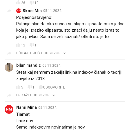
26
10
Skoci Mis
05.11.2024.
SM
Poejednostavljeno:
Putanje planeta oko sunca su blago elipsaste osim jedne
koja je izrazito elipsasta, sto znaci da ju nesto izrazito
jako privlaci. Sada se zeli saznati/ otkriti sto.je to.
12
1
UČITAJTE JOŠ 1 ODGOVOR
bilan mandic
05.11.2024.
Šteta kaj nemrem zakeljit link na indexov članak o teoriji
zavjete iz 2018...
5
1
ODGOVORITE
PRIKAŽI 1 ODGOVOR
Nami Mina
05.11.2024.
NM
Tiamat
I nije nov
Samo indeksovim novinarima je nov