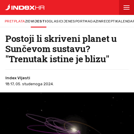
PRETPLATA
ZID
VIJESTI
OGLASI
CIJENE
SPORT
MAGAZIN
RECEPTI
KALENDA
Postoji li skriveni planet u
Sunčevom sustavu?
"Trenutak istine je blizu"
Index VIjesti
18:17, 05. studenoga 2024.