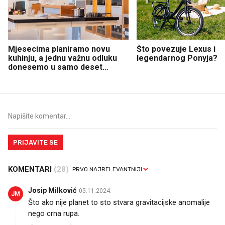
Mjesecima planiramo novu
Što povezuje Lexus i
kuhinju, a jednu važnu odluku
legendarnog Ponyja?
donesemo u samo deset
minuta
PRIJAVITE SE
KOMENTARI
(28)
Josip Milković
05.11.2024.
JM
Što ako nije planet to sto stvara gravitacijske anomalije
nego crna rupa.