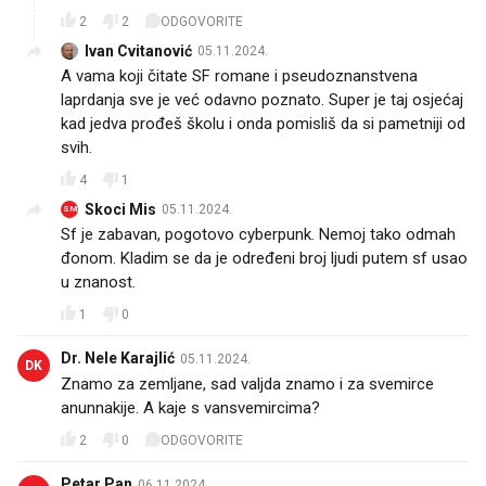
2
2
ODGOVORITE
Ivan Cvitanović
05.11.2024.
A vama koji čitate SF romane i pseudoznanstvena
laprdanja sve je već odavno poznato. Super je taj osjećaj
kad jedva prođeš školu i onda pomisliš da si pametniji od
svih.
4
1
Skoci Mis
05.11.2024.
SM
Sf je zabavan, pogotovo cyberpunk. Nemoj tako odmah
đonom. Kladim se da je određeni broj ljudi putem sf usao
u znanost.
1
0
Dr. Nele Karajlić
05.11.2024.
DK
Znamo za zemljane, sad valjda znamo i za svemirce
anunnakije. A kaje s vansvemircima?
2
0
ODGOVORITE
Petar Pan
06.11.2024.