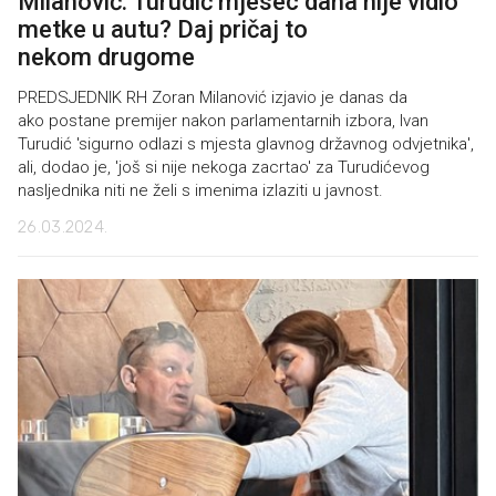
Milanović: Turudić mjesec dana nije vidio
metke u autu? Daj pričaj to
nekom drugome
PREDSJEDNIK RH Zoran Milanović izjavio je danas da
ako postane premijer nakon parlamentarnih izbora, Ivan
Turudić 'sigurno odlazi s mjesta glavnog državnog odvjetnika',
ali, dodao je, 'još si nije nekoga zacrtao' za Turudićevog
nasljednika niti ne želi s imenima izlaziti u javnost.
26.03.2024.