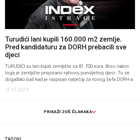
Turudići lani kupili 160.000 m2 zemlje.
Pred kandidaturu za DORH prebacili sve
djeci
TURUDIĆI su lani kupili zemljište za 81.700 eura. Brzo nakon
toga je zemljište prepisano njihovoj punoljetnoj djeci. To se
događalo baš kad je raspisan natječaj za novog šefa DORH-a.
13.02.2024.
PRIKAŽI JOŠ ČLANAKA
TAGOVI