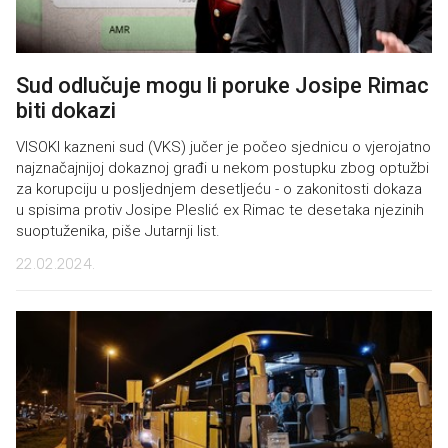
Sud odlučuje mogu li poruke Josipe Rimac
biti dokazi
VISOKI kazneni sud (VKS) jučer je počeo sjednicu o vjerojatno
najznačajnijoj dokaznoj građi u nekom postupku zbog optužbi
za korupciju u posljednjem desetljeću - o zakonitosti dokaza
u spisima protiv Josipe Pleslić ex Rimac te desetaka njezinih
suoptuženika, piše Jutarnji list.
22.02.2024.