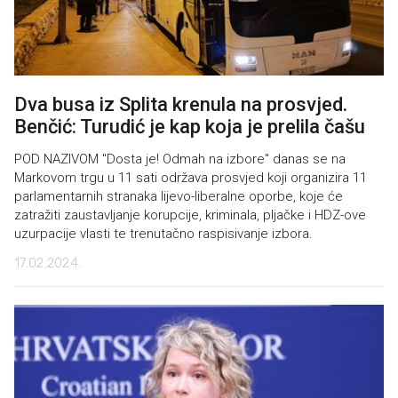
Dva busa iz Splita krenula na prosvjed.
Benčić: Turudić je kap koja je prelila čašu
POD NAZIVOM "Dosta je! Odmah na izbore" danas se na
Markovom trgu u 11 sati održava prosvjed koji organizira 11
parlamentarnih stranaka lijevo-liberalne oporbe, koje će
zatražiti zaustavljanje korupcije, kriminala, pljačke i HDZ-ove
uzurpacije vlasti te trenutačno raspisivanje izbora.
17.02.2024.