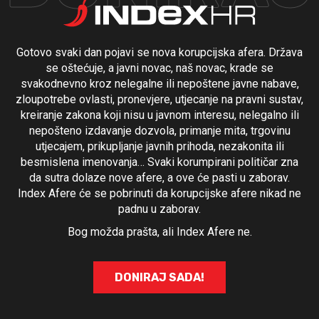
Gotovo svaki dan pojavi se nova korupcijska afera. Država
se oštećuje, a javni novac, naš novac, krade se
svakodnevno kroz nelegalne ili nepoštene javne nabave,
zloupotrebe ovlasti, pronevjere, utjecanje na pravni sustav,
kreiranje zakona koji nisu u javnom interesu, nelegalno ili
nepošteno izdavanje dozvola, primanje mita, trgovinu
utjecajem, prikupljanje javnih prihoda, nezakonita ili
besmislena imenovanja… Svaki korumpirani političar zna
da sutra dolaze nove afere, a ove će pasti u zaborav.
Index Afere će se pobrinuti da korupcijske afere nikad ne
padnu u zaborav.
Bog možda prašta, ali Index Afere ne.
DONIRAJ SADA!