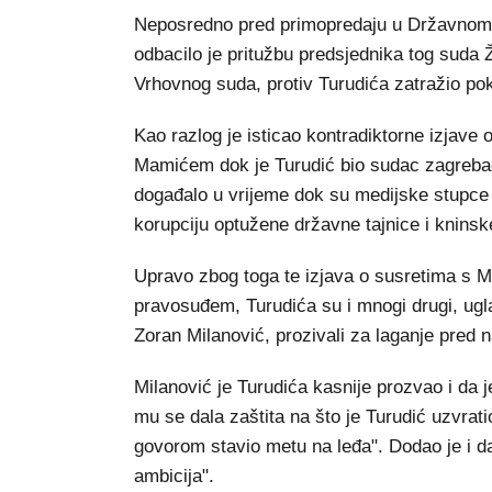
Neposredno pred primopredaju u Državnom 
odbacilo je pritužbu predsjednika tog suda 
Vrhovnog suda, protiv Turudića zatražio p
Kao razlog je isticao kontradiktorne izjav
Mamićem dok je Turudić bio sudac zagreba
događalo u vrijeme dok su medijske stupce p
korupciju optužene državne tajnice i knins
Upravo zbog toga te izjava o susretima s
pravosuđem, Turudića su i mnogi drugi, ugla
Zoran Milanović, prozivali za laganje pred
Milanović je Turudića kasnije prozvao i da 
mu se dala zaštita na što je Turudić uzvrat
govorom stavio metu na leđa". Dodao je i da
ambicija".