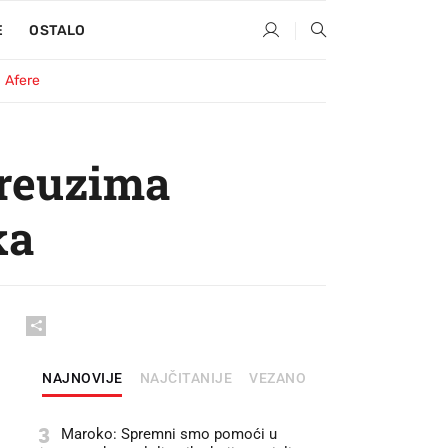
E
OSTALO
Afere
preuzima
ka
NAJNOVIJE
NAJČITANIJE
VEZANO
3
Maroko: Spremni smo pomoći u