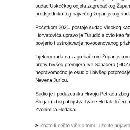
sudac Uskočkog odjela zagrebačkog Županijs
predsjednika tog najvećeg županijskog sud
Početkom 2021. postaje sudac Visokog kazn
Horvatovića upravo je Turudić slovio kao fav
povjerio i ustrojavanje novoosnovanog priz
Tijekom rada na zagrebačkom Županijskom 
protiv bivšeg premijera Ive Sanadera (HDZ) 
nepravomoćno je osudio i bivšeg potpredsj
Nevena Juricu.
Sudio je i poduzetniku Hrvoju Petraču zbog
Šlogaru zbog ubojstva Ivane Hodak, kćeri n
Zvonimira Hodaka.
Znate li nešto više o temi ili želite prijavi