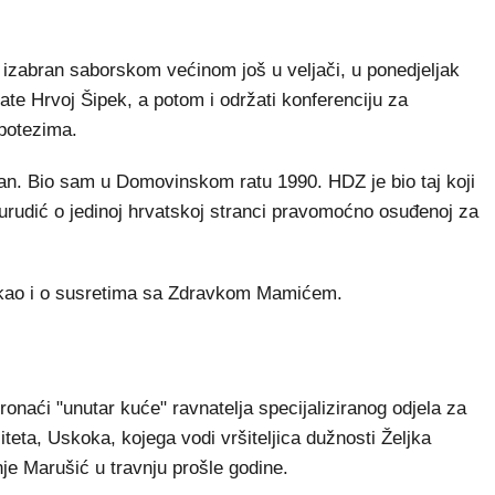
 izabran saborskom većinom još u veljači, u ponedjeljak
ate Hrvoj Šipek, a potom i održati konferenciju za
 potezima.
n. Bio sam u Domovinskom ratu 1990. HDZ je bio taj koji
Turudić o jedinoj hrvatskoj stranci pravomoćno osuđenoj za
 kao i o susretima sa Zdravkom Mamićem.
pronaći "unutar kuće" ravnatelja specijaliziranog odjela za
iteta, Uskoka, kojega vodi vršiteljica dužnosti Željka
je Marušić u travnju prošle godine.