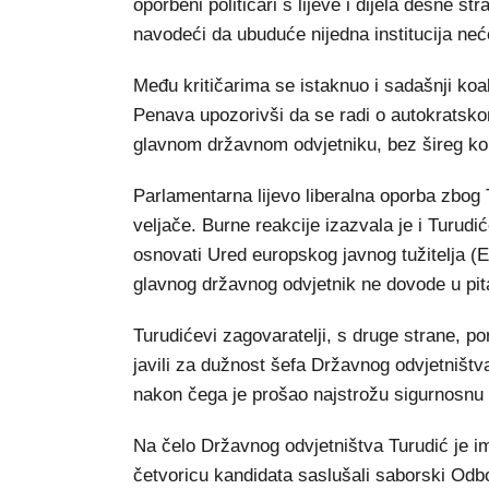
oporbeni političari s lijeve i dijela desne st
navodeći da ubuduće nijedna institucija neće
Među kritičarima se istaknuo i sadašnji koa
Penava upozorivši da se radi o autokratsko
glavnom državnom odvjetniku, bez šireg k
Parlamentarna lijevo liberalna oporba zbog 
veljače. Burne reakcije izazvala je i Turudi
osnovati Ured europskog javnog tužitelja (E
glavnog državnog odvjetnik ne dovode u pit
Turudićevi zagovaratelji, s druge strane, pon
javili za dužnost šefa Državnog odvjetništv
nakon čega je prošao najstrožu sigurnosn
Na čelo Državnog odvjetništva Turudić je i
četvoricu kandidata saslušali saborski Odbo