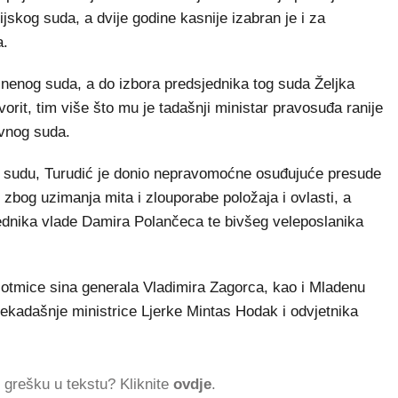
kog suda, a dvije godine kasnije izabran je i za
a.
enog suda, a do izbora predsjednika tog suda Željka
orit, tim više što mu je tadašnji ministar pravosuđa ranije
ivnog suda.
sudu, Turudić je donio nepravomoćne osuđujuće presude
zbog uzimanja mita i zlouporabe položaja i ovlasti, a
ednika vlade Damira Polančeca te bivšeg veleposlanika
 otmice sina generala Vladimira Zagorca, kao i Mladenu
ekadašnje ministrice Ljerke Mintas Hodak i odvjetnika
ti grešku u tekstu? Kliknite
ovdje
.