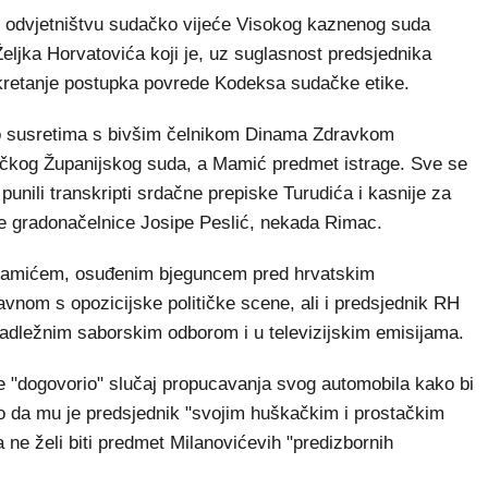
odvjetništvu sudačko vijeće Visokog kaznenog suda
Željka Horvatovića koji je, uz suglasnost predsjednika
okretanje postupka povrede Kodeksa sudačke etike.
e o susretima s bivšim čelnikom Dinama Zdravkom
čkog Županijskog suda, a Mamić predmet istrage. Sve se
unili transkripti srdačne prepiske Turudića i kasnije za
ke gradonačelnice Josipe Peslić, nekada Rimac.
 Mamićem, osuđenim bjeguncem pred hrvatskim
vnom s opozicijske političke scene, ali i predsjednik RH
 nadležnim saborskim odborom i u televizijskim emisijama.
je "dogovorio" slučaj propucavanja svog automobila kako bi
io da mu je predsjednik "svojim huškačkim i prostačkim
 ne želi biti predmet Milanovićevih "predizbornih