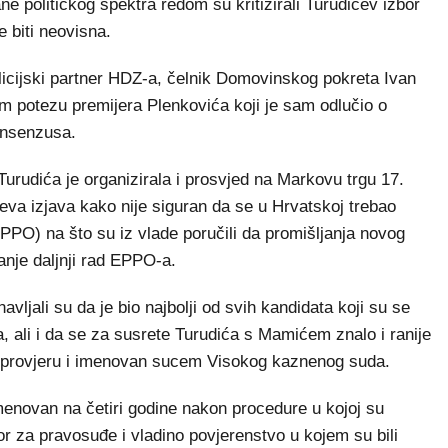
rane političkog spektra redom su kritizirali Turudićev izbor
 biti neovisna.
licijski partner HDZ-a, čelnik Domovinskog pokreta Ivan
m potezu premijera Plenkovića koji je sam odlučio o
onsenzusa.
Turudića je organizirala i prosvjed na Markovu trgu 17.
ćeva izjava kako nije siguran da se u Hrvatskoj trebao
PPO) na što su iz vlade poručili da promišljanja novog
anje daljnji rad EPPO-a.
avljali su da je bio najbolji od svih kandidata koji su se
a, ali i da se za susrete Turudića s Mamićem znalo i ranije
u provjeru i imenovan sucem Visokog kaznenog suda.
menovan na četiri godine nakon procedure u kojoj su
r za pravosuđe i vladino povjerenstvo u kojem su bili