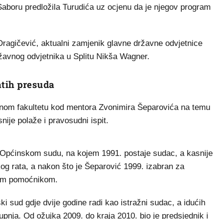
Saboru predložila Turudića uz ocjenu da je njegov program
Dragičević, aktualni zamjenik glavne državne odvjetnice
ržavnog odvjetnika u Splitu Nikša Wagner.
tih presuda
vnom fakultetu kod mentora Zvonimira Šeparovića na temu
ije polaže i pravosudni ispit.
m Općinskom sudu, na kojem 1991. postaje sudac, a kasnije
og rata, a nakon što je Šeparović 1999. izabran za
vim pomoćnikom.
i sud gdje dvije godine radi kao istražni sudac, a idućih
nja. Od ožujka 2009. do kraja 2010. bio je predsjednik i