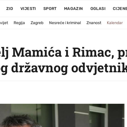
ZID
VIJESTI
SPORT
MAGAZIN
OGLASI
CIJEN
vijet
Regija
Zagreb
Nesreće i kriminal
Znanost
Kalendar
telj Mamića i Rimac, 
g državnog odvjetni