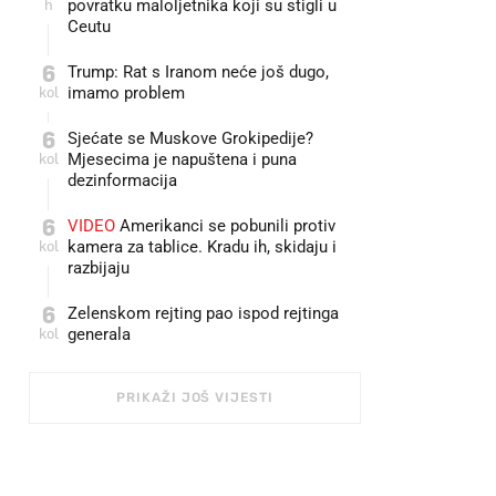
h
povratku maloljetnika koji su stigli u
Ceutu
6
Trump: Rat s Iranom neće još dugo,
kol
imamo problem
6
Sjećate se Muskove Grokipedije?
kol
Mjesecima je napuštena i puna
dezinformacija
6
VIDEO
Amerikanci se pobunili protiv
kol
kamera za tablice. Kradu ih, skidaju i
razbijaju
6
Zelenskom rejting pao ispod rejtinga
kol
generala
PRIKAŽI JOŠ VIJESTI