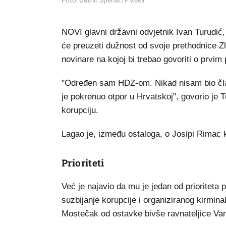
Foto: Damir Špehar/Pixsell
NOVI glavni državni odvjetnik Ivan Turudić,
će preuzeti dužnost od svoje prethodnice Zl
novinare na kojoj bi trebao govoriti o prvim
"Određen sam HDZ-om. Nikad nisam bio čla
je pokrenuo otpor u Hrvatskoj", govorio je 
korupciju.
Lagao je, između ostaloga, o Josipi Rimac
Prioriteti
Već je najavio da mu je jedan od prioriteta 
suzbijanje korupcije i organiziranog kirminal
Mostečak od ostavke bivše ravnateljice Van