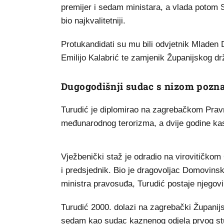
premijer i sedam ministara, a vlada potom 
bio najkvalitetniji.
Protukandidati su mu bili odvjetnik Mladen 
Emilijo Kalabrić te zamjenik Županijskog d
Dugogodišnji sudac s nizom pozna
Turudić je diplomirao na zagrebačkom Pra
međunarodnog terorizma, a dvije godine kasn
Vježbenički staž je odradio na virovitičko
i predsjednik. Bio je dragovoljac Domovinsk
ministra pravosuđa, Turudić postaje njego
Turudić 2000. dolazi na zagrebački Županijsk
sedam kao sudac kaznenog odjela prvog stup