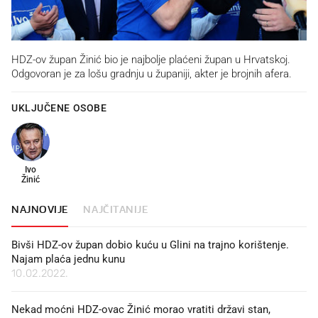
HDZ-ov župan Žinić bio je najbolje plaćeni župan u Hrvatskoj.
Odgovoran je za lošu gradnju u županiji, akter je brojnih afera.
UKLJUČENE OSOBE
Ivo
Žinić
NAJNOVIJE
NAJČITANIJE
Bivši HDZ-ov župan dobio kuću u Glini na trajno korištenje.
Najam plaća jednu kunu
10.02.2022.
Nekad moćni HDZ-ovac Žinić morao vratiti državi stan,