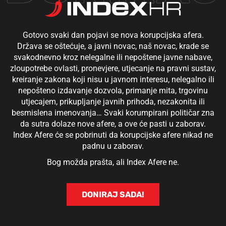
Gotovo svaki dan pojavi se nova korupcijska afera.
Država se oštećuje, a javni novac, naš novac, krade se
svakodnevno kroz nelegalne ili nepoštene javne nabave,
zloupotrebe ovlasti, pronevjere, utjecanje na pravni sustav,
kreiranje zakona koji nisu u javnom interesu, nelegalno ili
nepošteno izdavanje dozvola, primanje mita, trgovinu
utjecajem, prikupljanje javnih prihoda, nezakonita ili
besmislena imenovanja… Svaki korumpirani političar zna
da sutra dolaze nove afere, a ove će pasti u zaborav.
Index Afere će se pobrinuti da korupcijske afere nikad ne
padnu u zaborav.
Bog možda prašta, ali Index Afere ne.
DONIRAJ SADA!