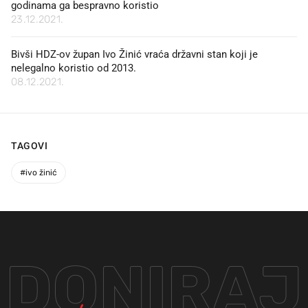
godinama ga bespravno koristio
23.12.2021.
Bivši HDZ-ov župan Ivo Žinić vraća državni stan koji je
nelegalno koristio od 2013.
08.12.2021.
TAGOVI
#
ivo žinić
DONIRAJ