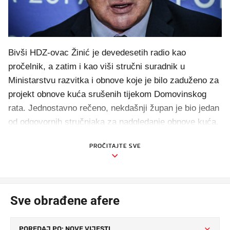
Bivši HDZ-ovac Žinić je devedesetih radio kao
pročelnik, a zatim i kao viši stručni suradnik u
Ministarstvu razvitka i obnove koje je bilo zaduženo za
projekt obnove kuća srušenih tijekom Domovinskog
rata. Jednostavno rečeno, nekdašnji župan je bio jedan
od odgovornih stručnjaka za nadgledanje obnove kuća.
PROČITAJTE SVE
Sve obrađene afere