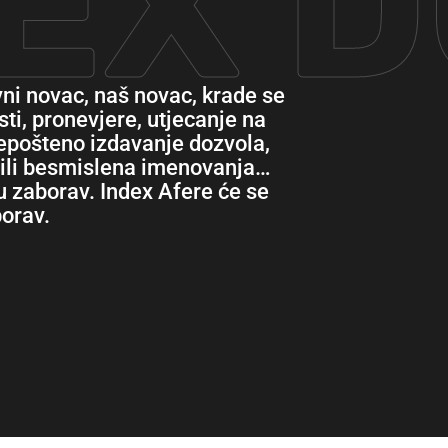
DEX 
vni novac, naš novac, krade se
ti, pronevjere, utjecanje na
 nepošteno izdavanje dozvola,
a ili besmislena imenovanja…
 u zaborav. Index Afere će se
borav.