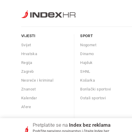
VIJESTI
SPORT
Svijet
Nogomet
Hrvatska
Dinamo
Regija
Hajduk
Zagreb
SHNL
Nesreće i kriminal
Košarka
Znanost
Borilački sportovi
Kalendar
Ostali sportovi
Afere
Pretplatite se na
Index bez reklama
Podržite neovisno novinarstvo i čitajte Index bez