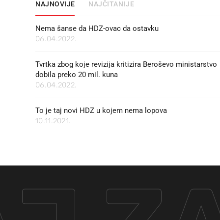
NAJNOVIJE
NAJČITANIJE
Nema šanse da HDZ-ovac da ostavku
06.04.2022.
Tvrtka zbog koje revizija kritizira Beroševo ministarstvo
dobila preko 20 mil. kuna
06.04.2022.
To je taj novi HDZ u kojem nema lopova
10.11.2021.