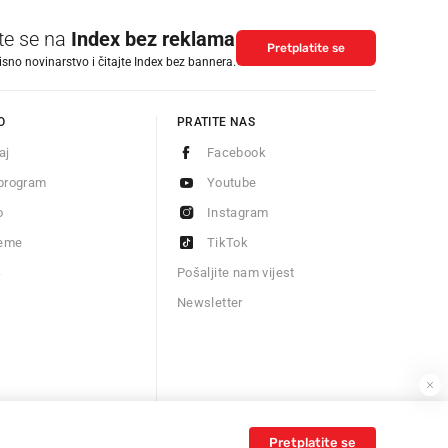
ite se na
Index bez reklama
Pretplatite se
isno novinarstvo i čitajte Index bez bannera.
O
PRATITE NAS
aj
Facebook
program
Youtube
o
Instagram
jeme
TikTok
S
Pošaljite nam vijest
Newsletter
Pretplatite se