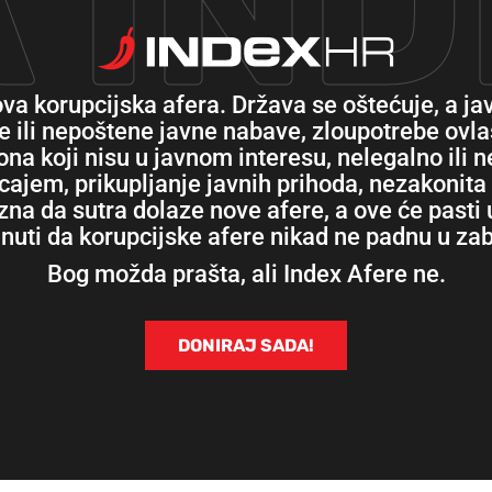
 IN
va korupcijska afera. Država se oštećuje, a ja
ili nepoštene javne nabave, zloupotrebe ovlas
ona koji nisu u javnom interesu, nelegalno ili
ecajem, prikupljanje javnih prihoda, nezakonit
zna da sutra dolaze nove afere, a ove će pasti
nuti da korupcijske afere nikad ne padnu u za
Bog možda prašta, ali Index Afere ne.
DONIRAJ SADA!