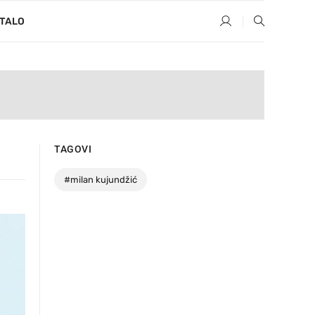
TALO
TAGOVI
#
milan kujundžić