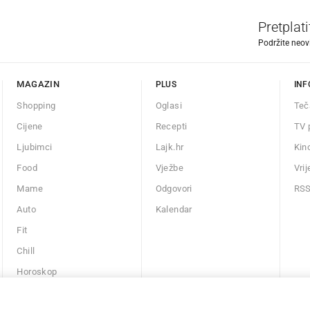
Pretplat
Podržite neov
MAGAZIN
PLUS
INF
Shopping
Oglasi
Teč
Cijene
Recepti
TV 
Ljubimci
Lajk.hr
Kin
Food
Vježbe
Vri
Mame
Odgovori
RS
Auto
Kalendar
Fit
Chill
Horoskop