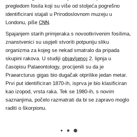
pregledom fosila koji su više od stoljeća pogrešno
identificirani stajali u Prirodoslovnom muzeju u
CNN
Londonu, piše
.
Spajanjem starih primjeraka s novootkrivenim fosilima,
znanstvenici su uspjeli stvoriti potpuniju sliku
organizma za kojeg se nekad smatralo da pripada
objavljenoj
skupini rakova. U studiji
2. lipnja u
časopisu Palaeontology, procijenili su da je
Praearcturus gigas bio dugačak otprilike jedan metar.
Prvi put identificiran 1870-ih, isprva je bio klasificiran
kao izopod, vrsta raka. Tek se 1980-ih, s novim
saznanjima, počelo razmatrati da bi se zapravo moglo
raditi o škorpionu.