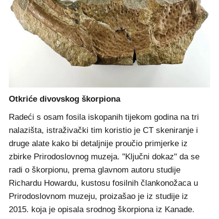
Fragment fosila upućuje na to da je P. gigas najvjerojatnije imao
kliješta dugačka oko 15 centimetara.
Otkriće divovskog škorpiona
Radeći s osam fosila iskopanih tijekom godina na tri
nalazišta, istraživački tim koristio je CT skeniranje i
druge alate kako bi detaljnije proučio primjerke iz
zbirke Prirodoslovnog muzeja. "Ključni dokaz" da se
radi o škorpionu, prema glavnom autoru studije
Richardu Howardu, kustosu fosilnih člankonožaca u
Prirodoslovnom muzeju, proizašao je iz studije iz
2015. koja je opisala srodnog škorpiona iz Kanade.