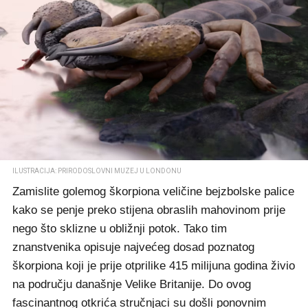
ILUSTRACIJA: PRIRODOSLOVNI MUZEJ U LONDONU
Zamislite golemog škorpiona veličine bejzbolske palice
kako se penje preko stijena obraslih mahovinom prije
nego što sklizne u obližnji potok. Tako tim
znanstvenika opisuje najvećeg dosad poznatog
škorpiona koji je prije otprilike 415 milijuna godina živio
na području današnje Velike Britanije. Do ovog
fascinantnog otkrića stručnjaci su došli ponovnim