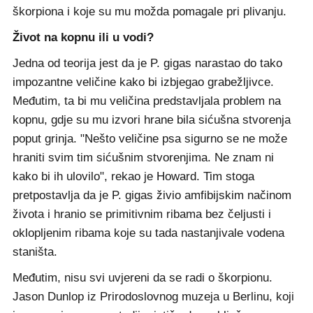
škorpiona i koje su mu možda pomagale pri plivanju.
Život na kopnu ili u vodi?
Jedna od teorija jest da je P. gigas narastao do tako
impozantne veličine kako bi izbjegao grabežljivce.
Međutim, ta bi mu veličina predstavljala problem na
kopnu, gdje su mu izvori hrane bila sićušna stvorenja
poput grinja. "Nešto veličine psa sigurno se ne može
hraniti svim tim sićušnim stvorenjima. Ne znam ni
kako bi ih ulovilo", rekao je Howard. Tim stoga
pretpostavlja da je P. gigas živio amfibijskim načinom
života i hranio se primitivnim ribama bez čeljusti i
oklopljenim ribama koje su tada nastanjivale vodena
staništa.
Međutim, nisu svi uvjereni da se radi o škorpionu.
Jason Dunlop iz Prirodoslovnog muzeja u Berlinu, koji