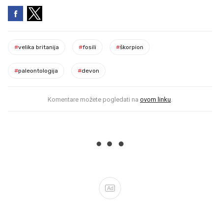
#
velika britanija
#
fosili
#
škorpion
#
paleontologija
#
devon
Komentare možete pogledati na
ovom linku
.
Ad