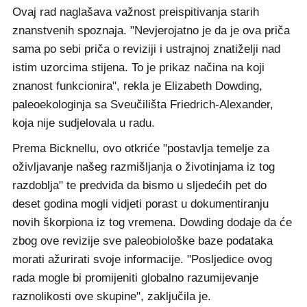
Ovaj rad naglašava važnost preispitivanja starih
znanstvenih spoznaja. "Nevjerojatno je da je ova priča
sama po sebi priča o reviziji i ustrajnoj znatiželji nad
istim uzorcima stijena. To je prikaz načina na koji
znanost funkcionira", rekla je Elizabeth Dowding,
paleoekologinja sa Sveučilišta Friedrich-Alexander,
koja nije sudjelovala u radu.
Prema Bicknellu, ovo otkriće "postavlja temelje za
oživljavanje našeg razmišljanja o životinjama iz tog
razdoblja" te predviđa da bismo u sljedećih pet do
deset godina mogli vidjeti porast u dokumentiranju
novih škorpiona iz tog vremena. Dowding dodaje da će
zbog ove revizije sve paleobiološke baze podataka
morati ažurirati svoje informacije. "Posljedice ovog
rada mogle bi promijeniti globalno razumijevanje
raznolikosti ove skupine", zaključila je.