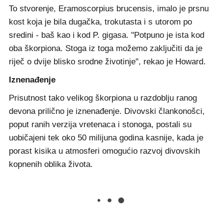
To stvorenje, Eramoscorpius brucensis, imalo je prsnu
kost koja je bila dugačka, trokutasta i s utorom po
sredini - baš kao i kod P. gigasa. "Potpuno je ista kod
oba škorpiona. Stoga iz toga možemo zaključiti da je
riječ o dvije blisko srodne životinje", rekao je Howard.
Iznenađenje
Prisutnost tako velikog škorpiona u razdoblju ranog
devona prilično je iznenađenje. Divovski člankonošci,
poput ranih verzija vretenaca i stonoga, postali su
uobičajeni tek oko 50 milijuna godina kasnije, kada je
porast kisika u atmosferi omogućio razvoj divovskih
kopnenih oblika života.