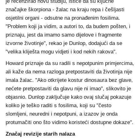
je recenzirao novu studiju, ističe da su ključne
značajke škorpiona - žalac na kraju repa i češljasti
osjetilni organi - odsutne na pronađenim fosilima.
"Problem koji ja vidim, a autori to, da budem pošten, i
priznaju, jest da imamo samo dijelove i fragmente
izvorne životinje", rekao je Dunlop, dodajući da se
"velika kliješta mogu vidjeti i kod nekih rakova".
Howard priznaje da su radili s nepotpunim primjercima,
ali kaže da nema razloga pretpostaviti da životinja nije
imala žalac. "Ako otkrijete kostur dinosaura bez glave,
nećete pretpostaviti da glavu nije ni imao", slikovito je
objasnio. Dunlop zaključuje kako ovaj slučaj pokazuje
koliko je teško raditi s fosilima, koji su "često
slomljeni, neuredni i nepotpuni, a izazov je onda
protumačiti ono što vidimo koristeći dostupne dokaze".
Značaj revizije starih nalaza