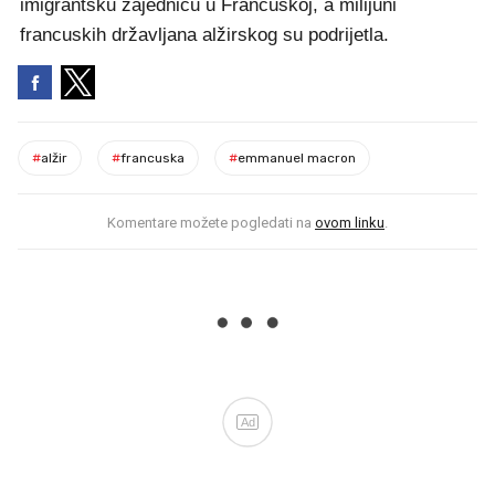
imigrantsku zajednicu u Francuskoj, a milijuni
francuskih državljana alžirskog su podrijetla.
#
alžir
#
francuska
#
emmanuel macron
Komentare možete pogledati na
ovom linku
.
Ad