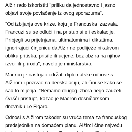
Alžir rado iskoristiti "priliku da jednostavno i jasno
objavi svoje povlačenje iz ovog sporazuma".
"Od izbijanja ove krize, koju je Francuska izazvala,
Francuzi su se odlučili na pristup sile i eskalacije.
Pribjegli su prijetnjama, ultimatumima i diktatima,
ignorirajući činjenicu da Alžir ne podliježe nikakvom
obliku pritiska, prisile ili ucjene, bez obzira na njihov
izvor ili prirodu", navelo je ministarstvo.
Macron je nastojao održati diplomatske odnose s
Alžirom i pozivao na deeskalaciju, ali čini se kako se
sad to mijenja. "Nemamo drugog izbora nego zauzeti
čvršći pristup", kazao je Macron desničarskom
dnevniku Le Figaro.
Odnosi s Alžirom također su vruća tema za francuskog
predsjednika na domaćem planu. Alžirci čine najveću