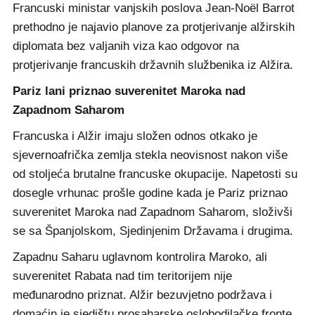
Francuski ministar vanjskih poslova Jean-Noël Barrot
prethodno je najavio planove za protjerivanje alžirskih
diplomata bez valjanih viza kao odgovor na
protjerivanje francuskih državnih službenika iz Alžira.
Pariz lani priznao suverenitet Maroka nad
Zapadnom Saharom
Francuska i Alžir imaju složen odnos otkako je
sjevernoafrička zemlja stekla neovisnost nakon više
od stoljeća brutalne francuske okupacije. Napetosti su
dosegle vrhunac prošle godine kada je Pariz priznao
suverenitet Maroka nad Zapadnom Saharom, složivši
se sa Španjolskom, Sjedinjenim Državama i drugima.
Zapadnu Saharu uglavnom kontrolira Maroko, ali
suverenitet Rabata nad tim teritorijem nije
međunarodno priznat. Alžir bezuvjetno podržava i
domaćin je sjedištu prosaharske oslobodilačke fronte