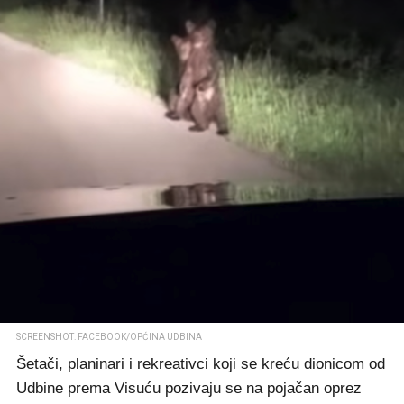
SCREENSHOT: FACEBOOK/OPĆINA UDBINA
Šetači, planinari i rekreativci koji se kreću dionicom od
Udbine prema Visuću pozivaju se na pojačan oprez