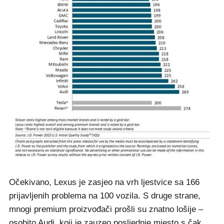
Očekivano, Lexus je zasjeo na vrh ljestvice sa 166
prijavljenih problema na 100 vozila. S druge strane,
mnogi premium proizvođači prošli su znatno lošije –
osobito Audi, koji je zauzeo posljednje mjesto s čak