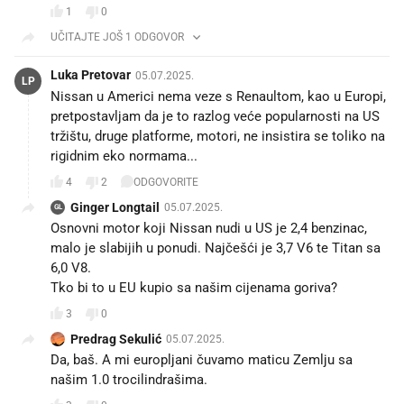
1
0
UČITAJTE JOŠ 1 ODGOVOR
Luka Pretovar
05.07.2025.
LP
Nissan u Americi nema veze s Renaultom, kao u Europi,
pretpostavljam da je to razlog veće popularnosti na US
tržištu, druge platforme, motori, ne insistira se toliko na
rigidnim eko normama...
4
2
ODGOVORITE
Ginger Longtail
05.07.2025.
GL
Osnovni motor koji Nissan nudi u US je 2,4 benzinac,
malo je slabijih u ponudi. Najčešći je 3,7 V6 te Titan sa
6,0 V8.
Tko bi to u EU kupio sa našim cijenama goriva?
3
0
Predrag Sekulić
05.07.2025.
Da, baš. A mi europljani čuvamo maticu Zemlju sa
našim 1.0 trocilindrašima.