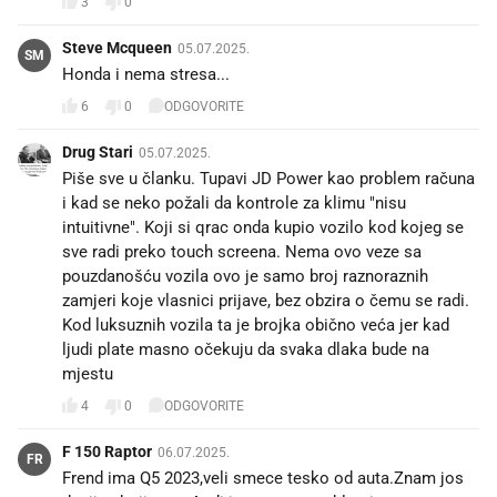
3
0
Steve Mcqueen
05.07.2025.
SM
Honda i nema stresa...
6
0
ODGOVORITE
Drug Stari
05.07.2025.
Piše sve u članku. Tupavi JD Power kao problem računa
i kad se neko požali da kontrole za klimu "nisu
intuitivne". Koji si qrac onda kupio vozilo kod kojeg se
sve radi preko touch screena. Nema ovo veze sa
pouzdanošću vozila ovo je samo broj raznoraznih
zamjeri koje vlasnici prijave, bez obzira o čemu se radi.
Kod luksuznih vozila ta je brojka obično veća jer kad
ljudi plate masno očekuju da svaka dlaka bude na
mjestu
4
0
ODGOVORITE
F 150 Raptor
06.07.2025.
FR
Frend ima Q5 2023,veli smece tesko od auta.Znam jos