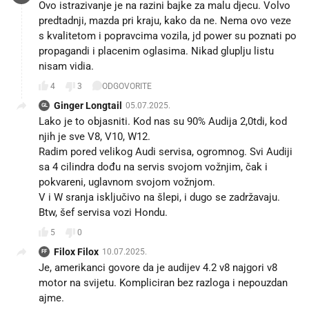
Ovo istrazivanje je na razini bajke za malu djecu. Volvo
predtadnji, mazda pri kraju, kako da ne. Nema ovo veze
s kvalitetom i popravcima vozila, jd power su poznati po
propagandi i placenim oglasima. Nikad gluplju listu
nisam vidia.
4
3
ODGOVORITE
Ginger Longtail
05.07.2025.
GL
Lako je to objasniti. Kod nas su 90% Audija 2,0tdi, kod
njih je sve V8, V10, W12.
Radim pored velikog Audi servisa, ogromnog. Svi Audiji
sa 4 cilindra dođu na servis svojom vožnjim, čak i
pokvareni, uglavnom svojom vožnjom.
V i W sranja isključivo na šlepi, i dugo se zadržavaju.
Btw, šef servisa vozi Hondu.
5
0
Filox Filox
10.07.2025.
FF
Je, amerikanci govore da je audijev 4.2 v8 najgori v8
motor na svijetu. Kompliciran bez razloga i nepouzdan
ajme.