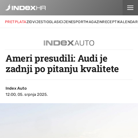
PRETPLATA
ZID
VIJESTI
OGLASI
CIJENE
SPORT
MAGAZIN
RECEPTI
KALENDAR
Ameri presudili: Audi je
zadnji po pitanju kvalitete
Index Auto
12:00, 05. srpnja 2025.