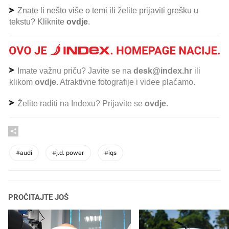
Znate li nešto više o temi ili želite prijaviti grešku u
tekstu? Kliknite
ovdje
.
Imate važnu priču? Javite se na
desk@index.hr
ili
klikom
ovdje
. Atraktivne fotografije i videe plaćamo.
Želite raditi na Indexu? Prijavite se
ovdje
.
#
audi
#
j.d. power
#
iqs
PROČITAJTE JOŠ