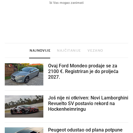
VIDEO
Liječnik otkrio kad je
Što povezuje Lexus i
najbolje vrijeme za skidanje
legendarnog Ponyja?
dioptrije
NAJNOVIJE
NAJČITANIJE
VEZANO
Ovaj Ford Mondeo prodaje se za
2100 €. Registriran je do proljeća
2027.
Još nije ni otkriven: Novi Lamborghini
Revuelto SV postavio rekord na
Hockenheimringu
Peugeot odustao od plana potpune