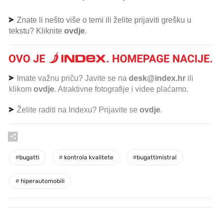
Znate li nešto više o temi ili želite prijaviti grešku u
tekstu? Kliknite
ovdje
.
Imate važnu priču? Javite se na
desk@index.hr
ili
klikom
ovdje
. Atraktivne fotografije i videe plaćamo.
Želite raditi na Indexu? Prijavite se
ovdje
.
#
bugatti
#
kontrola kvalitete
#
bugattimistral
#
hiperautomobili