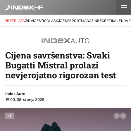
PRETPLATA
ZID
VIJESTI
OGLASI
CIJENE
SPORT
MAGAZIN
RECEPTI
KALENDAR
Cijena savršenstva: Svaki
Bugatti Mistral prolazi
nevjerojatno rigorozan test
Index Auto
19:00, 08. srpnja 2025.
1
/
21