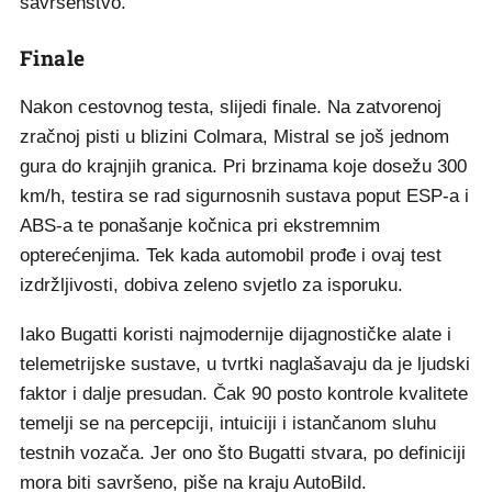
savršenstvo.
Finale
Nakon cestovnog testa, slijedi finale. Na zatvorenoj
zračnoj pisti u blizini Colmara, Mistral se još jednom
gura do krajnjih granica. Pri brzinama koje dosežu 300
km/h, testira se rad sigurnosnih sustava poput ESP-a i
ABS-a te ponašanje kočnica pri ekstremnim
opterećenjima. Tek kada automobil prođe i ovaj test
izdržljivosti, dobiva zeleno svjetlo za isporuku.
Iako Bugatti koristi najmodernije dijagnostičke alate i
telemetrijske sustave, u tvrtki naglašavaju da je ljudski
faktor i dalje presudan. Čak 90 posto kontrole kvalitete
temelji se na percepciji, intuiciji i istančanom sluhu
testnih vozača. Jer ono što Bugatti stvara, po definiciji
mora biti savršeno, piše na kraju AutoBild.