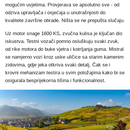
mogućim uvjetima. Provjerava se apsolutno sve - od
odziva upravljača i osjećaja u unutrašnjosti do
kvalitete završne obrade. Ništa se ne prepušta slučaju.
Uz motor snage 1600 KS, zvučna kulisa je ključan dio
iskustva. Testni vozači pomno osluškuju svaki zvuk,
od rike motora do buke vjetra i kotrljanja guma. Mistral
se namjerno vozi kroz uske uličice sa starim kamenim
zidovima, gdje jeka otkriva svaki detalj. Čak se i
krovni mehanizam testira u svim položajima kako bi se
osigurala besprijekorna tišina i funkcionalnost.