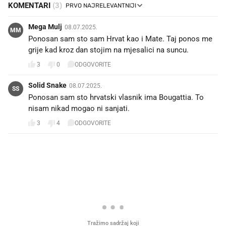
KOMENTARI
(3)
Mega Mulj
08.07.2025.
MM
Ponosan sam sto sam Hrvat kao i Mate. Taj ponos me
grije kad kroz dan stojim na mjesalici na suncu.
3
0
ODGOVORITE
Solid Snake
08.07.2025.
SS
Ponosan sam sto hrvatski vlasnik ima Bougattia. To
nisam nikad mogao ni sanjati.
3
4
ODGOVORITE
PROČITAJTE JOŠ