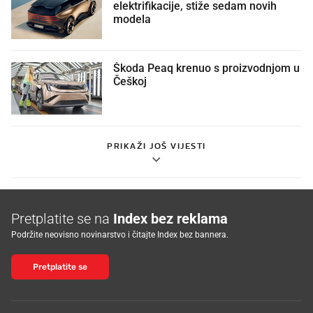
elektrifikacije, stiže sedam novih
modela
Škoda Peaq krenuo s proizvodnjom u
Češkoj
PRIKAŽI JOŠ VIJESTI
Pretplatite se na
Index bez reklama
Podržite neovisno novinarstvo i čitajte Index bez bannera.
Pretplatite se