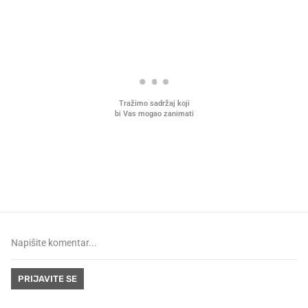
PROČITAJTE JOŠ
VIDEO
Liječnik otkrio kad je
Što povezuje Lexus i
najbolje vrijeme za skidanje
legendarnog Ponyja?
dioptrije
PRIJAVITE SE