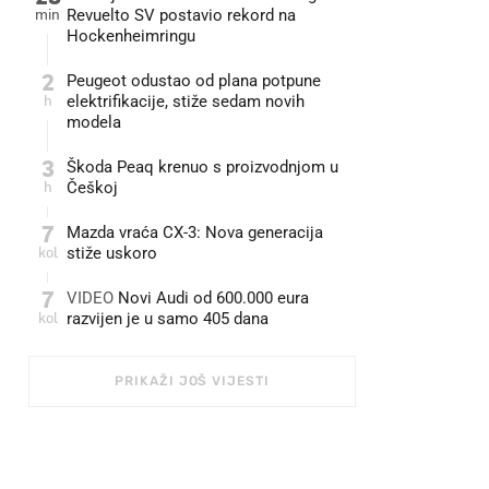
min
Revuelto SV postavio rekord na
Hockenheimringu
2
Peugeot odustao od plana potpune
h
elektrifikacije, stiže sedam novih
modela
3
Škoda Peaq krenuo s proizvodnjom u
h
Češkoj
7
Mazda vraća CX-3: Nova generacija
kol
stiže uskoro
7
VIDEO
Novi Audi od 600.000 eura
kol
razvijen je u samo 405 dana
PRIKAŽI JOŠ VIJESTI