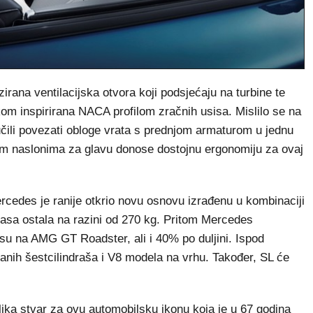
izirana ventilacijska otvora koji podsjećaju na turbine te
om inspirirana NACA profilom zračnih usisa. Mislilo se na
lučili povezati obloge vrata s prednjom armaturom u jednu
anim naslonima za glavu donose dostojnu ergonomiju za ovaj
cedes je ranije otkrio novu osnovu izrađenu u kombinaciji
masa ostala na razini od 270 kg. Pritom Mercedes
osu na AMG GT Roadster, ali i 40% po duljini. Ispod
anih šestcilindraša i V8 modela na vrhu. Također, SL će
ika stvar za ovu automobilsku ikonu koja je u 67 godina