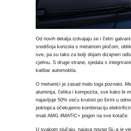
Od novih detalja izdvajaju se i četiri galvan
središnja konzola s metalnom pločom, oblik
sve, pa su tako za bolji dojam dizajneri od
cjelinu. S druge strane, sjedala s integrir
kalibar automobila.
O mehanici je zasad malo toga poznato. Mer
aluminija, čelika i kompozita, sve kako bi 
najavljuje 50% veću krutost po širini u odn
poklopca očekujemo kombinaciju elektrificir
imati AMG 4MATIC+ pogon na sve kotače.
U svakom slučaju, najava novog SL-a je vel