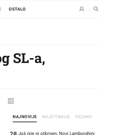
E
OSTALO
g SL-a,
NAJNOVIJE
NAJČITANIJE
VEZANO
28
Još nije ni otkriven: Novi Lamborghini