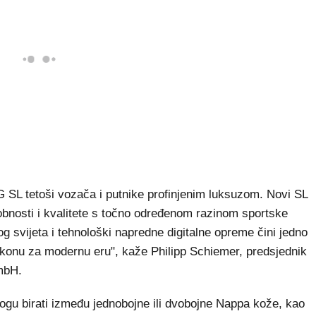
L tetoši vozača i putnike profinjenim luksuzom. Novi SL
obnosti i kvalitete s točno određenom razinom sportske
g svijeta i tehnološki napredne digitalne opreme čini jedno
ikonu za modernu eru", kaže Philipp Schiemer, predsjednik
GmbH.
ogu birati između jednobojne ili dvobojne Nappa kože, kao