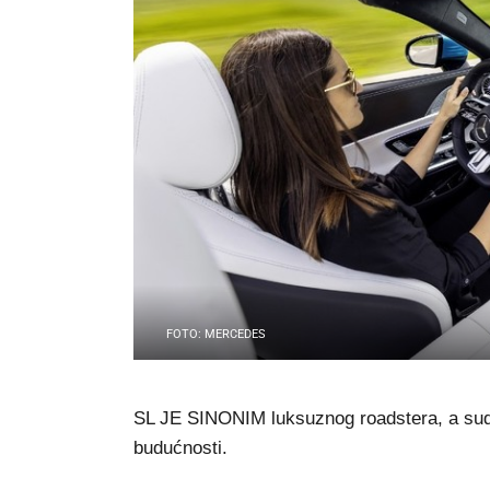
FOTO: MERCEDES
SL JE SINONIM luksuznog roadstera, a sudeć
budućnosti.