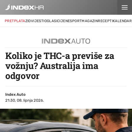
PRETPLATA
ZID
VIJESTI
OGLASI
CIJENE
SPORT
MAGAZIN
RECEPTI
KALENDAR
Koliko je THC-a previše za
vožnju? Australija ima
odgovor
Index Auto
21:30, 08. lipnja 2026.