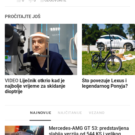
0
0
ODGOVORITE
PROČITAJTE JOŠ
VIDEO
Liječnik otkrio kad je
Što povezuje Lexus i
najbolje vrijeme za skidanje
legendarnog Ponyja?
dioptrije
NAJNOVIJE
NAJČITANIJE
VEZANO
Mercedes-AMG GT 53: predstavljena
slabija verzija od 544 KS i velikog