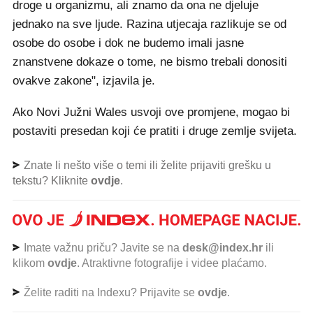
droge u organizmu, ali znamo da ona ne djeluje
jednako na sve ljude. Razina utjecaja razlikuje se od
osobe do osobe i dok ne budemo imali jasne
znanstvene dokaze o tome, ne bismo trebali donositi
ovakve zakone", izjavila je.
Ako Novi Južni Wales usvoji ove promjene, mogao bi
postaviti presedan koji će pratiti i druge zemlje svijeta.
Znate li nešto više o temi ili želite prijaviti grešku u
tekstu? Kliknite
ovdje
.
Imate važnu priču? Javite se na
desk@index.hr
ili
klikom
ovdje
. Atraktivne fotografije i videe plaćamo.
Želite raditi na Indexu? Prijavite se
ovdje
.