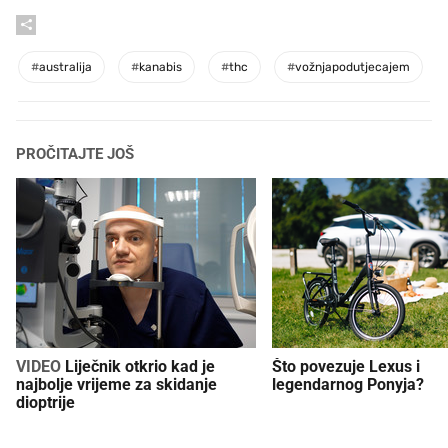
#
australija
#
kanabis
#
thc
#
vožnjapodutjecajem
PROČITAJTE JOŠ
VIDEO
Liječnik otkrio kad je
Što povezuje Lexus i
najbolje vrijeme za skidanje
legendarnog Ponyja?
dioptrije