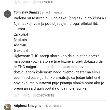
5
0
ODGOVORITE
Tomislav Dmazet
prije 2 mjeseca
TD
Rađena su testiranja u Engleskoj (engleski auto klub) a i
Njemackoj .voznja pod utjecajem droga,refleksi itd.
1 umor
2alkohol
3kokain
4heroin
5 exstazi
Uglavnom THC zadnji skoro kao da si cist,najoprezniji i
najsporija voznja sto se tice brzine a jtijeli dokazati da
je THC najgori😂😂 e da nisu australci prvi sa
dozvoljenom kolicinom nego nijemci- tester na slinu
cca 4h od pusenja ,toliko smatraju da jedan joint drzi
covijeka..malo istraziti prije pisanja clanka osim ako je
prepisan sa drugih portala onda mpje isprike
1
0
ODGOVORITE
Atipična Smegma
prije 2 mjeseca