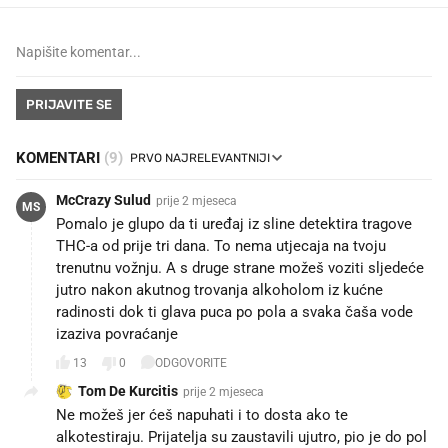
PRIJAVITE SE
KOMENTARI
(9)
McCrazy Sulud
prije 2 mjeseca
MS
Pomalo je glupo da ti uređaj iz sline detektira tragove
THC-a od prije tri dana. To nema utjecaja na tvoju
trenutnu vožnju. A s druge strane možeš voziti sljedeće
jutro nakon akutnog trovanja alkoholom iz kućne
radinosti dok ti glava puca po pola a svaka čaša vode
izaziva povraćanje
13
0
ODGOVORITE
Tom De Kurcitis
prije 2 mjeseca
Ne možeš jer ćeš napuhati i to dosta ako te
alkotestiraju. Prijatelja su zaustavili ujutro, pio je do pol