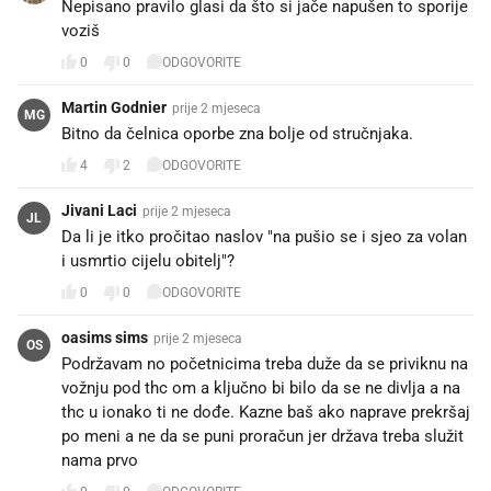
Nepisano pravilo glasi da što si jače napušen to sporije
voziš
0
0
ODGOVORITE
Martin Godnier
prije 2 mjeseca
MG
Bitno da čelnica oporbe zna bolje od stručnjaka.
4
2
ODGOVORITE
Jivani Laci
prije 2 mjeseca
JL
Da li je itko pročitao naslov "na pušio se i sjeo za volan
i usmrtio cijelu obitelj"?
0
0
ODGOVORITE
oasims sims
prije 2 mjeseca
OS
Podržavam no početnicima treba duže da se priviknu na
vožnju pod thc om a ključno bi bilo da se ne divlja a na
thc u ionako ti ne dođe. Kazne baš ako naprave prekršaj
po meni a ne da se puni proračun jer država treba služit
nama prvo