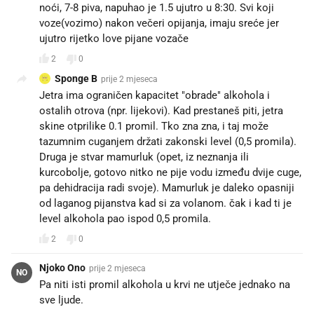
noći, 7-8 piva, napuhao je 1.5 ujutro u 8:30. Svi koji
voze(vozimo) nakon večeri opijanja, imaju sreće jer
ujutro rijetko love pijane vozače
2
0
Sponge B
prije 2 mjeseca
Jetra ima ograničen kapacitet "obrade" alkohola i
ostalih otrova (npr. lijekovi). Kad prestaneš piti, jetra
skine otprilike 0.1 promil. Tko zna zna, i taj može
tazumnim cuganjem držati zakonski level (0,5 promila).
Druga je stvar mamurluk (opet, iz neznanja ili
kurcobolje, gotovo nitko ne pije vodu između dvije cuge,
pa dehidracija radi svoje). Mamurluk je daleko opasniji
od laganog pijanstva kad si za volanom. čak i kad ti je
level alkohola pao ispod 0,5 promila.
2
0
Njoko Ono
prije 2 mjeseca
NO
Pa niti isti promil alkohola u krvi ne utječe jednako na
sve ljude.