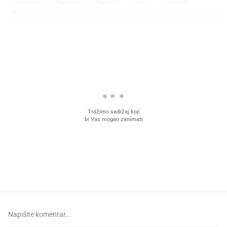
PROČITAJTE JOŠ
VIDEO
Liječnik otkrio kad je
Što povezuje Lexus i
najbolje vrijeme za skidanje
legendarnog Ponyja?
dioptrije