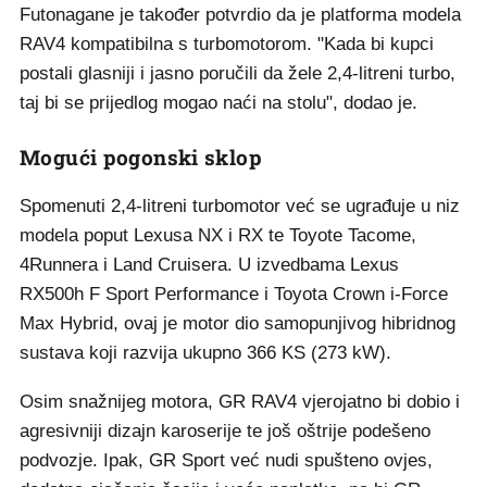
Futonagane je također potvrdio da je platforma modela
RAV4 kompatibilna s turbomotorom. "Kada bi kupci
postali glasniji i jasno poručili da žele 2,4-litreni turbo,
taj bi se prijedlog mogao naći na stolu", dodao je.
Mogući pogonski sklop
Spomenuti 2,4-litreni turbomotor već se ugrađuje u niz
modela poput Lexusa NX i RX te Toyote Tacome,
4Runnera i Land Cruisera. U izvedbama Lexus
RX500h F Sport Performance i Toyota Crown i-Force
Max Hybrid, ovaj je motor dio samopunjivog hibridnog
sustava koji razvija ukupno 366 KS (273 kW).
Osim snažnijeg motora, GR RAV4 vjerojatno bi dobio i
agresivniji dizajn karoserije te još oštrije podešeno
podvozje. Ipak, GR Sport već nudi spušteno ovjes,