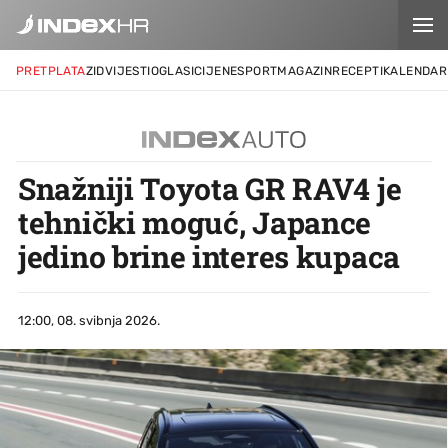
PRETPLATA
ZID
VIJESTI
OGLASI
CIJENE
SPORT
MAGAZIN
RECEPTI
KALENDAR
Snažniji Toyota GR RAV4 je
tehnički moguć, Japance
jedino brine interes kupaca
12:00, 08. svibnja 2026.