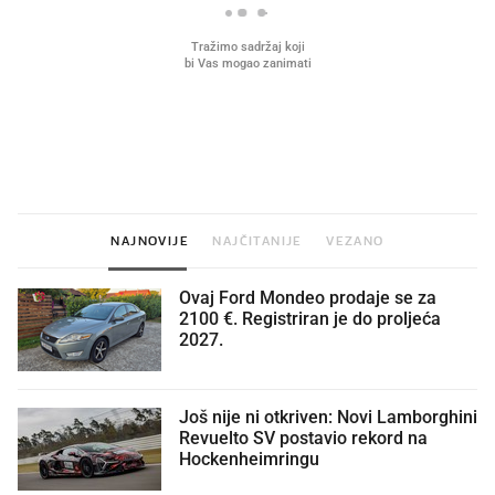
VIDEO
Liječnik otkrio kad je
Što povezuje Lexus i
najbolje vrijeme za skidanje
legendarnog Ponyja?
dioptrije
NAJNOVIJE
NAJČITANIJE
VEZANO
Ovaj Ford Mondeo prodaje se za
2100 €. Registriran je do proljeća
2027.
Još nije ni otkriven: Novi Lamborghini
Revuelto SV postavio rekord na
Hockenheimringu