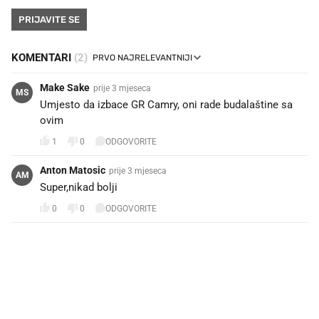
PRIJAVITE SE
KOMENTARI
(2)
Make Sake
prije 3 mjeseca
MS
Umjesto da izbace GR Camry, oni rade budalaštine sa
ovim
1
0
ODGOVORITE
Anton Matosic
prije 3 mjeseca
AM
Super,nikad bolji
0
0
ODGOVORITE
PROČITAJTE JOŠ