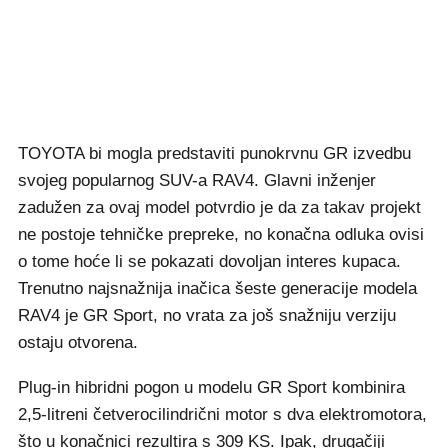
TOYOTA bi mogla predstaviti punokrvnu GR izvedbu
svojeg popularnog SUV-a RAV4. Glavni inženjer
zadužen za ovaj model potvrdio je da za takav projekt
ne postoje tehničke prepreke, no konačna odluka ovisi
o tome hoće li se pokazati dovoljan interes kupaca.
Trenutno najsnažnija inačica šeste generacije modela
RAV4 je GR Sport, no vrata za još snažniju verziju
ostaju otvorena.
Plug-in hibridni pogon u modelu GR Sport kombinira
2,5-litreni četverocilindrični motor s dva elektromotora,
što u konačnici rezultira s 309 KS. Ipak, drugačiji