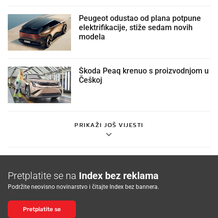
Peugeot odustao od plana potpune
elektrifikacije, stiže sedam novih
modela
Škoda Peaq krenuo s proizvodnjom u
Češkoj
PRIKAŽI JOŠ VIJESTI
Pretplatite se na
Index bez reklama
Podržite neovisno novinarstvo i čitajte Index bez bannera.
Pretplatite se