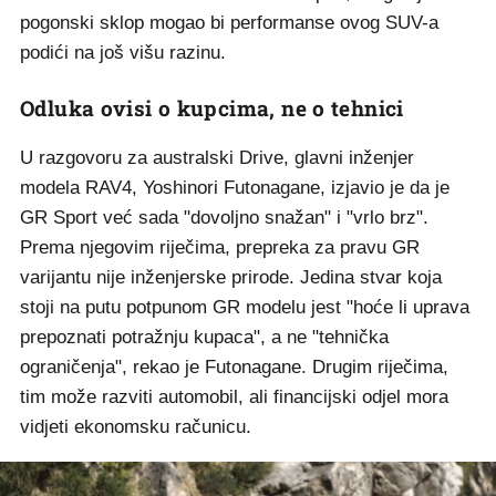
pogonski sklop mogao bi performanse ovog SUV-a
podići na još višu razinu.
Odluka ovisi o kupcima, ne o tehnici
U razgovoru za australski Drive, glavni inženjer
modela RAV4, Yoshinori Futonagane, izjavio je da je
GR Sport već sada "dovoljno snažan" i "vrlo brz".
Prema njegovim riječima, prepreka za pravu GR
varijantu nije inženjerske prirode. Jedina stvar koja
stoji na putu potpunom GR modelu jest "hoće li uprava
prepoznati potražnju kupaca", a ne "tehnička
ograničenja", rekao je Futonagane. Drugim riječima,
tim može razviti automobil, ali financijski odjel mora
vidjeti ekonomsku računicu.