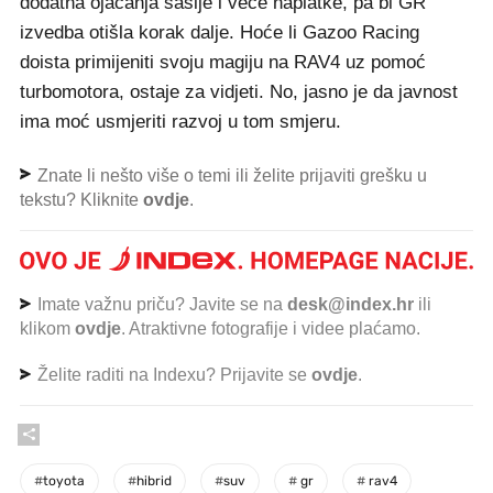
dodatna ojačanja šasije i veće naplatke, pa bi GR
izvedba otišla korak dalje. Hoće li Gazoo Racing
doista primijeniti svoju magiju na RAV4 uz pomoć
turbomotora, ostaje za vidjeti. No, jasno je da javnost
ima moć usmjeriti razvoj u tom smjeru.
Znate li nešto više o temi ili želite prijaviti grešku u
tekstu? Kliknite
ovdje
.
Imate važnu priču? Javite se na
desk@index.hr
ili
klikom
ovdje
. Atraktivne fotografije i videe plaćamo.
Želite raditi na Indexu? Prijavite se
ovdje
.
#
toyota
#
hibrid
#
suv
#
gr
#
rav4