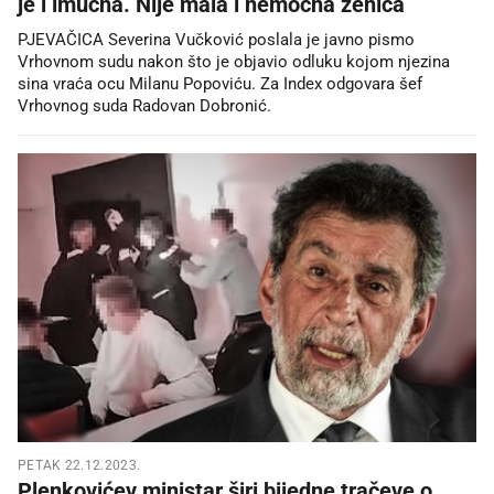
je i imućna. Nije mala i nemoćna ženica
PJEVAČICA Severina Vučković poslala je javno pismo
Vrhovnom sudu nakon što je objavio odluku kojom njezina
sina vraća ocu Milanu Popoviću. Za Index odgovara šef
Vrhovnog suda Radovan Dobronić.
PETAK 22.12.2023.
Plenkovićev ministar širi bijedne tračeve o