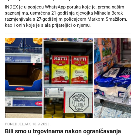
INDEX je u posjedu WhatsApp poruka koje je, prema našim
saznanjima, usmrćena 21-godišnja djevojka Mihaela Berak
razmjenjivala s 27-godišnjim policajcem Markom Smažilom,
kao i onih koje je slala prijateljici o njemu.
PONEDJELJAK 18.9.2023.
Bili smo u trgovinama nakon ograničavanja