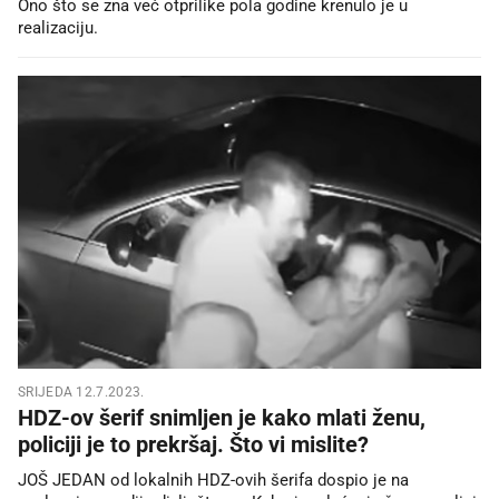
Ono što se zna već otprilike pola godine krenulo je u
realizaciju.
SRIJEDA 12.7.2023.
HDZ-ov šerif snimljen je kako mlati ženu,
policiji je to prekršaj. Što vi mislite?
JOŠ JEDAN od lokalnih HDZ-ovih šerifa dospio je na