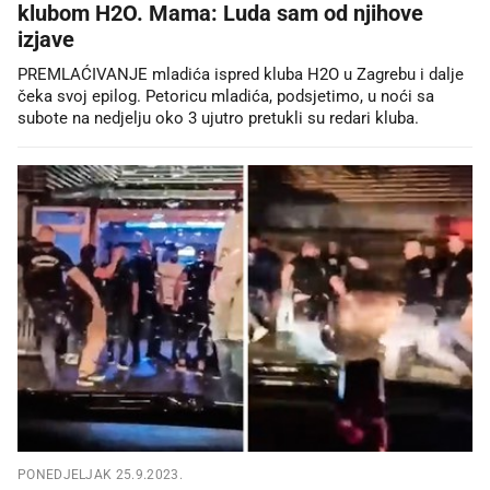
klubom H2O. Mama: Luda sam od njihove
izjave
PREMLAĆIVANJE mladića ispred kluba H2O u Zagrebu i dalje
čeka svoj epilog. Petoricu mladića, podsjetimo, u noći sa
subote na nedjelju oko 3 ujutro pretukli su redari kluba.
PONEDJELJAK 25.9.2023.