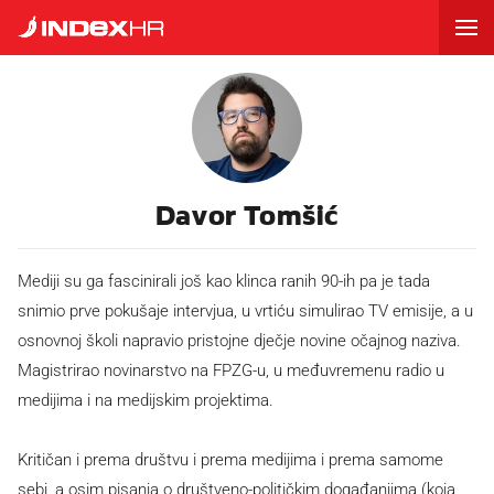
Davor Tomšić
Mediji su ga fascinirali još kao klinca ranih 90-ih pa je tada
snimio prve pokušaje intervjua, u vrtiću simulirao TV emisije, a u
osnovnoj školi napravio pristojne dječje novine očajnog naziva.
Magistrirao novinarstvo na FPZG-u, u međuvremenu radio u
medijima i na medijskim projektima.
Kritičan i prema društvu i prema medijima i prema samome
sebi, a osim pisanja o društveno-političkim događanjima (koja