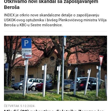
Otkrivamo novi skandal sa zapošljavanjem
Beroša
INDEX je otkrio nove skandalozne detalje o zapošljavanju
USKOK-ovog optuženika i bivšeg Plenkovićevog ministra Vilija
Beroša u KBC-u Sestre milosrdnice.
ČETVRTAK 5.12.2024.