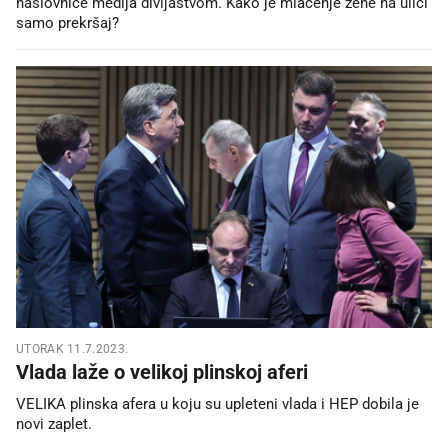
naslovnice medija divljaštvom. Kako je mlaćenje žene na ulici
samo prekršaj?
UTORAK 11.7.2023.
Vlada laže o velikoj plinskoj aferi
VELIKA plinska afera u koju su upleteni vlada i HEP dobila je
novi zaplet.