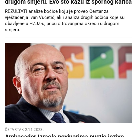
drugom smjeru. Evo što kažu iz spornog kafića
REZULTATI analize bočice koju je proveo Centar za
vještačenja Ivan Vučetić, ali i analiza drugih bočica koje su
obavljene u HZJZ-u, priču o trovanjima okreću u drugom
smjeru.
ČETVRTAK 2.11.2023.
Ambasador Izraela novinarima pustio jezive