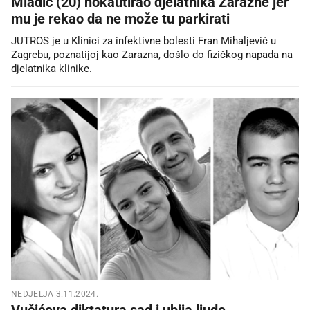
Mladić (20) nokautirao djelatnika Zarazne jer
mu je rekao da ne može tu parkirati
JUTROS je u Klinici za infektivne bolesti Fran Mihaljević u
Zagrebu, poznatijoj kao Zarazna, došlo do fizičkog napada na
djelatnika klinike.
NEDJELJA 3.11.2024.
Vučićeva diktatura sad i ubija ljude