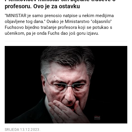
profesoru. Ovo je za ostavku
"MINISTAR je samo prenosio natpise u nekim medijima
objavljene tog dana." Ovako je Ministarstvo "objasnilo"
Fuchsovo bijedno tračanje profesora koji se potukao s
učenikom, pa je onda Fuchs dao još goru izjavu.
SRIJEDA 13.12.2023.