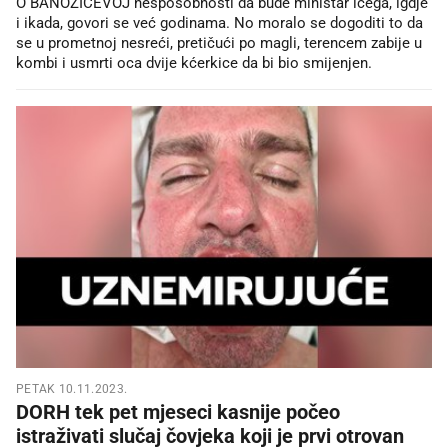
O BANOŽIĆEVOJ nesposobnosti da bude ministar ičega, igdje
i ikada, govori se već godinama. No moralo se dogoditi to da
se u prometnoj nesreći, pretičući po magli, terencem zabije u
kombi i usmrti oca dvije kćerkice da bi bio smijenjen.
PETAK 10.11.2023.
DORH tek pet mjeseci kasnije počeo
istraživati slučaj čovjeka koji je prvi otrovan