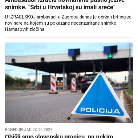
snimke. "Srbi u Hrvatskoj su imali sreće"
U IZRAELSKOJ ambasadi u Zagrebu danas je održan brifing za
novinare na kojem su pokazane necenzurirane snimke
Hamasovih zločina.
PONEDJELJAK 23.10.2023.
Obišli smo slovensku granicu, na nekim