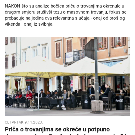
NAKON što su analize bočica priču o trovanjima okrenule u
drugom smjeru srušivši tezu o masovnom trovanju, fokus se
prebacuje na jedina dva relevantna slučaja - onaj od prošlog
vikenda i onaj iz svibnja.
ČETVRTAK 9.11.2023.
Priča o trovanjima se okreće u potpuno