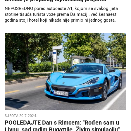
NEPOSREDNO pored autoceste A1, kojom se svakog ljeta
stotine tisuća turista voze prema Dalmaciji, već šesnaest
godina stoji hotel koji nikada nije primio ni jednog gosta.
SUBOTA 20.7.2024.
POGLEDAJTE Dan s Rimcem: "Rođen sam u
Livnu, sad radim Bugattije. Živim simulaciju"