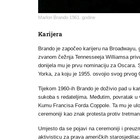
Marlon Brando 1961. godine
Karijera
Brando je započeo karijeru na Broadwayu, 
zvanom čežnja Tennesseeja Williamsa privukl
donijela mu je prvu nominaciju za Oscara. 
Yorka, za koju je 1955. osvojio svog prvog 
Tijekom 1960-ih Brando je doživio pad u kar
sukoba s redateljima. Međutim, povratak u 
Kumu Francisa Forda Coppole. Ta mu je uloga
ceremoniji kao znak protesta protiv tretma
Umjesto da se pojavi na ceremoniji i preuzm
aktivisticu za prava američkih starosjedila