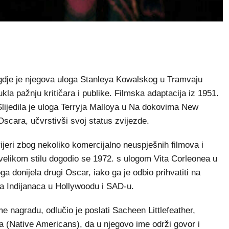
gdje je njegova uloga Stanleya Kowalskog u Tramvaju
a pažnju kritičara i publike. Filmska adaptacija iz 1951.
Slijedila je uloga Terryja Malloya u Na dokovima New
Oscara, učvrstivši svoj status zvijezde.
ijeri zbog nekoliko komercijalno neuspješnih filmova i
velikom stilu dogodio se 1972. s ulogom Vita Corleonea u
 donijela drugi Oscar, iako ga je odbio prihvatiti na
na Indijanaca u Hollywoodu i SAD-u.
e nagradu, odlučio je poslati Sacheen Littlefeather,
ca (Native Americans), da u njegovo ime održi govor i