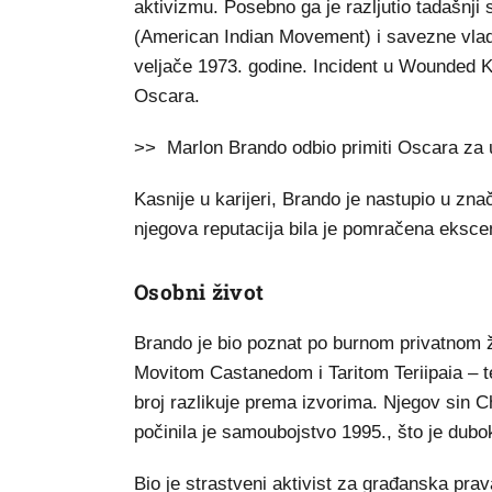
aktivizmu. Posebno ga je razljutio tadašnji
(American Indian Movement) i savezne vlade
veljače 1973. godine. Incident u Wounded K
Oscara.
>> Marlon Brando odbio primiti Oscara za
Kasnije u karijeri, Brando je nastupio u zn
njegova reputacija bila je pomračena eksc
Osobni život
Brando je bio poznat po burnom privatnom ž
Movitom Castanedom i Taritom Teriipaia – te
broj razlikuje prema izvorima. Njegov sin C
počinila je samoubojstvo 1995., što je dubo
Bio je strastveni aktivist za građanska prav