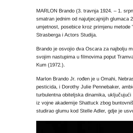
MARLON Brando (3. travnja 1924. – 1. srpnj
smatran jednim od najutjecajnijih glumaca 2
umjetnost, posebice kroz primjenu metode "
Strasberga i Actors Studija.
Brando je osvojio dva Oscara za najbolju mu
svojim nastupima u filmovima poput Tramva
Kum (1972.).
Marlon Brando Jr. rođen je u Omahi, Nebras
pesticida, i Dorothy Julie Pennebaker, ambic
turbulentna obiteljska dinamika, uključujuć
iz vojne akademije Shattuck zbog buntovniš
studirao glumu kod Stelle Adler, gdje je us