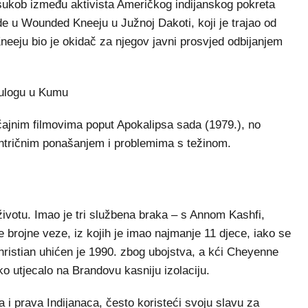
 sukob između aktivista Američkog indijanskog pokreta
 u Wounded Kneeju u Južnoj Dakoti, koji je trajao od
neeju bio je okidač za njegov javni prosvjed odbijanjem
 ulogu u Kumu
ačajnim filmovima poput Apokalipsa sada (1979.), no
entričnim ponašanjem i problemima s težinom.
ivotu. Imao je tri službena braka – s Annom Kashfi,
 brojne veze, iz kojih je imao najmanje 11 djece, iako se
hristian uhićen je 1990. zbog ubojstva, a kći Cheyenne
ko utjecalo na Brandovu kasniju izolaciju.
a i prava Indijanaca, često koristeći svoju slavu za