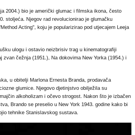
a 2004.) bio je američki glumac i filmska ikona, često
0. stoljeća. Njegov rad revolucionirao je glumačku
Method Acting", koju je popularizirao pod utjecajem Leeja
šku ulogu i ostavio neizbrisiv trag u kinematografiji
j zvan čežnja (1951.), Na dokovima New Yorka (1954.) i
ka, u obitelji Marlona Ernesta Branda, prodavača
iozne glumice. Njegovo djetinjstvo obilježila su
i majčin alkoholizam i očevo strogost. Nakon što je izbačen
tva, Brando se preselio u New York 1943. godine kako bi
vojio tehnike Stanislavskog sustava.