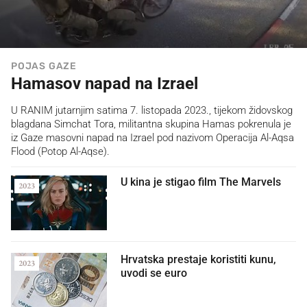
POJAS GAZE
Hamasov napad na Izrael
U RANIM jutarnjim satima 7. listopada 2023., tijekom židovskog
blagdana Simchat Tora, militantna skupina Hamas pokrenula je
iz Gaze masovni napad na Izrael pod nazivom Operacija Al-Aqsa
Flood (Potop Al-Aqse).
U kina je stigao film The Marvels
2023
Hrvatska prestaje koristiti kunu,
2023
uvodi se euro