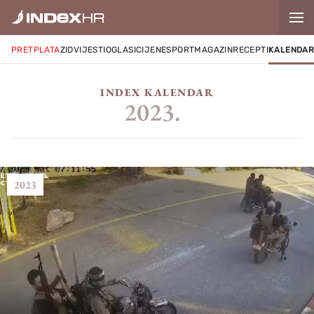
PRETPLATA
ZID
VIJESTI
OGLASI
CIJENE
SPORT
MAGAZIN
RECEPTI
KALENDA
INDEX KALENDAR
2023.
2023