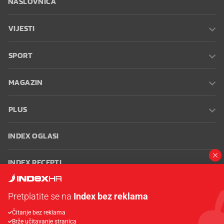
NASLOVNICA
VIJESTI
SPORT
MAGAZIN
PLUS
INDEX OGLASI
INDEX RECEPTI
INFO
Pretplatite se na
Index bez reklama
Čitanje bez reklama
Oglašavanje
Zaposli se na Indexu
Kontakt
Impressum
Uvjeti
Brže učitavanje stranica