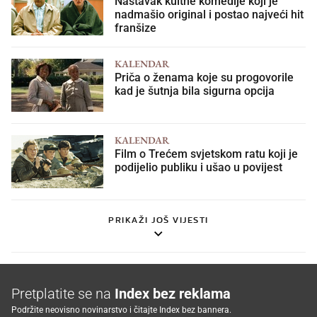
Nastavak kultne komedije koji je
nadmašio original i postao najveći hit
franšize
KALENDAR
Priča o ženama koje su progovorile
kad je šutnja bila sigurna opcija
KALENDAR
Film o Trećem svjetskom ratu koji je
podijelio publiku i ušao u povijest
PRIKAŽI JOŠ VIJESTI
Pretplatite se na
Index bez reklama
Podržite neovisno novinarstvo i čitajte Index bez bannera.