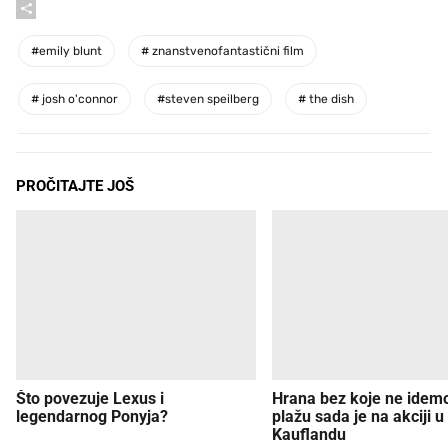
#
emily blunt
#
znanstvenofantastični film
#
josh o'connor
#
steven speilberg
#
the dish
PROČITAJTE JOŠ
Što povezuje Lexus i
Hrana bez koje ne idem
legendarnog Ponyja?
plažu sada je na akciji u
Kauflandu