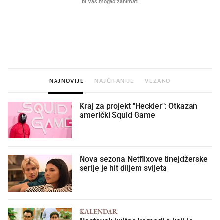
Što povezuje Lexus i
Hrana bez koje ne idem
legendarnog Ponyja?
plažu sada je na akciji u
Kauflandu
NAJNOVIJE
NAJČITANIJE
VEZANO
Kraj za projekt "Heckler": Otkazan
američki Squid Game
Nova sezona Netflixove tinejdžerske
serije je hit diljem svijeta
KALENDAR