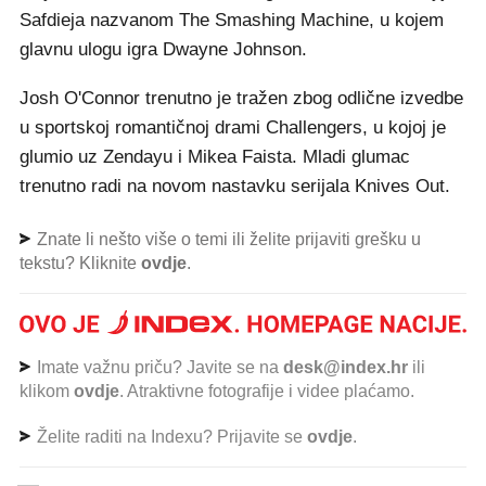
Safdieja nazvanom The Smashing Machine, u kojem
glavnu ulogu igra Dwayne Johnson.
Josh O'Connor trenutno je tražen zbog odlične izvedbe
u sportskoj romantičnoj drami Challengers, u kojoj je
glumio uz Zendayu i Mikea Faista. Mladi glumac
trenutno radi na novom nastavku serijala Knives Out.
Znate li nešto više o temi ili želite prijaviti grešku u
tekstu? Kliknite
ovdje
.
Imate važnu priču? Javite se na
desk@index.hr
ili
klikom
ovdje
. Atraktivne fotografije i videe plaćamo.
Želite raditi na Indexu? Prijavite se
ovdje
.