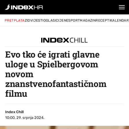
PRETPLATA
ZID
VIJESTI
OGLASI
CIJENE
SPORT
MAGAZIN
RECEPTI
KALENDAR
Evo tko će igrati glavne
uloge u Spielbergovom
novom
znanstvenofantastičnom
filmu
Index Chill
10:00, 29. srpnja 2024.