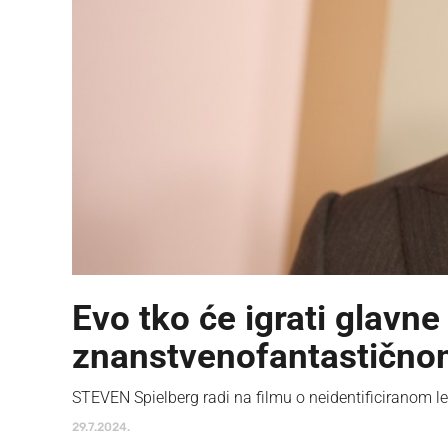
Evo tko će igrati glav
znanstvenofantastično
STEVEN Spielberg radi na filmu o neidentificiranom l
29.7.2024.