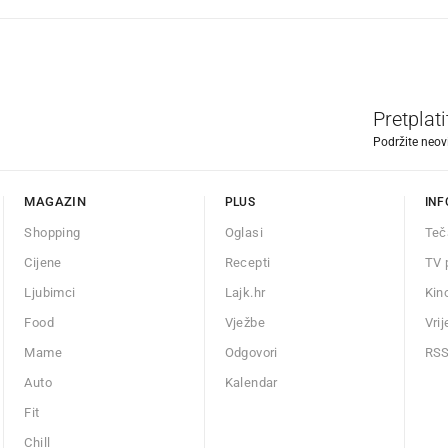
Pretplat
Podržite neov
MAGAZIN
PLUS
INF
Shopping
Oglasi
Teč
Cijene
Recepti
TV 
Ljubimci
Lajk.hr
Kin
Food
Vježbe
Vri
Mame
Odgovori
RS
Auto
Kalendar
Fit
Chill