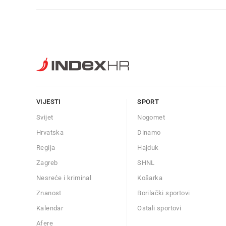
VIJESTI
SPORT
Svijet
Nogomet
Hrvatska
Dinamo
Regija
Hajduk
Zagreb
SHNL
Nesreće i kriminal
Košarka
Znanost
Borilački sportovi
Kalendar
Ostali sportovi
Afere