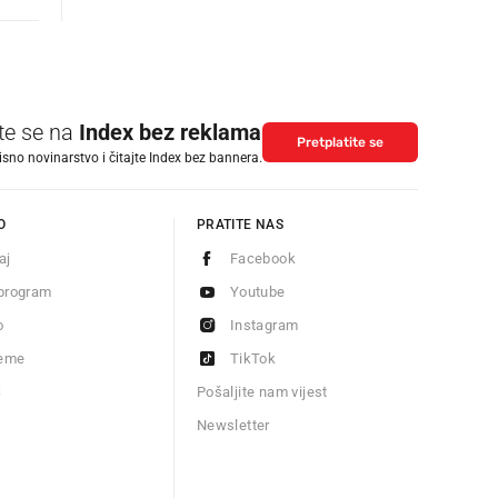
ite se na
Index bez reklama
Pretplatite se
isno novinarstvo i čitajte Index bez bannera.
O
PRATITE NAS
aj
Facebook
program
Youtube
o
Instagram
jeme
TikTok
S
Pošaljite nam vijest
Newsletter