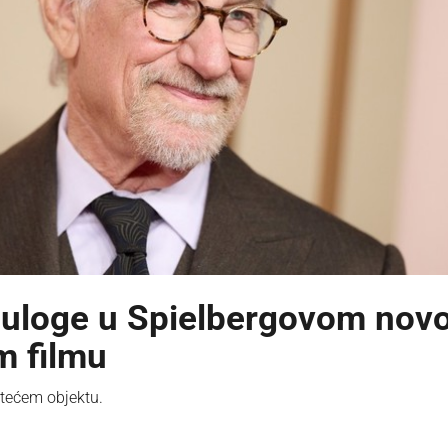
ne uloge u Spielbergovom no
m filmu
etećem objektu.